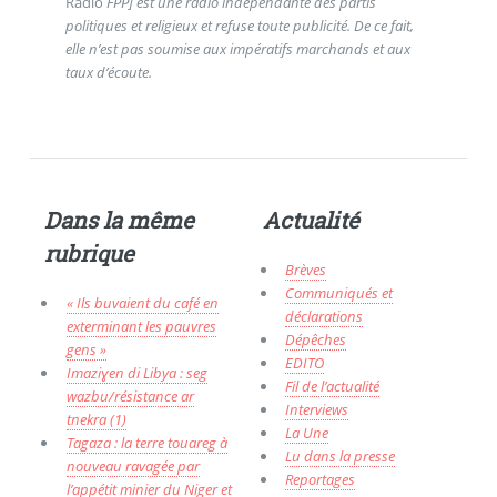
Radio
FPP] est une radio indépendante des partis
politiques et religieux et refuse toute publicité. De ce fait,
elle n’est pas soumise aux impératifs marchands et aux
taux d’écoute.
Dans la même
Actualité
rubrique
Brèves
Communiqués et
« Ils buvaient du café en
déclarations
exterminant les pauvres
Dépêches
gens »
EDITO
Imaziɣen di Libya : seg
Fil de l’actualité
wazbu/résistance ar
Interviews
tnekra (1)
La Une
Tagaza : la terre touareg à
Lu dans la presse
nouveau ravagée par
Reportages
l’appétit minier du Niger et