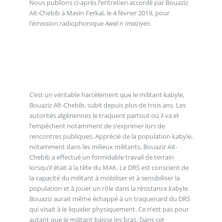
Nous publions ci-après l’entretien accordé par Bouaziz
Aït-Chebib à Masin Ferkal, le 4 février 2019, pour
l’émission radiophonique
Awal n Imaziγen
.
C’est un véritable harcèlement que le militant kabyle,
Bouaziz Aît-Chebib, subit depuis plus de trois ans. Les
autorités algériennes le traquent partout où il va et
l’empêchent notamment de s’exprimer lors de
rencontres publiques. Apprécié de la population kabyle,
notamment dans les milieux militants, Bouaziz Aït-
Chebib a effectué un formidable travail de terrain
lorsqu’il était à la tête du MAK. Le DRS est conscient de
la capacité du militant à mobiliser et à sensibiliser la
population et à jouer un rôle dans la résistance kabyle.
Bouaziz aurait même échappé à un traquenard du DRS
qui visait à le liquider physiquement. Ce n’est pas pour
autant que le militant baisse les bras. Dans cet