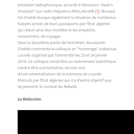
entretien radiophonique, accordé à l’émission "Awal n
Imaziγen" sur radio
Fréquence Paris plurielle
[
1
]
, Bouaziz
Aït-Chebib évoque également la situation de nombreux
Kabyles privés de leurs passeports par l’Etat algérien
qui réduit ainsi leur mobilité et les empêche,
notamment, de voyager.
Dans la deuxième partie de l’entretien, BouazizAït-
Chebib commente le colloque en "hommage" à Matoub
Lounès organisé par l’Université les 23 et 24 janvier
2019. Ce colloque censé être un événement scientifique
s’avère être une tentative, encore une,
d’instrumentalisation de la mémoire de Lounès
Matoub par l’Etat algérien qui n’a d’autre objectif que
de pervertir le combat du Rebelle.
La Rédaction.