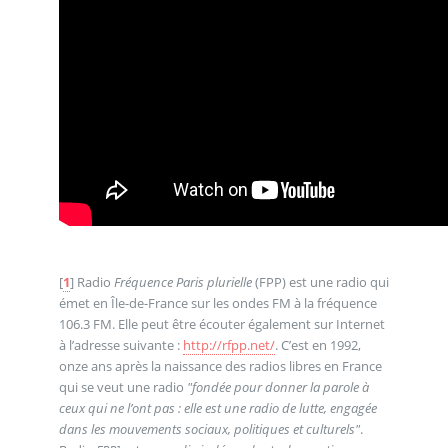
[
1
]
Radio
Fréquence Paris plurielle
(FPP) est une radio qui
émet en Île-de-France sur les ondes FM à la fréquence
106.3 FM. Elle peut être écouter également sur Internet
à l’adresse suivante :
http://rfpp.net/
. C’est en 1992,
onze ans après la naissance des radios libres en France
qui se veut une radio
"fondée pour donner la parole à
ceux qui ne l’ont pas : elle est une radio de lutte, engagée
dans les mouvements sociaux, politiques et culturels"
.