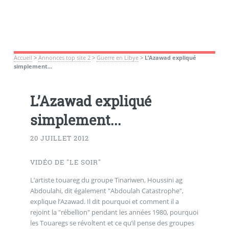
Accueil
>
Annonces top site 2
>
Guerre en Libye
>
L’Azawad expliqué
simplement...
L’Azawad expliqué
simplement...
20 JUILLET 2012
VIDÉO DE "LE SOIR"
L’artiste touareg du groupe Tinariwen, Houssini ag
Abdoulahi, dit également "Abdoulah Catastrophe",
explique l’Azawad. Il dit pourquoi et comment il a
rejoint la "rébellion" pendant les années 1980, pourquoi
les Touaregs se révoltent et ce qu’il pense des groupes