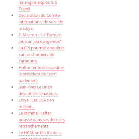
les engins explosifs à
Tripoli
Déclaration du Comité
international de suivi de
la Libye.
E. Macron : "La Turquie
joue un jeu dangereux"
La CPI pourrait enquêter
sur les charniers de
Tarhouna.
Haftar tente d’assassiner
le président de "son"
parlement
Jean-Yves Le Drian
devant les sénateurs.
Libye : Les USA s’en
mêlent...
Le criminel Haftar
poussé dans ses derniers
retranchements
Le HCAL se félicite de la
victoire de Watya