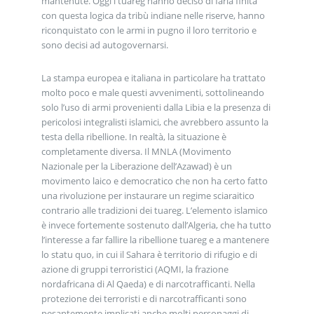
mantenute. Oggi i tuareg hanno deciso di farla finita
con questa logica da tribù indiane nelle riserve, hanno
riconquistato con le armi in pugno il loro territorio e
sono decisi ad autogovernarsi.
La stampa europea e italiana in particolare ha trattato
molto poco e male questi avvenimenti, sottolineando
solo l’uso di armi provenienti dalla Libia e la presenza di
pericolosi integralisti islamici, che avrebbero assunto la
testa della ribellione. In realtà, la situazione è
completamente diversa. Il MNLA (Movimento
Nazionale per la Liberazione dell’Azawad) è un
movimento laico e democratico che non ha certo fatto
una rivoluzione per instaurare un regime sciaraitico
contrario alle tradizioni dei tuareg. L’elemento islamico
è invece fortemente sostenuto dall’Algeria, che ha tutto
l’interesse a far fallire la ribellione tuareg e a mantenere
lo statu quo, in cui il Sahara è territorio di rifugio e di
azione di gruppi terroristici (AQMI, la frazione
nordafricana di Al Qaeda) e di narcotrafficanti. Nella
protezione dei terroristi e di narcotrafficanti sono
pesantemente implicati anche molti personaggi di