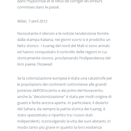
dans l’hypocrisie et le refus de corriger les erreurs
commises dans le passé.
Milan, 7 avril 2012
Nonostante il silenzio e le notizie tendenziose fornite
dalla stampa italiana, nei giorni scorsi si è prodotto un
fatto storico : i tuareg del nord del Mali si sono armati
ed hanno conquistato il controllo delle regioni in cui
storicamente vivono, proclamando l’indipendenza del
loro paese, l’Azawad.
Se la colonizzazione europea è stata una catastrofe per
le popolazioni dei continenti sottomesse alle grandi
potenze dell’Ottocento e dei primi del Novecento,
anche la "decolonizzazione" è stata per molti origine di
guasti e ferite ancora aperte. In particolare, il deserto
del Sahara, da sempre la patria storica dei tuareg, è
stato spezzettato e ripartito tra i nuovi stati
indipendenti, sconvolgendo la vita dei suoi abitanti, in
modo tanto più grave in quanto la loro esistenza