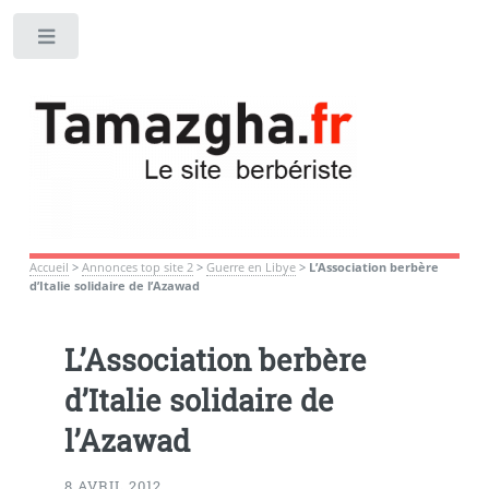
Toggle
Accueil
>
Annonces top site 2
>
Guerre en Libye
>
L’Association berbère
d’Italie solidaire de l’Azawad
L’Association berbère
d’Italie solidaire de
l’Azawad
8 AVRIL 2012