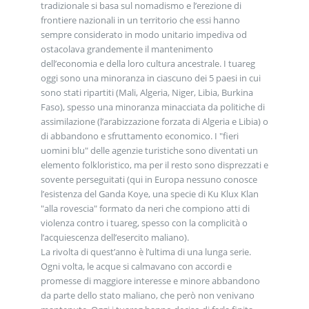
tradizionale si basa sul nomadismo e l’erezione di
frontiere nazionali in un territorio che essi hanno
sempre considerato in modo unitario impediva od
ostacolava grandemente il mantenimento
dell’economia e della loro cultura ancestrale. I tuareg
oggi sono una minoranza in ciascuno dei 5 paesi in cui
sono stati ripartiti (Mali, Algeria, Niger, Libia, Burkina
Faso), spesso una minoranza minacciata da politiche di
assimilazione (l’arabizzazione forzata di Algeria e Libia) o
di abbandono e sfruttamento economico. I "fieri
uomini blu" delle agenzie turistiche sono diventati un
elemento folkloristico, ma per il resto sono disprezzati e
sovente perseguitati (qui in Europa nessuno conosce
l’esistenza del Ganda Koye, una specie di Ku Klux Klan
"alla rovescia" formato da neri che compiono atti di
violenza contro i tuareg, spesso con la complicità o
l’acquiescenza dell’esercito maliano).
La rivolta di quest’anno è l’ultima di una lunga serie.
Ogni volta, le acque si calmavano con accordi e
promesse di maggiore interesse e minore abbandono
da parte dello stato maliano, che però non venivano