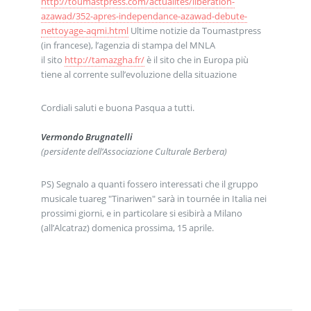
http://toumastpress.com/actualites/liberation-
azawad/352-apres-independance-azawad-debute-
nettoyage-aqmi.html
Ultime notizie da Toumastpress
(in francese), l’agenzia di stampa del MNLA
il sito
http://tamazgha.fr/
è il sito che in Europa più
tiene al corrente sull’evoluzione della situazione
Cordiali saluti e buona Pasqua a tutti.
Vermondo Brugnatelli
(persidente dell’Associazione Culturale Berbera)
PS) Segnalo a quanti fossero interessati che il gruppo
musicale tuareg "Tinariwen" sarà in tournée in Italia nei
prossimi giorni, e in particolare si esibirà a Milano
(all’Alcatraz) domenica prossima, 15 aprile.