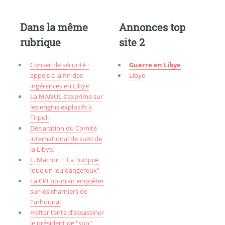
Dans la même
Annonces top
rubrique
site 2
Conseil de sécurité :
Guerre en Libye
appels à la fin des
Libye
ingérences en Libye
La MANUL s’exprime sur
les engins explosifs à
Tripoli
Déclaration du Comité
international de suivi de
la Libye.
E. Macron : "La Turquie
joue un jeu dangereux"
La CPI pourrait enquêter
sur les charniers de
Tarhouna.
Haftar tente d’assassiner
le président de "son"