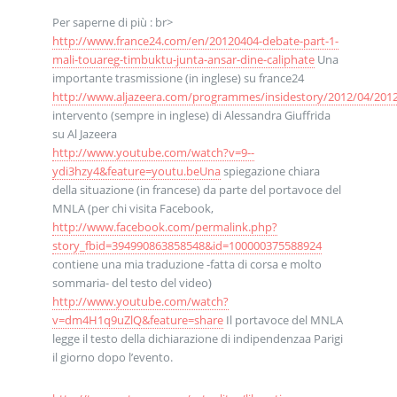
Per saperne di più : br>
http://www.france24.com/en/20120404-debate-part-1-
mali-touareg-timbuktu-junta-ansar-dine-caliphate
Una
importante trasmissione (in inglese) su france24
http://www.aljazeera.com/programmes/insidestory/2012/04/20
intervento (sempre in inglese) di Alessandra Giuffrida
su Al Jazeera
http://www.youtube.com/watch?v=9--
ydi3hzy4&feature=youtu.beUna
spiegazione chiara
della situazione (in francese) da parte del portavoce del
MNLA (per chi visita Facebook,
http://www.facebook.com/permalink.php?
story_fbid=394990863858548&id=100000375588924
contiene una mia traduzione -fatta di corsa e molto
sommaria- del testo del video)
http://www.youtube.com/watch?
v=dm4H1q9uZlQ&feature=share
Il portavoce del MNLA
legge il testo della dichiarazione di indipendenzaa Parigi
il giorno dopo l’evento.