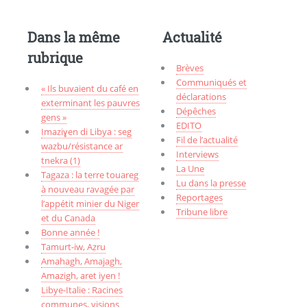
Dans la même
Actualité
rubrique
Brèves
Communiqués et
« Ils buvaient du café en
déclarations
exterminant les pauvres
Dépêches
gens »
EDITO
Imaziɣen di Libya : seg
Fil de l’actualité
wazbu/résistance ar
Interviews
tnekra (1)
La Une
Tagaza : la terre touareg
Lu dans la presse
à nouveau ravagée par
Reportages
l’appétit minier du Niger
Tribune libre
et du Canada
Bonne année !
Tamurt-iw, Aẓru
Amahagh, Amajagh,
Amazigh, aret iyen !
Libye-Italie : Racines
communes, visions