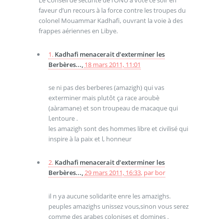
Le Conseil de sécurité de l’ONU a voté ce soir en
faveur d’un recours à la force contre les troupes du
colonel Mouammar Kadhafi, ouvrant la voie à des
frappes aériennes en Libye.
1.
Kadhafi menacerait d’exterminer les
Berbères...,
18 mars 2011, 11:01
se ni pas des berberes (amazigh) qui vas
exterminer mais plutôt ça race aroubè
(aàramane) et son troupeau de macaque qui
l,entoure .
les amazigh sont des hommes libre et civilisé qui
inspire à la paix et l, honneur
2.
Kadhafi menacerait d’exterminer les
Berbères...,
29 mars 2011, 16:33
,
par
bor
il n ya aucune solidarite enre les amazighs.
peuples amazighs unissez vous,sinon vous serez
comme des arabes colonises et domines .