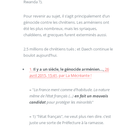
Rwanda ?).
Pour revenir au sujet, il s’agit principalement d’un
génocide contre les chrétiens. Les arméniens ont
été les plus nombreux, mais les syriaques,
chaldéens, et grecques furent exterminés aussi.
2.5 millions de chrétiens tués ; et Daech continue le
boulot aujourd’hui.
1.
Il y a un siècle, le génocide arménien...,
26
avril 2015, 15:41
,
par
La Mécréante !
–
"
La France ment comme d’habitude. La nature
même de l’état français (...)
en fait un mauvais
candidat
pour protéger les minorités
"
–
1) "l’état français", ne veut plus rien dire. c’est
juste une sorte de Préfecture à la ramasse.