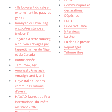
Communiqués et
« Ils buvaient du café en
déclarations
exterminant les pauvres
Dépêches
gens »
EDITO
Imaziɣen di Libya : seg
Fil de l’actualité
wazbu/résistance ar
Interviews
tnekra (1)
La Une
Tagaza : la terre touareg
Lu dans la presse
à nouveau ravagée par
Reportages
l’appétit minier du Niger
Tribune libre
et du Canada
Bonne année !
Tamurt-iw, Aẓru
Amahagh, Amajagh,
Amazigh, aret iyen !
Libye-Italie : Racines
communes, visions
d’avenir
HAWAD, lauréat du Prix
international du Poète
résistant – 2025