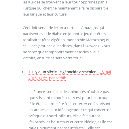
les Kurdes se trouvent a leur tour opprimés par la
Turquie qui cherche maintenant a faire disparaître
leur langue et leur culture.
Ceci doit servir de leçon a certains Amazighs qui
pactisent avec le diable en jouant le jeu des états
totalitaires (état Algérien, monarchie Marocaine) ou
celui des groupes djihadistes (dans l’Azawad) : Vous
ne serez que temporairement associes a leur
victoire, ensuite ce sera votre tour !
1.
Il y a un siècle, le génocide arménien...,
5 mai
2015, 17:55
,
par
zerbib
La France s’en fiche des minorités n’oubliez pas
que si’ls sont minorés et ll y est pour beaucoup
.Elle était la prmeière à les enterrer en favorisant
les arabes et leur idéologiepour ce qui concercne
l’Afrique du nord. Ailleurs, elle a fait autant
,favorisés les bourreaux et cette idéologie.Elle est
mue uniqument par ses intérets.Si elle est