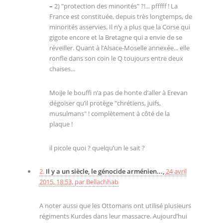
–
2) "protection des minorités" ?!... pfffff ! La
France est constituée, depuis très longtemps, de
minorités asservies. Il n’y a plus que la Corse qui
gigote encore et la Bretagne qui a envie de se
réveiller. Quant à l’Alsace-Moselle annexée... elle
ronfle dans son coin le Q toujours entre deux
chaises...
MoiJe le bouffi n’a pas de honte d’aller à Erevan
dégoiser qu’il protège "chrétiens, juifs,
musulmans" ! complètement à côté de la
plaque !
il picole quoi ? quelqu’un le sait ?
2.
Il y a un siècle, le génocide arménien...,
24 avril
2015, 18:53
,
par
Bellachhab
A noter aussi que les Ottomans ont utilisé plusieurs
régiments Kurdes dans leur massacre. Aujourd’hui