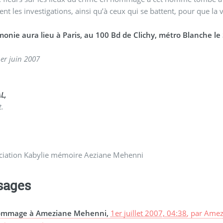
nt les investigations, ainsi qu’à ceux qui se battent, pour que la v
monie aura lieu à Paris, au 100 Bd de Clichy, métro Blanche l
aris le 1er juin 2007
L,
t.
ciation Kabylie mémoire Aeziane Mehenni
sages
mmage à Ameziane Mehenni,
1er juillet 2007, 04:38
,
par
Amezi