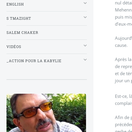
nul déta
ENGLISH
Mehenni,
puis mis
S TMAZIGHT
d’eux-mê
SALEM CHAKER
Aujourd’
cause.
VIDÉOS
Après la
_ACTION POUR LA KABYLIE
de repre
et de té
jour un 
Est-ce, 
complais
Afin de
précéden
gerbe de