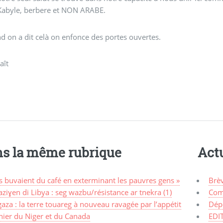
Kabyle, berbere et NON ARABE.
 on a dit celà on enfonce des portes ouvertes.
aît
s la même rubrique
Actu
ls buvaient du café en exterminant les pauvres gens »
Brè
ziɣen di Libya : seg wazbu/résistance ar tnekra (1)
Com
aza : la terre touareg à nouveau ravagée par l’appétit
Dép
nier du Niger et du Canada
EDI