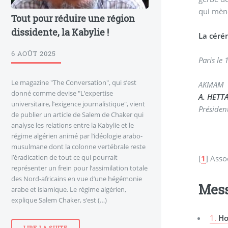
qui mène
Tout pour réduire une région
dissidente, la Kabylie !
La céré
6 AOÛT 2025
P
Le magazine "The Conversation", qui s’est
AKMAM
donné comme devise "L’expertise
A. HETTA
universitaire, l’exigence journalistique", vient
Présiden
de publier un article de Salem de Chaker qui
analyse les relations entre la Kabylie et le
régime algérien animé par l’idéologie arabo-
musulmane dont la colonne vertébrale reste
l’éradication de tout ce qui pourrait
[
1
]
Asso
représenter un frein pour l’assimilation totale
des Nord-africains en vue d’une hégémonie
Mes
arabe et islamique. Le régime algérien,
explique Salem Chaker, s’est (…)
1.
Ho