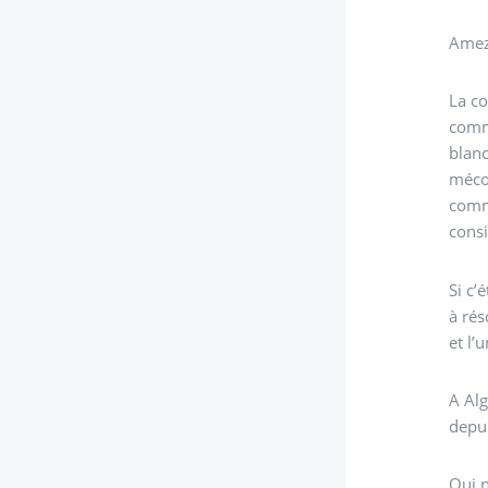
Amezi
La co
commu
blan
mécon
comm
consi
Si c’
à rés
et l’
A Alg
depu
Oui n