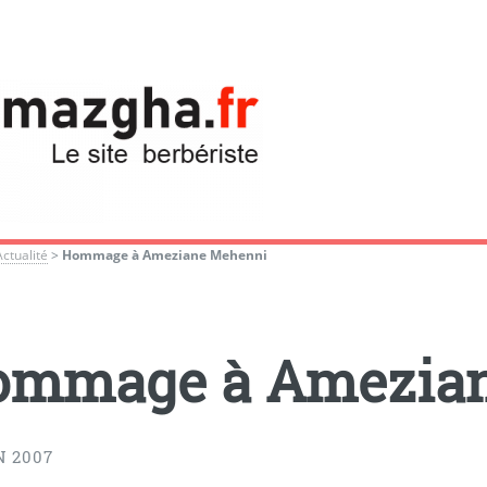
Actualité
>
Hommage à Ameziane Mehenni
ommage à Amezia
N 2007