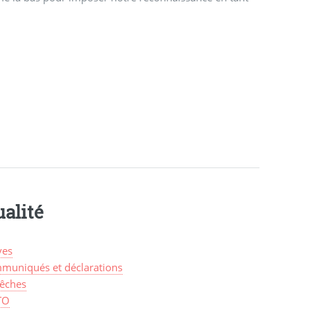
alité
ves
muniqués et déclarations
êches
TO