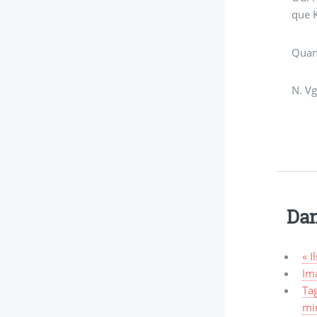
que 
Quand
N. Vg
Dan
« I
Ima
Tag
mi