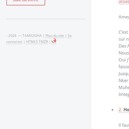
LIRE LA SUITE
assas
Amezi
C’est
- 2026 — TAMAZGHA |
Plan du site
|
Se
sur n
connecter
|
HTML5 TMZR
|
Des A
Nous 
Oui j
faiso
Jusqu
Nker
Muhe
Imte
2.
Ho
Il fa