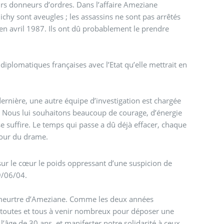
eurs donneurs d’ordres. Dans l’affaire Ameziane
chy sont aveugles ; les assassins ne sont pas arrêtés
en avril 1987. Ils ont dû probablement le prendre
s diplomatiques françaises avec l’Etat qu’elle mettrait en
dernière, une autre équipe d’investigation est chargée
. Nous lui souhaitons beaucoup de courage, d’énergie
sse suffire. Le temps qui passe a dû déjà effacer, chaque
 jour du drame.
a sur le cœur le poids oppressant d’une suspicion de
9/06/04.
meurtre d’Ameziane. Comme les deux années
s toutes et tous à venir nombreux pour déposer une
âge de 30 ans, et manifester notre solidarité à ceux