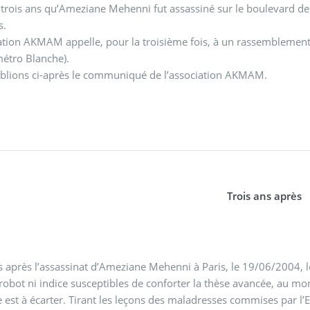
t trois ans qu’Ameziane Mehenni fut assassiné sur le boulevard de C
s.
ation AKMAM appelle, pour la troisième fois, à un rassemblemen
métro Blanche).
blions ci-après le communiqué de l’association AKMAM.
Trois ans après
s après l’assassinat d’Ameziane Mehenni à Paris, le 19/06/2004, le
 robot ni indice susceptibles de conforter la thèse avancée, au mome
e est à écarter. Tirant les leçons des maladresses commises par l’Etat