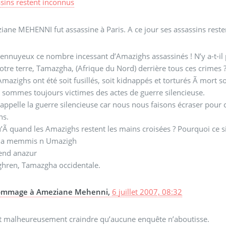
sins restent inconnus
ane MEHENNI fut assassine à Paris. A ce jour ses assassins rest
 ennuyeux ce nombre incessant d’Amazighs assassinés ! N’y a-t-il 
otre terre, Tamazgha, (Afrique du Nord) derrière tous ces crimes 
mazighs ont été soit fusillés, soit kidnappés et torturés Ã mort so
sommes toujours victimes des actes de guerre silencieuse.
’appelle la guerre silencieuse car nous nous faisons écraser po
ns.
’Ã quand les Amazighs restent les mains croisées ? Pourquoi ce s
 a memmis n Umazigh
nd anazur
ghren, Tamazgha occidentale.
mmage à Ameziane Mehenni,
6 juillet 2007, 08:32
ut malheureusement craindre qu’aucune enquête n’aboutisse.