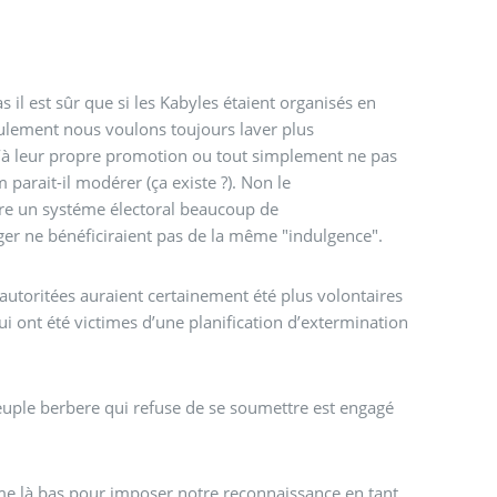
 il est sûr que si les Kabyles étaient organisés en
ulement nous voulons toujours laver plus
’à leur propre promotion ou tout simplement ne pas
m parait-il modérer (ça existe ?). Non le
re un systéme électoral beaucoup de
Alger ne bénéficiraient pas de la même "indulgence".
s autoritées auraient certainement été plus volontaires
i ont été victimes d’une planification d’extermination
peuple berbere qui refuse de se soumettre est engagé
mme là bas pour imposer notre reconnaissance en tant