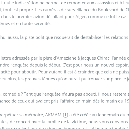
il, nulle indiscrétion ne permet de remonter aux assassins et à l
 tout est propre. Les caméras de surveillance du Boulevard de Cli
 dans le premier avion décollant pour Alger, comme ce fut le cas 
mes et en toute sérénité.
hui aussi, la piste politique risquerait de déstabiliser les relation
 lettre adressée par le père d’Ameziane à Jacques Chirac, l’année 
ndre l’enquête depuis le début. C’est pour nous un nouvel espoir
nacité pour aboutir. Pour autant, il est à craindre que cela ne pui
peu plus, les preuves ténues qu’on aurait pu trouver sur place le
là, comédie ? Tant que l’enquête n’aura pas abouti, il nous rester
ance de ceux qui avaient pris l’affaire en main dès le matin du 1
 perpétuer sa mémoire, AKMAM
[
1
]
a été créée au lendemain du 
tes, de concert avec la famille de la victime, nous vous convion
 fleurs sur les lieux du crime en hommage à cet homme tombé à l’