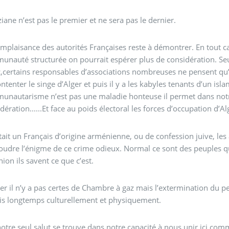
ane n’est pas le premier et ne sera pas le dernier.
mplaisance des autorités Françaises reste à démontrer. En tout cas
nauté structurée on pourrait espérer plus de considération. Se
c,certains responsables d’associations nombreuses ne pensent qu
tenter le singe d’Alger et puis il y a les kabyles tenants d’un isla
unautarisme n’est pas une maladie honteuse il permet dans not
dération......Et face au poids électoral les forces d’occupation d’
était un Français d’origine arménienne, ou de confession juive, le
oudre l’énigme de ce crime odieux. Normal ce sont des peuples qu
union ils savent ce que c’est.
er il n’y a pas certes de Chambre à gaz mais l’extermination du 
is longtemps culturellement et physiquement.
otre seul salut se trouve dans notre capacité à nous unir ici co