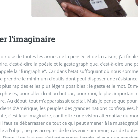
er l’imaginaire
oir usé de toutes les armes de la pensée et de la raison, j’ai final
aire, c’est-à-dire la poésie et le geste graphique, c’est-à-dire u
 appelé la "furigraphie". Car dans l’état suffoquant où nous sommes
e prendre le minimum d’outils dont peut disposer une résistance an
es plus rapides et les plus légers possibles : le geste et le mot. Et 
hosés, pour aller droit au but car, pour moi, le plus important da
re. Au début, tout m’apparaissait capital. Mais je pense que po
ndiens d’Amérique, les peuples des grandes nations confisquées, 
te, c’est leur imaginaire, car il offre une vision alternative du m
 il faut se débarrasser de tout ce qui peut amener à la muséograph
e à l’objet, ne pas accepter de le devenir soi-même, car de toutes 
. Donc, il ne faut pas s’attarder sur ce terrain, ni avoir un pencha