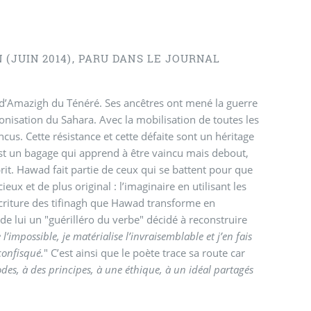
 (JUIN 2014), PARU DANS LE JOURNAL
e d’Amazigh du Ténéré. Ses ancêtres ont mené la guerre
onisation du Sahara. Avec la mobilisation de toutes les
ncus. Cette résistance et cette défaite sont un héritage
’est un bagage qui apprend à être vaincu mais debout,
rit. Hawad fait partie de ceux qui se battent pour que
ux et de plus original : l’imaginaire en utilisant les
l’écriture des tifinagh que Hawad transforme en
t de lui un "guérilléro du verbe" décidé à reconstruire
e l’impossible, je matérialise l’invraisemblable et j’en fais
 confisqué.
" C’est ainsi que le poète trace sa route car
es, à des principes, à une éthique, à un idéal partagés