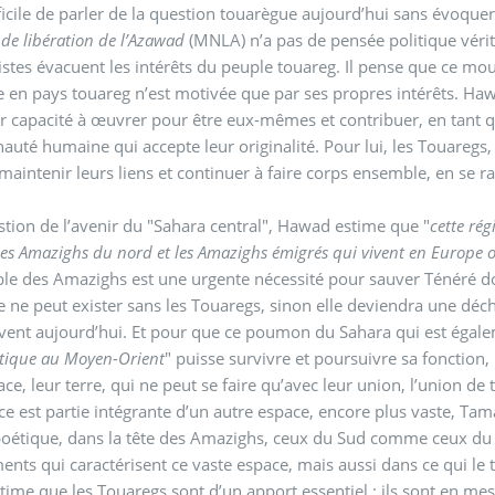
ifficile de parler de la question touarègue aujourd’hui sans évoque
 de libération de l’Azawad
(MNLA) n’a pas de pensée politique véri
istes évacuent les intérêts du peuple touareg. Il pense que ce mo
 en pays touareg n’est motivée que par ses propres intérêts. Haw
r capacité à œuvrer pour être eux-mêmes et contribuer, en tant 
té humaine qui accepte leur originalité. Pour lui, les Touaregs, p
maintenir leurs liens et continuer à faire corps ensemble, en se 
stion de l’avenir du "Sahara central", Hawad estime que "
cette rég
les Amazighs du nord et les Amazighs émigrés qui vivent en Europe
le des Amazighs est une urgente nécessité pour sauver Ténéré d
e ne peut exister sans les Touaregs, sinon elle deviendra une déc
rvent aujourd’hui. Et pour que ce poumon du Sahara qui est égale
antique au Moyen-Orient
" puisse survivre et poursuivre sa fonction,
ace, leur terre, qui ne peut se faire qu’avec leur union, l’union d
ce est partie intégrante d’un autre espace, encore plus vaste, T
oétique, dans la tête des Amazighs, ceux du Sud comme ceux du 
ents qui caractérisent ce vaste espace, mais aussi dans ce qui le t
time que les Touaregs sont d’un apport essentiel : ils sont en m