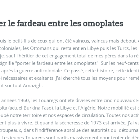
er le fardeau entre les omoplates
suis le petit-fils de ceux qui ont été vaincus, vaincus mais debout,
oloniales, les Ottomans qui restaient en Libye puis les Turcs, les F
-je, sauf l’héritier de cet engagement total de mes pères dans la r
signifie "porter le fardeau entre les omoplates". Sur les neuf-cents
 après la guerre anticoloniale. Ce passé, cette histoire, cette ide
essaires et exaltants. J’ai cherché tous les moyens pour remédier à la charge énorme qui pèse sur no
nt sur tout Amazigh.
 années 1960, les Touaregs ont été divisés entre cinq nouveaux Etats
lta (actuel Burkina Faso), la Libye et l’Algérie. Notre mobilité est 
upé notre territoire et nos espaces de circulation. Toutes nos acti
ient plus à vivre. Et quand la sécheresse de 1973 est arrivée, j’
 troupeaux, dans l’indifférence absolue des autorités qui détournaie
. Les jeunes Touaregs sont partis massivement pour tenter de décr