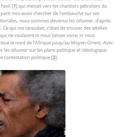
’exil
[
1
]
qui menait vers les chantiers pétroliers du
is parti moi-aussi chercher de l’embauche sur ces
rritoriales, nous sommes devenus les
ishumar
, d’après
 Ce qui me taraudait, c’était de trouver des attelles
 qui ne voulaient ni nous laisser vivre, ni nous
r les
ishumar
sur les plans politique et idéologique.
e contestation politique
[
2
]
.