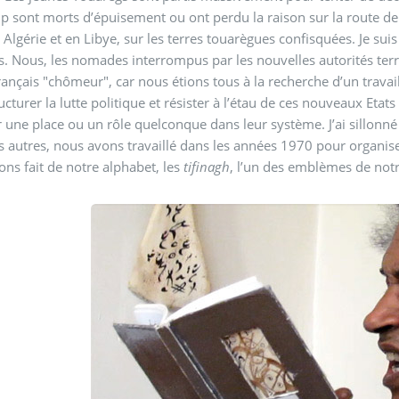
 sont morts d’épuisement ou ont perdu la raison sur la route de l
 Algérie et en Libye, sur les terres touarègues confisquées. Je su
s. Nous, les nomades interrompus par les nouvelles autorités te
rançais "chômeur", car nous étions tous à la recherche d’un travail.
ucturer la lutte politique et résister à l’étau de ces nouveaux Etats
e ou un rôle quelconque dans leur système. J’ai sillonné tout le nord de l’Afrique jusqu’au Moyen-Orient. Avec
 autres, nous avons travaillé dans les années 1970 pour organise
ns fait de notre alphabet, les
tifinagh
, l’un des emblèmes de notr