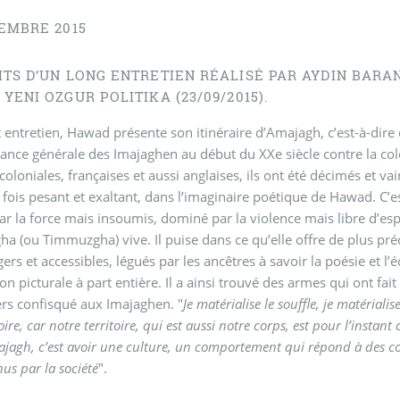
CEMBRE 2015
TS D’UN LONG ENTRETIEN RÉALISÉ PAR AYDIN BARAN
YENI OZGUR POLITIKA (23/09/2015).
 entretien, Hawad présente son itinéraire d’Amajagh, c’est-à-dir
tance générale des Imajaghen au début du XXe siècle contre la col
coloniales, françaises et aussi anglaises, ils ont été décimés et vai
la fois pesant et exaltant, dans l’imaginaire poétique de Hawad. C
ar la force mais insoumis, dominé par la violence mais libre d’esp
a (ou Timmuzgha) vive. Il puise dans ce qu’elle offre de plus précie
égers et accessibles, légués par les ancêtres à savoir la poésie et 
on picturale à part entière. Il a ainsi trouvé des armes qui ont fai
rs confisqué aux Imajaghen. "
Je matérialise le souffle, je matérialis
oire, car notre territoire, qui est aussi notre corps, est pour l’instant
ajagh, c’est avoir une culture, un comportement qui répond à des cod
nus par la société
".