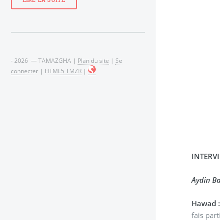
LIRE LA SUITE
- 2026 — TAMAZGHA |
Plan du site
|
Se
connecter
|
HTML5 TMZR
|
INTERV
Aydin B
Hawad 
fais par