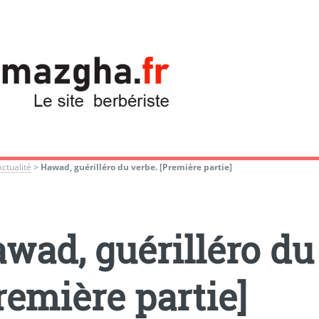
Actualité
>
Hawad, guérilléro du verbe. [Première partie]
wad, guérilléro du
remière partie]