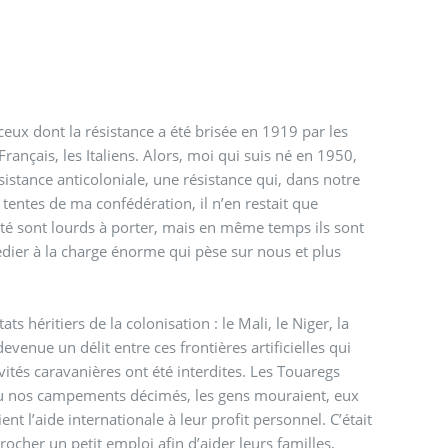
 ceux dont la résistance a été brisée en 1919 par les
rançais, les Italiens. Alors, moi qui suis né en 1950,
ésistance anticoloniale, une résistance qui, dans notre
 tentes de ma confédération, il n’en restait que
ntité sont lourds à porter, mais en même temps ils sont
us et plus
 héritiers de la colonisation : le Mali, le Niger, la
devenue un délit entre ces frontières artificielles qui
vités caravanières ont été interdites. Les Touaregs
ai vu nos campements décimés, les gens mouraient, eux
nt l’aide internationale à leur profit personnel. C’était
ocher un petit emploi afin d’aider leurs familles,