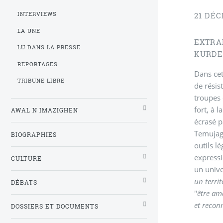
INTERVIEWS
21 DÉ
LA UNE
EXTRAI
LU DANS LA PRESSE
KURDE 
REPORTAGES
Dans cet
TRIBUNE LIBRE
de résis
troupes 
fort, à 
AWAL N IMAZIGHEN
écrasé p
Temujagh
BIOGRAPHIES
outils l
expressi
CULTURE
un unive
un territ
DÉBATS
"
être am
et recon
DOSSIERS ET DOCUMENTS