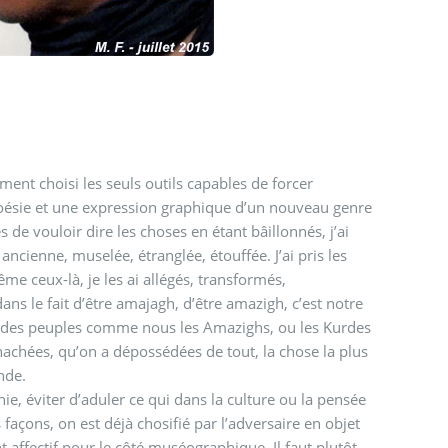
ement choisi les seuls outils capables de forcer
ne poésie et une expression graphique d’un nouveau genre
 de vouloir dire les choses en étant bâillonnés, j’ai
cienne, muselée, étranglée, étouffée. J’ai pris les
même ceux-là, je les ai allégés, transformés,
ns le fait d’être amajagh, d’être amazigh, c’est notre
ur des peuples comme nous les Amazighs, ou les Kurdes
hachées, qu’on a dépossédées de tout, la chose la plus
onde.
ie, éviter d’aduler ce qui dans la culture ou la pensée
façons, on est déjà chosifié par l’adversaire en objet
nt affectif pour le côté muséographique. Il faut plutôt