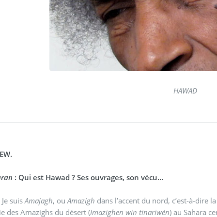
HAWAD
IEW.
aran
: Qui est Hawad ? Ses ouvrages, son vécu...
:
Je suis
Amajagh
, ou
Amazigh
dans l’accent du nord, c’est-à-dire l
tie des Amazighs du désert (
Imazighen win tinariwén
) au Sahara ce