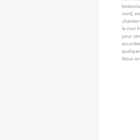
beaucoup
nord, en
chantier
le mot f
pour str
accorder une plac
quelques
Nous avo