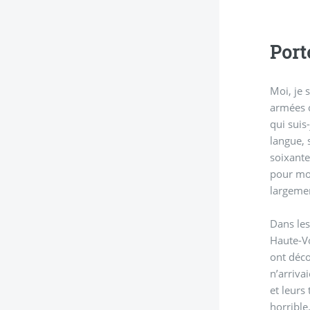
Port
Moi, je 
armées c
qui suis
langue, 
soixante
pour moi néc
largeme
Dans les
Haute-Vo
ont déco
n’arriva
et leurs
horrible