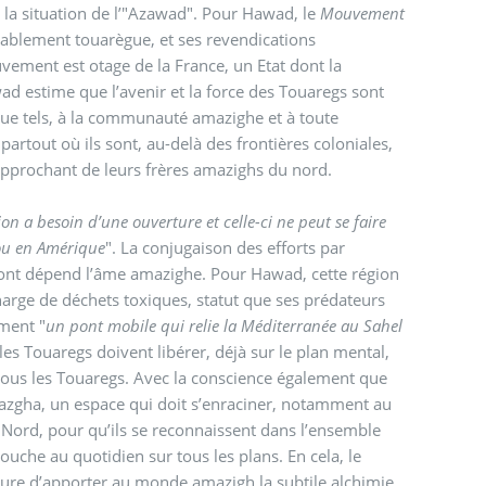
r la situation de l’"Azawad". Pour Hawad, le
Mouvement
tablement touarègue, et ses revendications
uvement est otage de la France, un Etat dont la
ad estime que l’avenir et la force des Touaregs sont
que tels, à la communauté amazighe et à toute
artout où ils sont, au-delà des frontières coloniales,
rapprochant de leurs frères amazighs du nord.
ion a besoin d’une ouverture et celle-ci ne peut se faire
 ou en Amérique
". La conjugaison des efforts par
ont dépend l’âme amazighe. Pour Hawad, cette région
harge de déchets toxiques, statut que ses prédateurs
ment "
un pont mobile qui relie la Méditerranée au Sahel
 les Touaregs doivent libérer, déjà sur le plan mental,
e tous les Touaregs. Avec la conscience également que
amazgha, un espace qui doit s’enraciner, notamment au
Nord, pour qu’ils se reconnaissent dans l’ensemble
ouche au quotidien sur tous les plans. En cela, le
esure d’apporter au monde amazigh la subtile alchimie