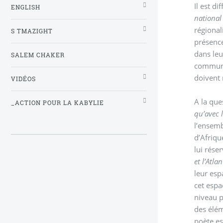
Il est d
ENGLISH
national
régional
S TMAZIGHT
présence
dans leu
SALEM CHAKER
communau
doivent 
VIDÉOS
A la que
_ACTION POUR LA KABYLIE
qu’avec 
l’ensemb
d’Afriqu
lui rése
et l’Atl
leur esp
cet espa
niveau p
des élém
poète es