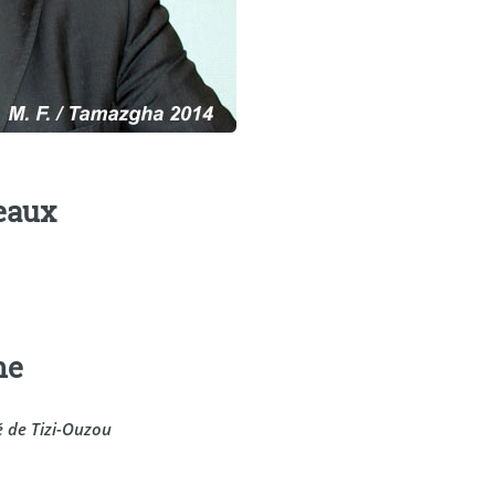
eaux
ne
é de Tizi-Ouzou