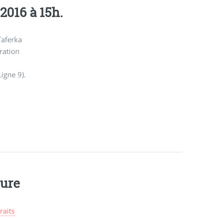
016 à 15h.
Taferka
ration
igne 9).
ture
raits