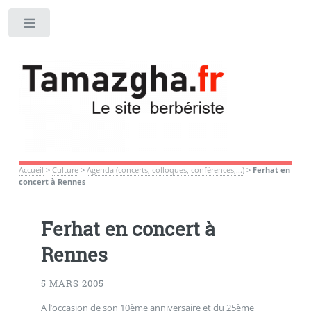
Toggle
Accueil
>
Culture
>
Agenda (concerts, colloques, confèrences,...)
>
Ferhat en
concert à Rennes
Ferhat en concert à
Rennes
5 MARS 2005
A l’occasion de son 10ème anniversaire et du 25ème