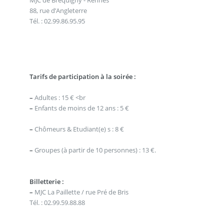
MJC de Bréquigny - Rennes
88, rue d’Angleterre
Tél. : 02.99.86.95.95
Tarifs de participation à la soirée :
–
Adultes : 15 € <br
–
Enfants de moins de 12 ans : 5 €
–
Chômeurs & Etudiant(e) s : 8 €
–
Groupes (à partir de 10 personnes) : 13 €.
Billetterie :
–
MJC La Paillette / rue Pré de Bris
Tél. : 02.99.59.88.88