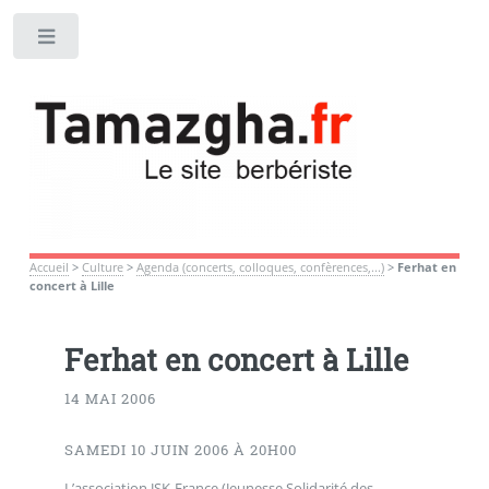
Toggle
Accueil
>
Culture
>
Agenda (concerts, colloques, confèrences,...)
>
Ferhat en
concert à Lille
Ferhat en concert à Lille
14 MAI 2006
SAMEDI 10 JUIN 2006 À 20H00
L’association JSK-France (Jeunesse Solidarité des