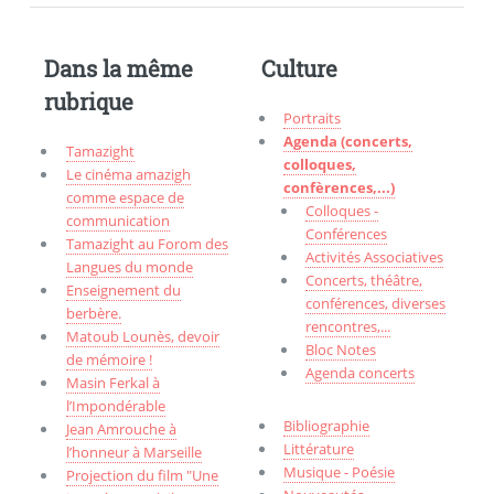
Dans la même
Culture
rubrique
Portraits
Agenda (concerts,
Tamazight
colloques,
Le cinéma amazigh
confèrences,...)
comme espace de
Colloques -
communication
Conférences
Tamazight au Forom des
Activités Associatives
Langues du monde
Concerts, théâtre,
Enseignement du
conférences, diverses
berbère.
rencontres,...
Matoub Lounès, devoir
Bloc Notes
de mémoire !
Agenda concerts
Masin Ferkal à
l’Impondérable
Bibliographie
Jean Amrouche à
Littérature
l’honneur à Marseille
Musique - Poésie
Projection du film "Une