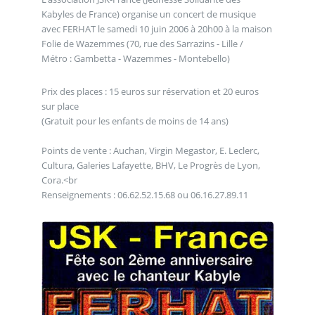
Kabyles de France) organise un concert de musique
avec FERHAT le samedi 10 juin 2006 à 20h00 à la maison
Folie de Wazemmes (70, rue des Sarrazins - Lille /
Métro : Gambetta - Wazemmes - Montebello)
Prix des places : 15 euros sur réservation et 20 euros
sur place
(Gratuit pour les enfants de moins de 14 ans)
Points de vente : Auchan, Virgin Megastor, E. Leclerc,
Cultura, Galeries Lafayette, BHV, Le Progrès de Lyon,
Cora.<br
Renseignements : 06.62.52.15.68 ou 06.16.27.89.11