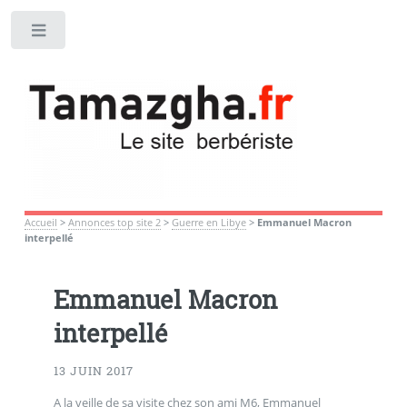
Toggle
Accueil
>
Annonces top site 2
>
Guerre en Libye
>
Emmanuel Macron
interpellé
Emmanuel Macron
interpellé
13 JUIN 2017
A la veille de sa visite chez son ami M6, Emmanuel