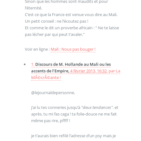
Sinon que les hommes sont maudits et pour
l’éternité.
C’est ce que la France est venue vous dire au Mali.
Un petit conseil : ne l’écoutez pas !
Et comme le dit un proverbe africain : " Ne te laisse
pas lécher par qui peut t’avaler."
Voir en ligne :
Mali : Nous pas bouger !
1.
Discours de M. Hollande au Mali ou les
accents de l’Empire,
4 février 2013, 16:32
,
par
La
MÃ©crÃ©ante !
@lejournaldepersonne,
j’ai lu tes conneries jusqu’à
"deux tendances"
. et
après, tu mi fas caga ! ta folie-douce ne me fait
même pas rire, pffff !
je t’aurais bien refilé l’adresse d’un psy mais je