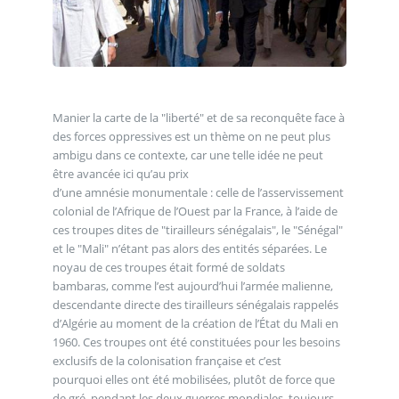
Manier la carte de la "liberté" et de sa reconquête face à
des forces oppressives est un thème on ne peut plus
ambigu dans ce contexte, car une telle idée ne peut
être avancée ici qu’au prix
d’une amnésie monumentale : celle de l’asservissement
colonial de l’Afrique de l’Ouest par la France, à l’aide de
ces troupes dites de "tirailleurs sénégalais", le "Sénégal"
et le "Mali" n’étant pas alors des entités séparées. Le
noyau de ces troupes était formé de soldats
bambaras, comme l’est aujourd’hui l’armée malienne,
descendante directe des tirailleurs sénégalais rappelés
d’Algérie au moment de la création de l’État du Mali en
1960. Ces troupes ont été constituées pour les besoins
exclusifs de la colonisation française et c’est
pourquoi elles ont été mobilisées, plutôt de force que
de gré, pendant les deux guerres mondiales, toujours