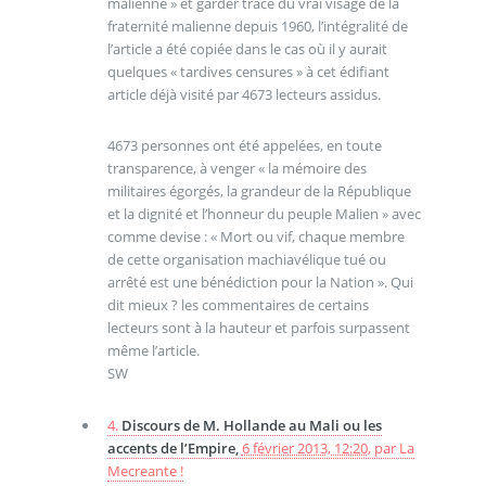
malienne » et garder trace du vrai visage de la
fraternité malienne depuis 1960, l’intégralité de
l’article a été copiée dans le cas où il y aurait
quelques « tardives censures » à cet édifiant
article déjà visité par 4673 lecteurs assidus.
4673 personnes ont été appelées, en toute
transparence, à venger « la mémoire des
militaires égorgés, la grandeur de la République
et la dignité et l’honneur du peuple Malien » avec
comme devise : « Mort ou vif, chaque membre
de cette organisation machiavélique tué ou
arrêté est une bénédiction pour la Nation ». Qui
dit mieux ? les commentaires de certains
lecteurs sont à la hauteur et parfois surpassent
même l’article.
SW
4.
Discours de M. Hollande au Mali ou les
accents de l’Empire,
6 février 2013, 12:20
,
par
La
Mecreante !