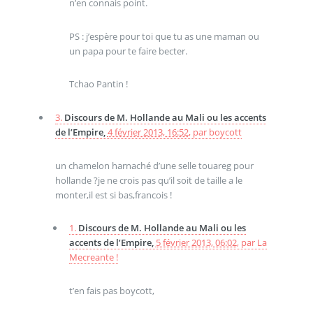
n’en connais point.
PS : j’espère pour toi que tu as une maman ou
un papa pour te faire becter.
Tchao Pantin !
3.
Discours de M. Hollande au Mali ou les accents
de l’Empire,
4 février 2013, 16:52
,
par
boycott
un chamelon harnaché d’une selle touareg pour
hollande ?je ne crois pas qu’il soit de taille a le
monter,il est si bas,francois !
1.
Discours de M. Hollande au Mali ou les
accents de l’Empire,
5 février 2013, 06:02
,
par
La
Mecreante !
t’en fais pas boycott,