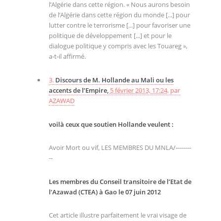
l’Algérie dans cette région. « Nous aurons besoin
de l’Algérie dans cette région du monde [...] pour
lutter contre le terrorisme [...] pour favoriser une
politique de développement [...] et pour le
dialogue politique y compris avec les Touareg »,
a‑t‑il affirmé.
3.
Discours de M. Hollande au Mali ou les
accents de l’Empire,
5 février 2013, 17:24
,
par
AZAWAD
voilà ceux que soutien Hollande veulent :
Avoir Mort ou vif, LES MEMBRES DU MNLA/--------
--
Les membres du Conseil transitoire de l’Etat de
l’Azawad (CTEA) à Gao le 07 juin 2012
Cet article illustre parfaitement le vrai visage de