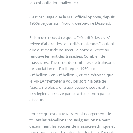
la « cohabitation malienne ».
C’est ce visage que le Mali officiel oppose, depuis
1960à ce jour au « Nord », c’est-à-dire l’Azawad.
Et l’on ose nous dire que la "sécurité des civils"
relève d’abord des "autorités maliennes", autant
dire que c’est de nouveau la porte ouverte au
renouvellement des tragédies. Combien de
massacres, d’accords, de combines, de trahisons,
de spoliation et d’exil depuis 1960, de
« rébellion » en « rébellion », et l’on s’étonne que
le MNLA "s’entête" à vouloir sortir la tête de
l’eau, à ne plus croire aux beaux discours et à
privilégier la preuve par les actes et non par le
discours.
Pour ce qui est du MNLA, et plus largement de
toutes les "rébellions" touarègues, on ne peut
décemment les accuser de massacre ethnique et
personne ne les a jamais entendus faire d’appels