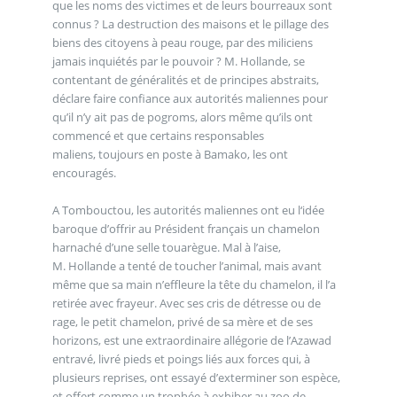
que les noms des victimes et de leurs bourreaux sont
connus ? La destruction des maisons et le pillage des
biens des citoyens à peau rouge, par des miliciens
jamais inquiétés par le pouvoir ? M. Hollande, se
contentant de généralités et de principes abstraits,
déclare faire confiance aux autorités maliennes pour
qu’il n’y ait pas de pogroms, alors même qu’ils ont
commencé et que certains responsables
maliens, toujours en poste à Bamako, les ont
encouragés.
A Tombouctou, les autorités maliennes ont eu l‘idée
baroque d’offrir au Président français un chamelon
harnaché d’une selle touarègue. Mal à l’aise,
M. Hollande a tenté de toucher l’animal, mais avant
même que sa main n’effleure la tête du chamelon, il l’a
retirée avec frayeur. Avec ses cris de détresse ou de
rage, le petit chamelon, privé de sa mère et de ses
horizons, est une extraordinaire allégorie de l’Azawad
entravé, livré pieds et poings liés aux forces qui, à
plusieurs reprises, ont essayé d’exterminer son espèce,
et offert comme un trophée à exhiber au zoo de