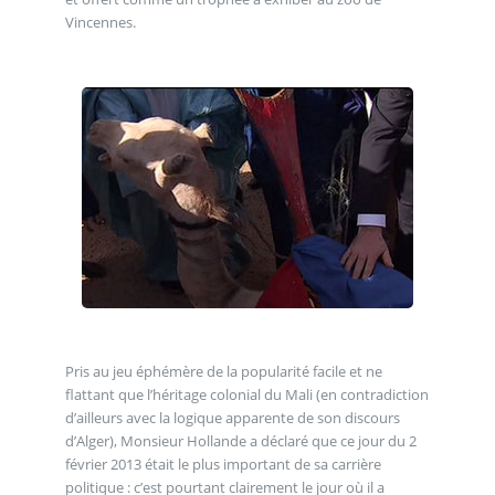
Vincennes.
Pris au jeu éphémère de la popularité facile et ne
flattant que l’héritage colonial du Mali (en contradiction
d’ailleurs avec la logique apparente de son discours
d’Alger), Monsieur Hollande a déclaré que ce jour du 2
février 2013 était le plus important de sa carrière
politique : c’est pourtant clairement le jour où il a