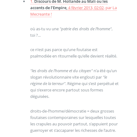
1.
Discours de M. Hollande au Mali ou les
accents de l’Empire,
4 février 2013, 02:02
,
par
La
Mecreante !
où as-tu vu une
"patrie des droits de l’homme"
,
toi ?...
ce n’est pas parce qu’une foutaise est
psalmodiée en ritournelle qu’elle devient réalité.
"les droits de l’homme et du citoyen"
n’a été qu’un
slogan révolutionnaire vite englouti par
"le
régime de la terreur"
. Régime qui s’est perpétué et
qui s’exerce encore partout sous formes
déguisées.
droits-de-l’homme/démocratie = deux grosses
foutaises contemporaines sur lesquelles toutes
les crapules au pouvoir partout, s’appuient pour
guerroyer et s’accaparer les richesses de l’autre.