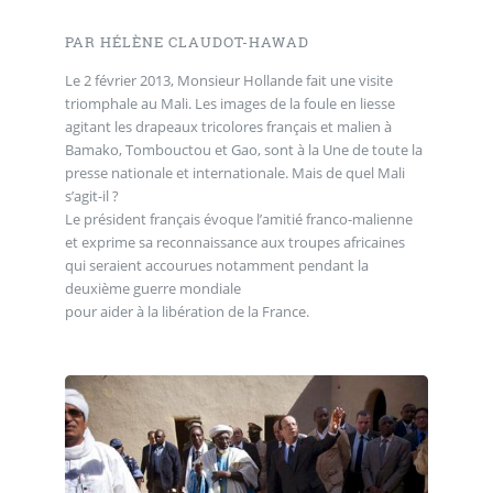
PAR HÉLÈNE CLAUDOT-HAWAD
Le 2 février 2013, Monsieur Hollande fait une visite
triomphale au Mali. Les images de la foule en liesse
agitant les drapeaux tricolores français et malien à
Bamako, Tombouctou et Gao, sont à la Une de toute la
presse nationale et internationale. Mais de quel Mali
s’agit-il ?
Le président français évoque l’amitié franco-malienne
et exprime sa reconnaissance aux troupes africaines
qui seraient accourues notamment pendant la
deuxième guerre mondiale
pour aider à la libération de la France.