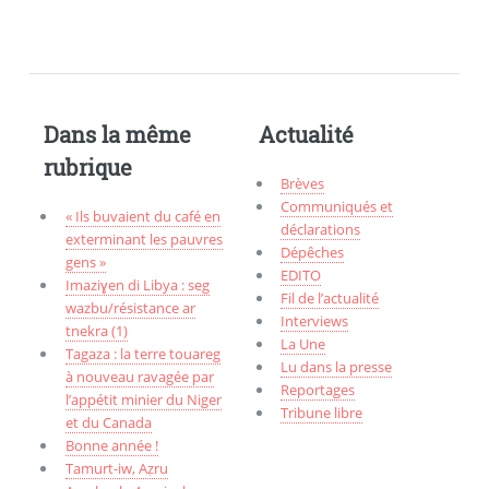
Dans la même
Actualité
rubrique
Brèves
Communiqués et
« Ils buvaient du café en
déclarations
exterminant les pauvres
Dépêches
gens »
EDITO
Imaziɣen di Libya : seg
Fil de l’actualité
wazbu/résistance ar
Interviews
tnekra (1)
La Une
Tagaza : la terre touareg
Lu dans la presse
à nouveau ravagée par
Reportages
l’appétit minier du Niger
Tribune libre
et du Canada
Bonne année !
Tamurt-iw, Aẓru