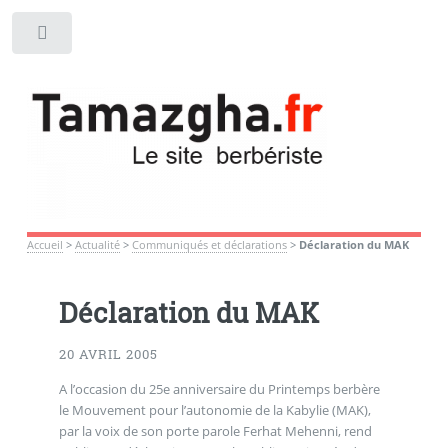
Toggle
Accueil
>
Actualité
>
Communiqués et déclarations
>
Déclaration du MAK
Déclaration du MAK
20 AVRIL 2005
A l’occasion du 25e anniversaire du Printemps berbère
le Mouvement pour l’autonomie de la Kabylie (MAK),
par la voix de son porte parole Ferhat Mehenni, rend