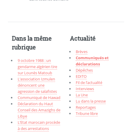
Dans la même
Actualité
rubrique
Brèves
Communiqués et
9 octobre 1988 : un
déclarations
gendarme algérien tire
Dépêches
sur Lounès Matoub
EDITO
L’association Izmulen
Fil de l’actualité
dénoncent une
Interviews
agression de salafistes
La Une
Communiqué de Hawad
Lu dans la presse
Déclaration du Haut
Reportages
Conseil des Amazighs de
Tribune libre
Libye
L’Etat marocain procède
à des arrestations