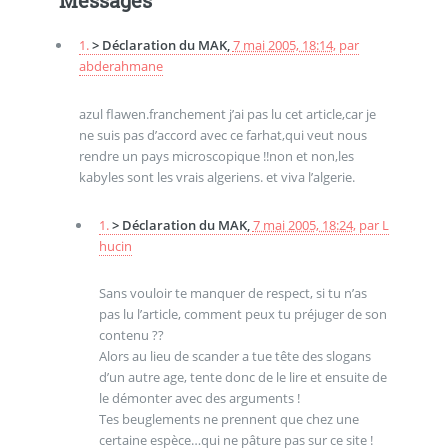
Messages
1.
> Déclaration du MAK,
7 mai 2005, 18:14
,
par
abderahmane
azul flawen.franchement j’ai pas lu cet article,car je
ne suis pas d’accord avec ce farhat,qui veut nous
rendre un pays microscopique !!non et non,les
kabyles sont les vrais algeriens. et viva l’algerie.
1.
> Déclaration du MAK,
7 mai 2005, 18:24
,
par
L
hucin
Sans vouloir te manquer de respect, si tu n’as
pas lu l’article, comment peux tu préjuger de son
contenu ??
Alors au lieu de scander a tue tête des slogans
d’un autre age, tente donc de le lire et ensuite de
le démonter avec des arguments !
Tes beuglements ne prennent que chez une
certaine espèce…qui ne pâture pas sur ce site !