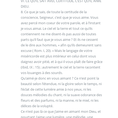
VI. CE QU’IL SAIT AVEC CERTITUDE, C’EST QU’IL AIME
DIEU.
8. Ce que je sais, de toute la certitude de la
conscience, Seigneur, c’est que je vous aime. Vous
avez percé mon coeur de votre parole, et à l’instant
je vous aimai. Le ciel et la terre et tout ce qu’ils
contiennent ne me disent-ils pas aussi de toutes
parts qu’il faut que je vous aime ? Et ils ne cessent
de le dire aux hommes, « afin qu’ils demeurent sans
excuse ( Rom. I, 20). » Mais le langage de votre
miséricorde est plus intérieur en celui dont vous
daignez avoir pitié, et à qui il vous plaît de faire grâce
(Ibid, IX ; 15) ; autrement le ciel et la terre racontent
vos louanges à des sourds.
Qu’aimé-je donc en vous aimant ? Ce n’est point la
beauté selon l’étendue, ni la gloire selon le temps, ni
l’éclat de cette lumière amie à nos yeux, ni les
douces mélodies du chant, ni la suave odorance des
fleurs et des parfums, ni la manne, ni le miel, ni les
délices de la volupté.
Ce n’est pas là ce que j’aime en aimant mon Dieu, et
pourtant j’aime une lumière, une mélodie, une