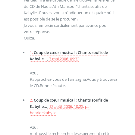
vendeur n’a été capable de me trouver la référence
du CD de Nadia Ath Mansour"chants soufis de
Kabylie".Pouvez-vous m’indiquer un disquaire où il
est possible de se le procurer ?
Je vous remercie cordialement par avance pour
votre réponse.
Ouiza.
1.
Coup de cœur musical : Chants soufis de
Kabylie...,
7 mai 2006, 09:32
Azul,
Rapprochez-vous de Tamazgha.Vous y trouverez
le CD.Bonne écoute.
2.
Coup de cœur musical : Chants soufis de
Kabylie...,
12 août 2006, 10:25
,
par
henridekabylie
Azul,
moi aussi je recheerche desesperement cette