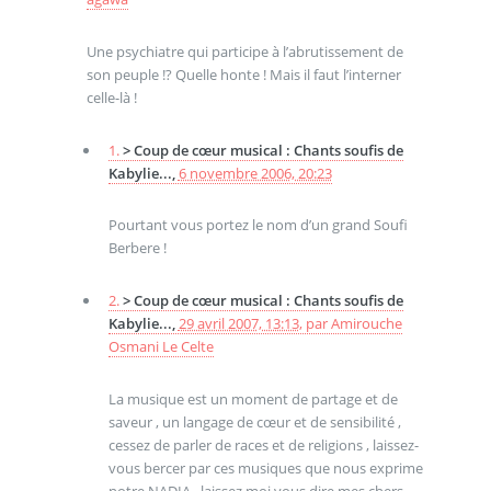
Une psychiatre qui participe à l’abrutissement de
son peuple !? Quelle honte ! Mais il faut l’interner
celle-là !
1.
> Coup de cœur musical : Chants soufis de
Kabylie...,
6 novembre 2006, 20:23
Pourtant vous portez le nom d’un grand Soufi
Berbere !
2.
> Coup de cœur musical : Chants soufis de
Kabylie...,
29 avril 2007, 13:13
,
par
Amirouche
Osmani Le Celte
La musique est un moment de partage et de
saveur , un langage de cœur et de sensibilité ,
cessez de parler de races et de religions , laissez-
vous bercer par ces musiques que nous exprime
notre NADIA , laissez moi vous dire mes chers