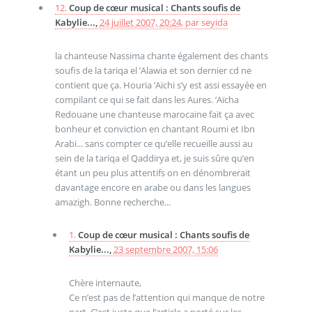
12.
Coup de cœur musical : Chants soufis de
Kabylie...,
24 juillet 2007, 20:24
,
par
seyida
la chanteuse Nassima chante également des chants
soufis de la tariqa el ’Alawia et son dernier cd ne
contient que ça. Houria ’Aïchi s’y est assi essayée en
compilant ce qui se fait dans les Aures. ’Aïcha
Redouane une chanteuse marocaine fait ça avec
bonheur et conviction en chantant Roumi et Ibn
Arabi... sans compter ce qu’elle recueille aussi au
sein de la tariqa el Qaddirya et, je suis sûre qu’en
étant un peu plus attentifs on en dénombrerait
davantage encore en arabe ou dans les langues
amazigh. Bonne recherche...
1.
Coup de cœur musical : Chants soufis de
Kabylie...,
23 septembre 2007, 15:06
Chère internaute,
Ce n’est pas de l’attention qui manque de notre
part. C’est juste que l’article a porté sur les