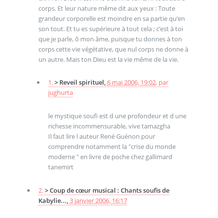
corps. Et leur nature même dit aux yeux : Toute
grandeur corporelle est moindre en sa partie qu’en
son tout. Et tu es supérieure à tout cela ; c’est à toi
que je parle, ô mon âme, puisque tu donnes à ton
corps cette vie végétative, que nul corps ne donne à
un autre. Mais ton Dieu est la vie même de la vie.
1.
> Reveil spirituel,
6 mai 2006, 19:02
,
par
jughurta
le mystique soufi est d une profondeur et d une
richesse incommensurable, vive tamazgha
Il faut lire l auteur René Guénon pour
comprendre notamment la "crise du monde
moderne " en livre de poche chez gallimard
tanemirt
2.
> Coup de cœur musical : Chants soufis de
Kabylie...,
3 janvier 2006, 16:17