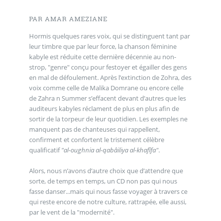
PAR AMAR AMEZIANE
Hormis quelques rares voix, qui se distinguent tant par
leur timbre que par leur force, la chanson féminine
kabyle est réduite cette dernière décennie au non-
strop, "genre" conçu pour festoyer et égailler des gens
en mal de défoulement. Après l’extinction de Zohra, des
voix comme celle de Malika Domrane ou encore celle
de Zahra n Summer s’effacent devant d’autres que les
auditeurs kabyles réclament de plus en plus afin de
sortir de la torpeur de leur quotidien. Les exemples ne
manquent pas de chanteuses qui rappellent,
confirment et confortent le tristement célèbre
qualificatif
"al-oughnia al-qabâiliya al-khafîfa"
.
Alors, nous n’avons d’autre choix que d’attendre que
sorte, de temps en temps, un CD non pas qui nous
fasse danser...mais qui nous fasse voyager à travers ce
qui reste encore de notre culture, rattrapée, elle aussi,
par le vent de la "modernité".