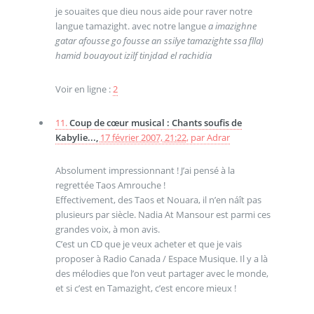
je souaites que dieu nous aide pour raver notre
langue tamazight. avec notre langue
a imazighne
gatar afousse go fousse an ssilye tamazighte ssa flla)
hamid bouayout izilf tinjdad el rachidia
Voir en ligne :
2
11.
Coup de cœur musical : Chants soufis de
Kabylie...,
17 février 2007, 21:22
,
par
Adrar
Absolument impressionnant ! J’ai pensé à la
regrettée Taos Amrouche !
Effectivement, des Taos et Nouara, il n’en náît pas
plusieurs par siècle. Nadia At Mansour est parmi ces
grandes voix, à mon avis.
C’est un CD que je veux acheter et que je vais
proposer à Radio Canada / Espace Musique. Il y a là
des mélodies que l’on veut partager avec le monde,
et si c’est en Tamazight, c’est encore mieux !