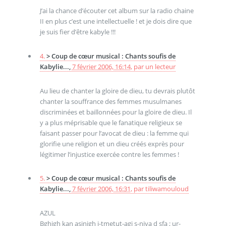
J’ai la chance d’écouter cet album sur la radio chaine
II en plus c’est une intellectuelle ! et je dois dire que
je suis fier d’être kabyle !!!
4.
> Coup de cœur musical : Chants soufis de
Kabylie...,
7 février 2006, 16:14
,
par
un lecteur
Au lieu de chanter la gloire de dieu, tu devrais plutôt
chanter la souffrance des femmes musulmanes
discriminées et baillonnées pour la gloire de dieu. Il
y a plus méprisable que le fanatique religieux se
faisant passer pour l’avocat de dieu : la femme qui
glorifie une religion et un dieu créés exprès pour
légitimer l’injustice exercée contre les femmes !
5.
> Coup de cœur musical : Chants soufis de
Kabylie...,
7 février 2006, 16:31
,
par
tiliwamouloud
AZUL
Bghigh kan asinigh i-tmetut-agi s-niya d sfa ; ur-