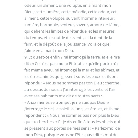
odeur, un aliment, une volupté, en aimant mon
Dieu ; cette lumière, cette mélodie, cette odeur, cet
aliment, cette volupté, suivant l’homme intérieur ;
lumière, harmonie, senteur, saveur, amour de l’âme,
qui défient les limites de l’étendue, et les mesures
du temps, et le souffle des vents, et la dent de la
faim, et le dégoût de la jouissance, Voilà ce que
j’aime en aimant mon Dieu.
9. Et qu’est-ce enfin ? J’ai interrogé la terre, et elle m’a
dit : « Ce n’est pas moi. » Et tout ce qu’elle porte m’a
fait même aveu. J’ai interrogé la mer et les abîmes, et
les êtres animés qui glissent sous les eaux, et ils ont
répondu : « Nous ne sommes pas ton Dieu ; cherche
au-dessus de nous. » J’ai interrogé les vents, et l’air
avec ses habitants m’a dit de toutes parts :
« Anaximènes se trompe ; je ne suis pas Dieu. »
J’interroge le ciel, le soleil, la lune, les étoiles, et ils me
répondent : « Nous ne sommes pas non plus le Dieu
que tu cherches. » Et je dis enfin à tous les objets qui
se pressent aux portes de mes sens : « Parlez-moi de
mon Dieu, puisque vous ne l’êtes pas ; dites-moi de