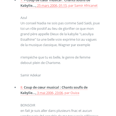
Kabylie...,
25 mars 2006, 01:15
,
par
Samir Africanet
Azul
Un conseil Nadia ne sois pas comme Said Saidi, joue
toi un rôle positif au lieu de glorifier ce que mon
grand père appelle Dieux de la kabylie "Laouliya
Essalhine" ta une belle voix exprime toi au vagues
de la musique classique, Wagner par exemple
n’empéche que tu es belle, le genre de femme
debout plein de Charisme.
Samir Adekar
8.
Coup de cœur musical : Chants soufis de
Kabylie...,
3 mai 2006, 23:06
,
par
Ouiza
BONSOIR
en fait je suis aller dans plusieurs fnac et aucun