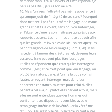
demandé mon Dieu à l’univers, et il m’a répondu : Je
ne suis pas Dieu, je suis son oeuvre.
10. Mais l’univers n’offre-t-il pas même apparence à
quiconque jouit de l’intégrité de ses sens ? Pourquoi
donc ne tient-il pas à tous même langage ? Animaux
grands et petits le voient, sans pouvoir l’interroger,
en l’absence d’une raison maîtresse qui préside aux
rapports des sens. Les hommes ont ce pouvoir afin
que les grandeurs invisibles de Dieu soient aperçues
par l’intelligence de ses ouvrages ( Rom. I, 20). Mais
ils cèdent à l’amour des créatures ; et, devenus leurs
esclaves, ils ne peuvent plus être leurs juges.
Et elles ne répondent qu’à ceux qui les interrogent
comme juges ; et ce n’est point que leur langage, ou
plutôt leur nature, varie, si l’un ne fait que voir, si
l’autre, en voyant, interroge ; mais dans leur
apparente constance, muettes pour celui-ci, elles
parlent à celui-là, ou plutôt elles parlent à tous, mais
elles ne sont entendues que des hommes qui
confrontent ces dispositions sensibles avec le
témoignage intérieur de la vérité. Car la Vérité me
dit : Ton Dieu n’est ni le ciel, ni la terre, ni tout autre