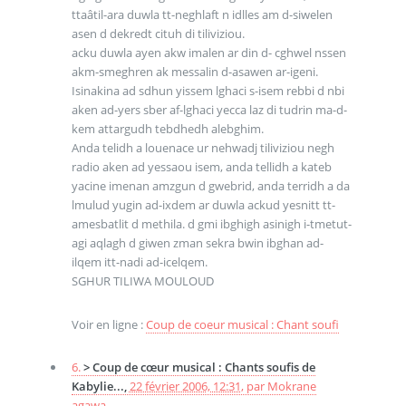
ttaâtil-ara duwla tt-neghlaft n idlles am d-siwelen
asen d dekredt cituh di tiliviziou.
acku duwla ayen akw imalen ar din d- cghwel nssen
akm-smeghren ak messalin d-asawen ar-igeni.
Isinakina ad sdhun yissem lghaci s-isem rebbi d nbi
aken ad-yers sber af-lghaci yecca laz di tudrin ma-d-
kem attargudh tebdhedh alebghim.
Anda telidh a louenace ur nehwadj tiliviziou negh
radio aken ad yessaou isem, anda tellidh a kateb
yacine imenan amzgun d gwebrid, anda terridh a da
lmulud yugin ad-ixdem ar duwla ackud yesnitt tt-
amesbatlit d methila. d gmi ibghigh asinigh i-tmetut-
agi aqlagh d giwen zman sekra bwin ibghan ad-
ilqem itt-nadi ad-icelqem.
SGHUR TILIWA MOULOUD
Voir en ligne :
Coup de coeur musical : Chant soufi
6.
> Coup de cœur musical : Chants soufis de
Kabylie...,
22 février 2006, 12:31
,
par
Mokrane
agawa