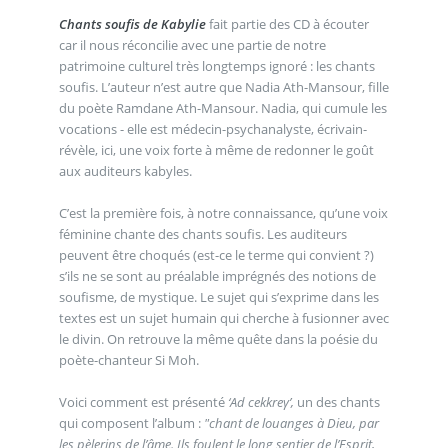
Chants soufis de Kabylie
fait partie des CD à écouter
car il nous réconcilie avec une partie de notre
patrimoine culturel très longtemps ignoré : les chants
soufis. L’auteur n’est autre que Nadia Ath-Mansour, fille
du poète Ramdane Ath-Mansour. Nadia, qui cumule les
vocations - elle est médecin-psychanalyste, écrivain-
révèle, ici, une voix forte à même de redonner le goût
aux auditeurs kabyles.
C’est la première fois, à notre connaissance, qu’une voix
féminine chante des chants soufis. Les auditeurs
peuvent être choqués (est-ce le terme qui convient ?)
s’ils ne se sont au préalable imprégnés des notions de
soufisme, de mystique. Le sujet qui s’exprime dans les
textes est un sujet humain qui cherche à fusionner avec
le divin. On retrouve la même quête dans la poésie du
poète-chanteur Si Moh.
Voici comment est présenté
‘Ad cekkreγ’,
un des chants
qui composent l’album :
"chant de louanges à Dieu, par
les pèlerins de l’âme. Ils foulent le long sentier de l’Esprit,