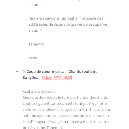
album.
j’aimerais savoir si Tamazgha.fr possede des
add$resses de disquaire qui vende ce superbe
album ?
Tanemirt
henri
9.
Coup de cœur musical : Chants soufis de
Kabylie...,
10 juin 2006, 16:05
Azul mara fellawen.
Ceux qui disent qu’elle tord de chanter des chants
soufis s’egarent car ces chants font parti de notre
culture. Le soufismen kabyle est très riche alors aux
anti-musulmans svp laissez nous nottre culture au
lieu d’essayer d’évangéliser on en a marre de votre
prosélytisme. Tanemirt.