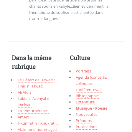
chants soufis en kabyle...Bien evidemment, la
thématique du soufisme est chantée dans
d’autres langues !
Dans la même
Culture
rubrique
Portraits
Agenda (concerts,
Le Désert de Hawad /
colloques,
Tiniri n Hawad
confèrences,...)
Ali Afdis
Bibliographie
Lukfan , Acenyal n
Littérature
imelyan
Musique - Poésie
La "Zimuthérapie"
Nouveautés
AmArt
Prénoms
Ḥkummt n Tiknukraṭi …
Publications
Afalu rend hommage à