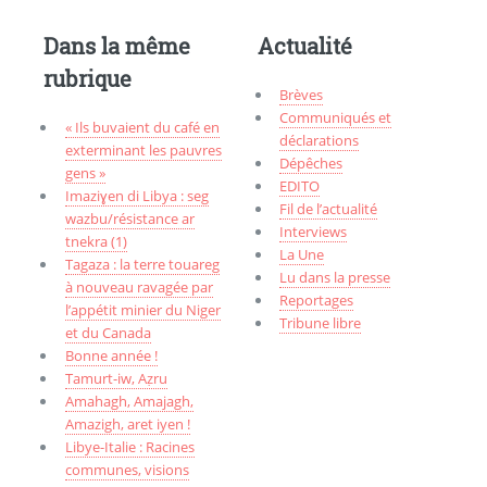
Dans la même
Actualité
rubrique
Brèves
Communiqués et
« Ils buvaient du café en
déclarations
exterminant les pauvres
Dépêches
gens »
EDITO
Imaziɣen di Libya : seg
Fil de l’actualité
wazbu/résistance ar
Interviews
tnekra (1)
La Une
Tagaza : la terre touareg
Lu dans la presse
à nouveau ravagée par
Reportages
l’appétit minier du Niger
Tribune libre
et du Canada
Bonne année !
Tamurt-iw, Aẓru
Amahagh, Amajagh,
Amazigh, aret iyen !
Libye-Italie : Racines
communes, visions