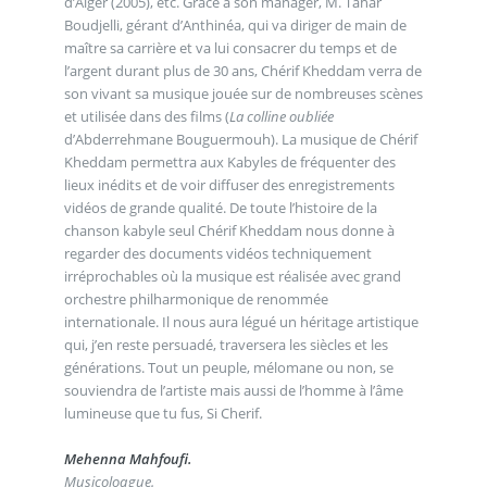
d’Alger (2005), etc. Grâce à son manager, M. Tahar
Boudjelli, gérant d’Anthinéa, qui va diriger de main de
maître sa carrière et va lui consacrer du temps et de
l’argent durant plus de 30 ans, Chérif Kheddam verra de
son vivant sa musique jouée sur de nombreuses scènes
et utilisée dans des films (
La colline oubliée
d’Abderrehmane Bouguermouh). La musique de Chérif
Kheddam permettra aux Kabyles de fréquenter des
lieux inédits et de voir diffuser des enregistrements
vidéos de grande qualité. De toute l’histoire de la
chanson kabyle seul Chérif Kheddam nous donne à
regarder des documents vidéos techniquement
irréprochables où la musique est réalisée avec grand
orchestre philharmonique de renommée
internationale. Il nous aura légué un héritage artistique
qui, j’en reste persuadé, traversera les siècles et les
générations. Tout un peuple, mélomane ou non, se
souviendra de l’artiste mais aussi de l’homme à l’âme
lumineuse que tu fus, Si Cherif.
Mehenna Mahfoufi.
Musicoloqgue.