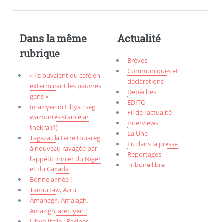
Dans la même
Actualité
rubrique
Brèves
Communiqués et
« Ils buvaient du café en
déclarations
exterminant les pauvres
Dépêches
gens »
EDITO
Imaziɣen di Libya : seg
Fil de l’actualité
wazbu/résistance ar
Interviews
tnekra (1)
La Une
Tagaza : la terre touareg
Lu dans la presse
à nouveau ravagée par
Reportages
l’appétit minier du Niger
Tribune libre
et du Canada
Bonne année !
Tamurt-iw, Aẓru
Amahagh, Amajagh,
Amazigh, aret iyen !
Libye-Italie : Racines