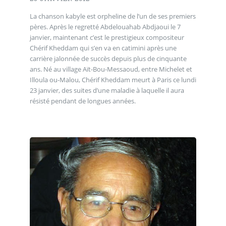
La chanson kabyle est orpheline de l’un de ses premiers
pères. Après le regretté Abdelouahab Abdjaoui le 7
janvier, maintenant c’est le prestigieux compositeur
Chérif Kheddam qui s’en va en catimini après une
carrière jalonnée de succès depuis plus de cinquante
ans. Né au village Aït-Bou-Messaoud, entre Michelet et
Illoula ou-Malou, Chérif Kheddam meurt à Paris ce lundi
23 janvier, des suites d’une maladie à laquelle il aura
résisté pendant de longues années.