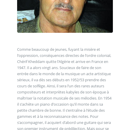
Comme beaucoup de jeunes, fuyant la misère et
l’oppression, conséquences directes de l’ordre colonial,
Chérif Kheddam quitte l’Algérie et arrive en France en
1947. Il a alors vingt ans. Soucieux de faire de son
entrée dans le monde de la musique un acte artistique
sérieux, il va dès ses débuts en 1952/53 prendre des
cours de solfège. Ainsi, il sera l’un des rares auteurs
compositeurs et interprètes kabyles de son époque à
maîtriser la notation musicale de ses mélodies. En 1954
il s’achète un piano d’occasion qu’il monte dans sa
petite chambre de bonne. Il s’entraîne à l’étude des
gammes et à la reconnaissance des notes. Pour
s’accompagner, il acquiert d’abord une guitare qui sera
son premier instrument de prédilection. Mais pour se