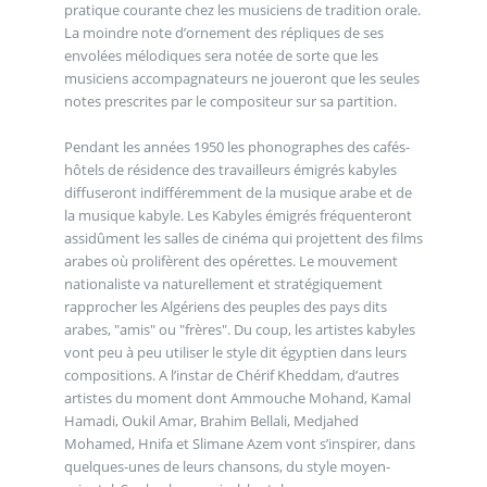
pratique courante chez les musiciens de tradition orale.
La moindre note d’ornement des répliques de ses
envolées mélodiques sera notée de sorte que les
musiciens accompagnateurs ne joueront que les seules
notes prescrites par le compositeur sur sa partition.
Pendant les années 1950 les phonographes des cafés-
hôtels de résidence des travailleurs émigrés kabyles
diffuseront indifféremment de la musique arabe et de
la musique kabyle. Les Kabyles émigrés fréquenteront
assidûment les salles de cinéma qui projettent des films
arabes où prolifèrent des opérettes. Le mouvement
nationaliste va naturellement et stratégiquement
rapprocher les Algériens des peuples des pays dits
arabes, "amis" ou "frères". Du coup, les artistes kabyles
vont peu à peu utiliser le style dit égyptien dans leurs
compositions. A l’instar de Chérif Kheddam, d’autres
artistes du moment dont Ammouche Mohand, Kamal
Hamadi, Oukil Amar, Brahim Bellali, Medjahed
Mohamed, Hnifa et Slimane Azem vont s’inspirer, dans
quelques-unes de leurs chansons, du style moyen-