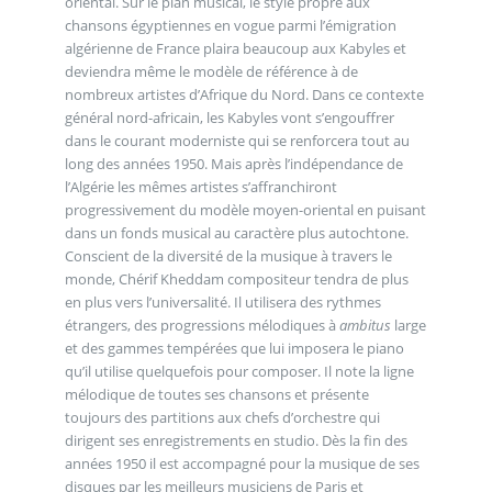
oriental. Sur le plan musical, le style propre aux
chansons égyptiennes en vogue parmi l’émigration
algérienne de France plaira beaucoup aux Kabyles et
deviendra même le modèle de référence à de
nombreux artistes d’Afrique du Nord. Dans ce contexte
général nord-africain, les Kabyles vont s’engouffrer
dans le courant moderniste qui se renforcera tout au
long des années 1950. Mais après l’indépendance de
l’Algérie les mêmes artistes s’affranchiront
progressivement du modèle moyen-oriental en puisant
dans un fonds musical au caractère plus autochtone.
Conscient de la diversité de la musique à travers le
monde, Chérif Kheddam compositeur tendra de plus
en plus vers l’universalité. Il utilisera des rythmes
étrangers, des progressions mélodiques à
ambitus
large
et des gammes tempérées que lui imposera le piano
qu’il utilise quelquefois pour composer. Il note la ligne
mélodique de toutes ses chansons et présente
toujours des partitions aux chefs d’orchestre qui
dirigent ses enregistrements en studio. Dès la fin des
années 1950 il est accompagné pour la musique de ses
disques par les meilleurs musiciens de Paris et