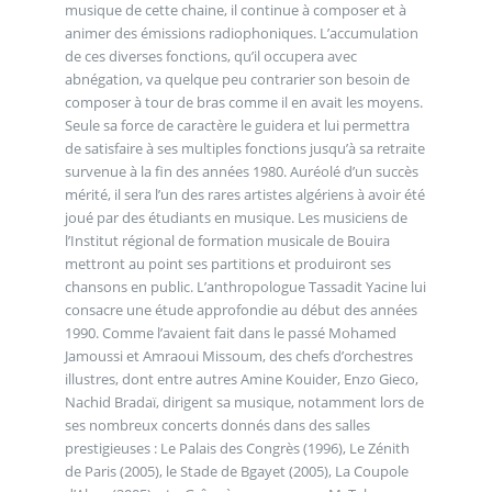
musique de cette chaine, il continue à composer et à
animer des émissions radiophoniques. L’accumulation
de ces diverses fonctions, qu’il occupera avec
abnégation, va quelque peu contrarier son besoin de
composer à tour de bras comme il en avait les moyens.
Seule sa force de caractère le guidera et lui permettra
de satisfaire à ses multiples fonctions jusqu’à sa retraite
survenue à la fin des années 1980. Auréolé d’un succès
mérité, il sera l’un des rares artistes algériens à avoir été
joué par des étudiants en musique. Les musiciens de
l’Institut régional de formation musicale de Bouira
mettront au point ses partitions et produiront ses
chansons en public. L’anthropologue Tassadit Yacine lui
consacre une étude approfondie au début des années
1990. Comme l’avaient fait dans le passé Mohamed
Jamoussi et Amraoui Missoum, des chefs d’orchestres
illustres, dont entre autres Amine Kouider, Enzo Gieco,
Nachid Bradaï, dirigent sa musique, notamment lors de
ses nombreux concerts donnés dans des salles
prestigieuses : Le Palais des Congrès (1996), Le Zénith
de Paris (2005), le Stade de Bgayet (2005), La Coupole