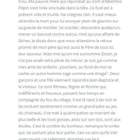
trou. Ma pauvre mère qui répondait au nom d’Albertine
Pépin s’est tirée une balle dans la tête. Ce fusil est à
présent vide et inutile. Ne craignez rien. Il vaut mieux
attendre la mort pour lui envoyer plein de glaviots sur
sa gueule de merdier. Se suicider, descendre quelqu’un,
mener un baroud contre autrui, n’est qu’une affaire de
lâches. Je disais donc que nous attendons le retour
promis de mon père qui est aussi le Père de tous ici,
leur sauveur. Mais moi qu’on me surnomme Zinzin, je
n’ai pas avalé cette pilule du retour. Je suis gai comme
mes amis les enfants ; pourtant, au fond de moi se
cache un autre homme sage comme une image". Deux
garçons et une fille viennent rejoindre Jean-Baptiste et
le visiteur. Ce sont Ritreau, Rigolo et Riotine qui,
indifférents et heureux, passent leur temps en
compagnie du fou du village. Il est là riant à les voir et
les invitant tendrement comme un grand-père au jeu
du chameau. Il se met à quatre pattes se marrant de
plus belle et les trois gosses, assis sur son dos, sont aux
étoiles. C’est le comble du bonheur, remarque le scribe
qui, ne sachant plus leur parler, s’en va sans qu’ils s’en
aperçoivent car tellement absorbés par leur