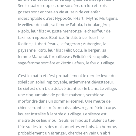
Seuls quatre couples, une sorcière, un fou et trois
gosses sont encore en vie au sein de cet enfer
indescriptible qu’est Hypoc-Sur-Hart : Mytho Multigens,
le veilleur de nuit ; sa femme Fabula, la boulangère ;
Rigolo, leur fils ; Auguste Mensonge, le chauffeur de
taxi ; son épouse Béatrice, l’institutrice ; leur fille
Riotine ; Hubert Peaux, le forgeron ; Aubergine, la
paysanne, Ritro, leur fils ; Félix Cocu, le berger ; sa
femme Matuoui, l’orpailleuse ; Félicitée Necropolis,
sage-femme sorcière et Zinzin Lafaux, le fou du village.
C’est le matin et c’est probablement le dernier lever du
soleil ; un soleil impitoyable, ardemment dévastateur.
Le ciel est d’un bleu délavé tirant sur le blanc. Le village,
une cinquantaine de petites maisons, semble se
morfondre dans un sommeil éternel. Une meute de
chiens errants et méconnaissables, regard éteint corps
las, est installée à l’entrée du village. Le silence est
maître de ce lieu inouï. Seuls les hiboux hululent à tue-
tête sur les toits des maisonnettes en bois. Un homme,
probablement un étranger, cherche en vain un abri