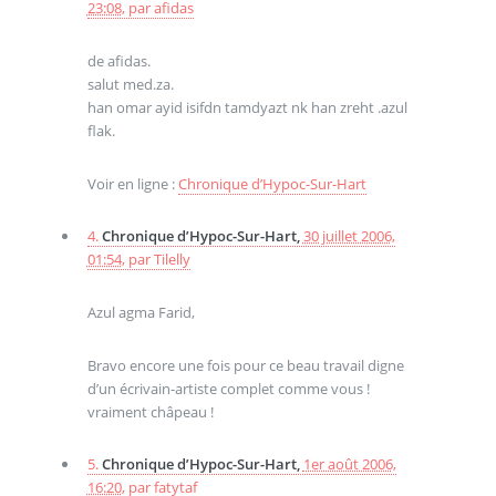
23:08
,
par
afidas
de afidas.
salut med.za.
han omar ayid isifdn tamdyazt nk han zreht .azul
flak.
Voir en ligne :
Chronique d’Hypoc-Sur-Hart
4.
Chronique d’Hypoc-Sur-Hart,
30 juillet 2006,
01:54
,
par
Tilelly
Azul agma Farid,
Bravo encore une fois pour ce beau travail digne
d’un écrivain-artiste complet comme vous !
vraiment châpeau !
5.
Chronique d’Hypoc-Sur-Hart,
1er août 2006,
16:20
,
par
fatytaf