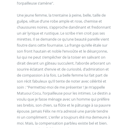
l’orpailleuse s’amène".
Une jeune femme, la trentaine à peine, belle, taille de
guêpe, vêtue d’une robe ample et rose, chemise et
chaussures noires, s’approche dandinant et fredonnant
un air lyrique et rustique. Le scribe n’en croit pas ses
mirettes. Il se demande ce qu’une beauté pareille vient
foutre dans cette fournaise. La frange qu’elle étale sur
son front hautain et noble l’envoûte et le désarçonne,
lui qui ne peut s’empêcher de la toiser en salivant on
dirait devant un gâteau succulent, l’aborde arborant un
sourire éclatant d’envie et de curiosité, d’admiration et
de compassion à la fois. La belle femme lui fait part de
son récit fabuleux qu’il tente de noter avec célérité et
soin : "Permettez-moi de me présenter ! Je m’appelle
Matuoui Cocu, l’orpailleuse pour les intimes. Le destin a
voulu que je fasse ménage avec un homme qui préfère
ses brebis, son chien, sa flûte et le pâturage à sa pauvre
épouse. Jamais Félix ne m’a adressé une parole tendre
ni un compliment. L’enfer a toujours été ma demeure à
moi. Mais, la compensation parbleu existe bel et bien.