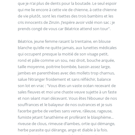
que je n’ai plus de dents pour la boutade. Le seul espoir
qui me lie encore à cette vie de chienne, à cette chienne
de vie plutôt, sont les risettes des trois bambins et les
cris innocents de Zinzin. J’espère avoir vidé mon sac ; je
prends congé de vous car Béatrice attend son tour".
Béatrice, jeune femme rasant la trentaine, en blouse
blanche qu’elle ne quitte jamais, aux lunettes médicales
qui occupent presque la moitié de son visage petit,
rond et pâle comme un sou, nez droit, bouche arquée,
taille moyenne, poitrine bombée, bassin assez large,
jambes en parenthèses avec des mollets trop charnus,
salue l’étranger froidement et sans réfléchir, balance
son lot en vrac : "Vous êtes un vaste océan recevant de
sales fleuves et moi une chaste veuve sujette à un faste
et non séant mari décevant. Vous êtes l’éboueur de nos
souffrances et le balayeur de nos outrances et je suis
l’acerbe gerbe de verbes sans verve, râleuse, rageuse,
fumiste jetant l’anathème et proférant le blasphème...
riveuse de clous, rimeuse d’iambes, ortie qui démange,
herbe parasite qui dérange, ange et diable à la fois.