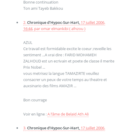
Bonne continuation
Ton ami Tayeb Bakkou
2.
Chronique d’Hypoc-Sur-Hart,
17 juillet 2006,
16:44
,
par
omar elmankibi ( afnzou )
AZUL
Ce travail est formidable excite le coeur ;reveille les
sentiment ...A vrai dire : FARID MOHAMEH
ZALHOUD est un ecrivain et poete de classe il merite
Prix Nobel ...
vous metrisez la langue TAMAZIRTE veuillez
consacrer un peux de votre temps au theatre et
auxsinario des films AMAZIR ...
Bon courrage
Voir en ligne :
A l’âme de Belaïd Ath Ali
3.
Chronique d’Hypoc-Sur-Hart,
17 juillet 2006,