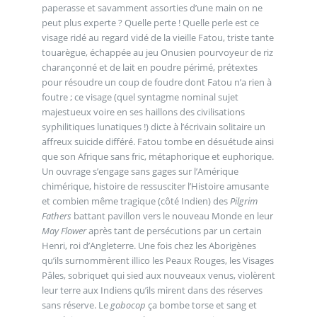
paperasse et savamment assorties d’une main on ne
peut plus experte ? Quelle perte ! Quelle perle est ce
visage ridé au regard vidé de la vieille Fatou, triste tante
touarègue, échappée au jeu Onusien pourvoyeur de riz
charançonné et de lait en poudre périmé, prétextes
pour résoudre un coup de foudre dont Fatou n’a rien à
foutre ; ce visage (quel syntagme nominal sujet
majestueux voire en ses haillons des civilisations
syphilitiques lunatiques !) dicte à l’écrivain solitaire un
affreux suicide différé. Fatou tombe en désuétude ainsi
que son Afrique sans fric, métaphorique et euphorique.
Un ouvrage s’engage sans gages sur l’Amérique
chimérique, histoire de ressusciter l’Histoire amusante
et combien même tragique (côté Indien) des
Pilgrim
Fathers
battant pavillon vers le nouveau Monde en leur
May Flower
après tant de persécutions par un certain
Henri, roi d’Angleterre. Une fois chez les Aborigènes
qu’ils surnommèrent illico les Peaux Rouges, les Visages
Pâles, sobriquet qui sied aux nouveaux venus, violèrent
leur terre aux Indiens qu’ils mirent dans des réserves
sans réserve. Le
gobocop
ça bombe torse et sang et