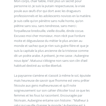
Mon corps, chair faible, n’est plus un secret pour
personne ici. Je suis la putain respectueuse, la vraie
poule aux œufs d’or qui dort avec les dragueurs
professionnels et les adolescents novices en la matière.
Je suis celle qu’on pénètre sans nulle honte, qu’on
piétine sans sou, sans tendresse, sans merci ;
l’orpailleuse bredouille, vieille douille, dinde cocue.
Excusez-moi cher monsieur, mon récit pue l’ordure
moite et dégueulasse du métier le plus ancien au
monde et sachez que je n’en suis guère fière et que je
suis la capitale la plus ancienne de la tristesse comme
dit un poète arabe. A présent, je me casse ; Aubergine
nous épie". Matuoui s’éloigne non sans son clin d’œil
habituel destiné au scribe éberlué.
La paysanne s’amène et s’assoit à même le sol, épuisée
mais heureuse de savoir que l’homme est venu prêter
l’écoute aux gens malheureuses et qu’il note
soigneusement sur son cahier d’écolier tout ce que les
femmes et les fous lui racontent. Encouragée par
l’écrivain, Aubergine entame son histoire : "Malheur à
celui qui veuille changer le monde ! Aubergine est à