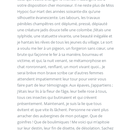
votre disposition cher monsieur. Il ne reste plus de Miss
Hypoc-Sur-Hart des années soixante-dix qu’une
silhouette évanescente. Les labours, les travaux
pénibles champêtres ont déplumé, pressé, dépiauté
une créature jadis douce telle une colombe. J’étais une
sylphide, une statuette vivante, une beauté inégalée et
je hantais les rêves de tous les jeunes du village. Le sort
a voulu me lier à un pigeon, un forgeron sans cœur, une
brute qui façonne le fer à sa manière, bourreau et
victime, et qui, la nuit venant, se métamorphose en
chat ronronnant, renflant, un mort vivant quoi... Je
serai brève mon brave scribe car d’autres femmes
attendent impatiemment leur tour pour venir vous
faire part de leur témoignage. Aux épaves, j’appartiens ;
j’étais leur lis à la fleur de l’âge, leur belle rose à tous,
tous ces insectes qui butinaient et qui crèvent
présentement. Maintenant, je suis la lie que tous
évitent et que vite ils lâchent. Personne ne vient plus
arracher des aubergines de mon potager. Que de
goinfres ! Que de boulimiques ! Me voici qui m’apitoie
sur leur destin, leur fin de disette, de désolation. Sachez