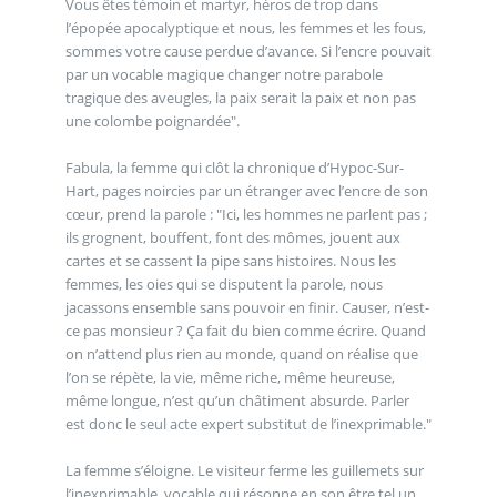
Vous êtes témoin et martyr, héros de trop dans
l’épopée apocalyptique et nous, les femmes et les fous,
sommes votre cause perdue d’avance. Si l’encre pouvait
par un vocable magique changer notre parabole
tragique des aveugles, la paix serait la paix et non pas
une colombe poignardée".
Fabula, la femme qui clôt la chronique d’Hypoc-Sur-
Hart, pages noircies par un étranger avec l’encre de son
cœur, prend la parole : "Ici, les hommes ne parlent pas ;
ils grognent, bouffent, font des mômes, jouent aux
cartes et se cassent la pipe sans histoires. Nous les
femmes, les oies qui se disputent la parole, nous
jacassons ensemble sans pouvoir en finir. Causer, n’est-
ce pas monsieur ? Ça fait du bien comme écrire. Quand
on n’attend plus rien au monde, quand on réalise que
l’on se répète, la vie, même riche, même heureuse,
même longue, n’est qu’un châtiment absurde. Parler
est donc le seul acte expert substitut de l’inexprimable."
La femme s’éloigne. Le visiteur ferme les guillemets sur
l’inexprimable, vocable qui résonne en son être tel un