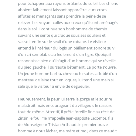
pour échapper aux rayons brûlants du soleil. Les chiens
aboient faiblement laissant apparaître leurs crocs
affûtés et menaçants sans prendre la peine de se
relever. Les voyant collés aux creux qu’ils ont aménagés
dans le sol, il continue son bonhomme de chemin
suivant une sente qui craque sous ses souliers et
s’assoit enfin sur le seuil d’une cabane. Le visiteur
entend à l’intérieur du logis un bâillement sonore suivi
d’un cri semblable au feulement d’un tigre. Quoiqu’il
reconnaisse bien qu’il s’agit d’un homme qui se réveille
du pied gauche, il sursaute bêtement. La porte s’ouvre.
Un jeune homme barbu, cheveux hirsutes, affublé d’un
manteau de laine tout en loques, lui tend une main si
sale que le visiteur a envie de dégueuler.
Heureusement, la peur lui serre la gorge et le sourire
maladroit mais encourageant du villageois le rassure
tout de même. Attentif, il prête l’oreille fine au récit de
Zinzin le fou : "Je m’appelle Jean-Baptiste Lecomte, fils
de Monseigneur Tristan Arthaud, le premier brave
homme à nous lâcher, ma mère et moi, dans ce maudit