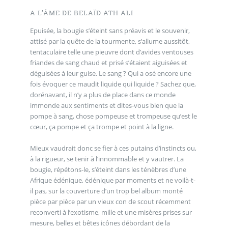
A L’ÂME DE BELAÏD ATH ALI
Epuisée, la bougie s’éteint sans préavis et le souvenir,
attisé par la quête de la tourmente, s’allume aussitôt,
tentaculaire telle une pieuvre dont d’avides ventouses
friandes de sang chaud et prisé s’étaient aiguisées et
déguisées à leur guise. Le sang ? Qui a osé encore une
fois évoquer ce maudit liquide qui liquide ? Sachez que,
dorénavant, il n’y a plus de place dans ce monde
immonde aux sentiments et dites-vous bien que la
pompe à sang, chose pompeuse et trompeuse qu’est le
cœur, ça pompe et ça trompe et point à la ligne.
Mieux vaudrait donc se fier à ces putains d’instincts ou,
à la rigueur, se tenir à l’innommable et y vautrer. La
bougie, répétons-le, s’éteint dans les ténèbres d’une
Afrique édénique, édénique par moments et ne voilà-t-
il pas, sur la couverture d’un trop bel album monté
pièce par pièce par un vieux con de scout récemment
reconverti à l’exotisme, mille et une misères prises sur
mesure, belles et bêtes icônes débordant de la