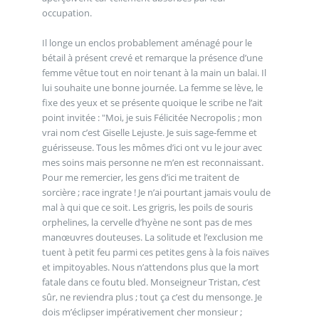
occupation.
Il longe un enclos probablement aménagé pour le
bétail à présent crevé et remarque la présence d’une
femme vêtue tout en noir tenant à la main un balai. Il
lui souhaite une bonne journée. La femme se lève, le
fixe des yeux et se présente quoique le scribe ne l’ait
point invitée : "Moi, je suis Félicitée Necropolis ; mon
vrai nom c’est Giselle Lejuste. Je suis sage-femme et
guérisseuse. Tous les mômes d’ici ont vu le jour avec
mes soins mais personne ne m’en est reconnaissant.
Pour me remercier, les gens d’ici me traitent de
sorcière ; race ingrate ! Je n’ai pourtant jamais voulu de
mal à qui que ce soit. Les grigris, les poils de souris
orphelines, la cervelle d’hyène ne sont pas de mes
manœuvres douteuses. La solitude et l’exclusion me
tuent à petit feu parmi ces petites gens à la fois naïves
et impitoyables. Nous n’attendons plus que la mort
fatale dans ce foutu bled. Monseigneur Tristan, c’est
sûr, ne reviendra plus ; tout ça c’est du mensonge. Je
dois m’éclipser impérativement cher monsieur ;