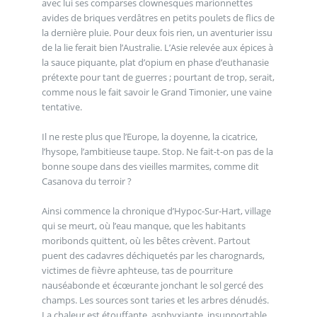
avec lui ses comparses clownesques marionnettes
avides de briques verdâtres en petits poulets de flics de
la dernière pluie. Pour deux fois rien, un aventurier issu
de la lie ferait bien l’Australie. L’Asie relevée aux épices à
la sauce piquante, plat d’opium en phase d’euthanasie
prétexte pour tant de guerres ; pourtant de trop, serait,
comme nous le fait savoir le Grand Timonier, une vaine
tentative.
Il ne reste plus que l’Europe, la doyenne, la cicatrice,
l’hysope, l’ambitieuse taupe. Stop. Ne fait-t-on pas de la
bonne soupe dans des vieilles marmites, comme dit
Casanova du terroir ?
Ainsi commence la chronique d’Hypoc-Sur-Hart, village
qui se meurt, où l’eau manque, que les habitants
moribonds quittent, où les bêtes crèvent. Partout
puent des cadavres déchiquetés par les charognards,
victimes de fièvre aphteuse, tas de pourriture
nauséabonde et écœurante jonchant le sol gercé des
champs. Les sources sont taries et les arbres dénudés.
La chaleur est étouffante, asphyxiante, insupportable.