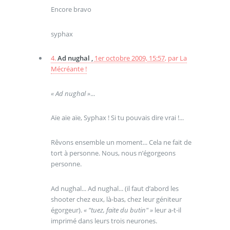
Encore bravo
syphax
4.
Ad nughal ,
1er octobre 2009, 15:57
,
par
La
Mécréante !
« Ad nughal »
...
Aïe aïe aïe, Syphax ! Si tu pouvais dire vrai !...
Rêvons ensemble un moment... Cela ne fait de
tort à personne. Nous, nous n’égorgeons
personne.
Ad nughal... Ad nughal... (il faut d’abord les
shooter chez eux, là-bas, chez leur géniteur
égorgeur).
« "tuez, faite du butin" »
leur a-t-il
imprimé dans leurs trois neurones.