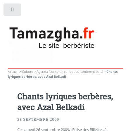
Toggle
Accueil
>
Culture
>
Agenda (concerts, colloques, confèrences,...)
>
Chants
lyriques berbères, avec Azal Belkadi
Chants lyriques berbères,
avec Azal Belkadi
28 SEPTEMBRE 2009
Ce samedi 26 septembre 2009, l’Eglise des Billettes à