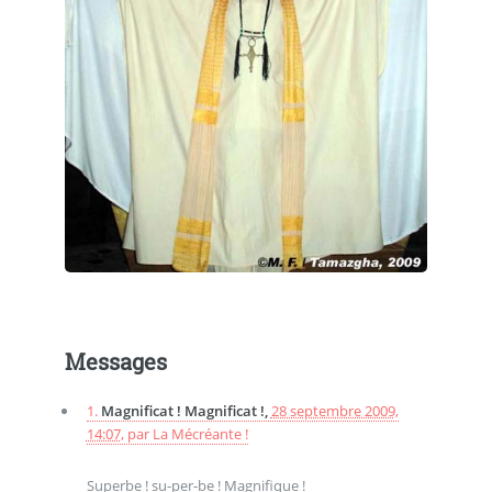
Messages
1.
Magnificat ! Magnificat !,
28 septembre 2009,
14:07
,
par
La Mécréante !
Superbe ! su-per-be ! Magnifique !