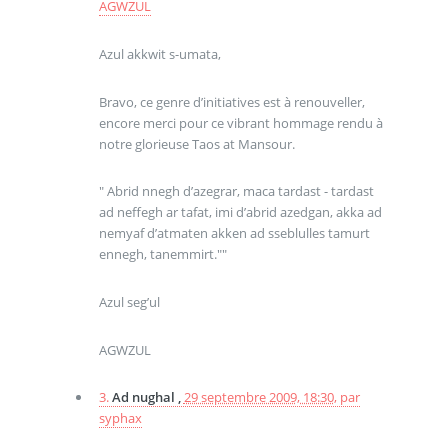
AGWZUL
Azul akkwit s-umata,
Bravo, ce genre d’initiatives est à renouveller,
encore merci pour ce vibrant hommage rendu à
notre glorieuse Taos at Mansour.
" Abrid nnegh d’azegrar, maca tardast - tardast
ad neffegh ar tafat, imi d’abrid azedgan, akka ad
nemyaf d’atmaten akken ad sseblulles tamurt
ennegh, tanemmirt.""
Azul seg’ul
AGWZUL
3.
Ad nughal ,
29 septembre 2009, 18:30
,
par
syphax