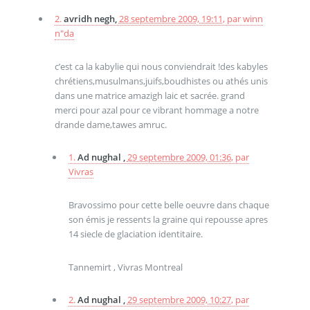
2.
avridh negh,
28 septembre 2009, 19:11
,
par
winn
n"da
c’est ca la kabylie qui nous conviendrait !des kabyles
chrétiens,musulmans,juifs,boudhistes ou athés unis
dans une matrice amazigh laic et sacrée. grand
merci pour azal pour ce vibrant hommage a notre
drande dame,tawes amruc.
1.
Ad nughal ,
29 septembre 2009, 01:36
,
par
Vivras
Bravossimo pour cette belle oeuvre dans chaque
son émis je ressents la graine qui repousse apres
14 siecle de glaciation identitaire.
Tannemirt , Vivras Montreal
2.
Ad nughal ,
29 septembre 2009, 10:27
,
par