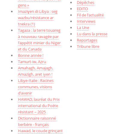
Dépêches
gens »
EDITO
Imaziɣen di Libya : seg
Fil de l’actualité
wazbu/résistance ar
Interviews
tnekra (1)
La Une
Tagaza : la terre touareg
Lu dans la presse
à nouveau ravagée par
Reportages
l’appétit minier du Niger
Tribune libre
et du Canada
Bonne année !
Tamurt-iw, Aẓru
Amahagh, Amajagh,
Amazigh, aret iyen !
Libye-Italie : Racines
communes, visions
d’avenir
HAWAD, lauréat du Prix
international du Poète
résistant – 2025
Dictionnaire raisonné
berbère - français
Hawad, le coude grinçant