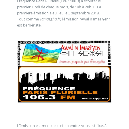
Fréquence Paris Plurielle (FPP : 106.3) à écouter le
premier lundi de chaque mois, de 19h à 20h30. La
première émission a eu lieu le 3 septembre 2018.
Tout comme
Tamazgha.fr
, l’émission "Awal n Imaziɣen"
est berbériste.
L’émission est mensuelle et le rendez-vous est fixé, à