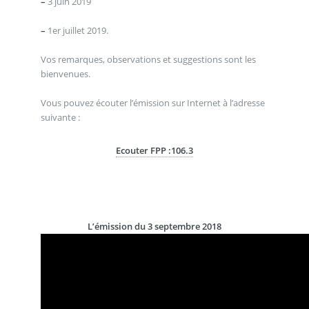
–
3 juin 2019
–
1er juillet 2019.
Vos remarques, observations et suggestions sont les
bienvenues.
Vous pouvez écouter l’émission sur Internet à l’adresse
suivante :
Ecouter FPP :106.3
L’émission du 3 septembre 2018