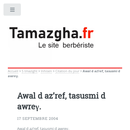
Toggle
Accueil
>
S tmazight
>
Inhisen
>
Citation du jour
>
Awal d az’ref, tasusmi d
awreγ.
Awal d az’ref, tasusmi d
awreγ.
17 SEPTEMBRE 2004
Awal d az’ref, tasusmi d awreγ.