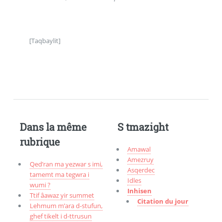
[Taqbaylit]
Dans la même
S tmazight
rubrique
Amawal
Amezruy
Qed’ran ma yezwar s imi,
Asqerdec
tamemt ma tegwra i
Idles
wumi ?
Inhisen
Ttif âawaz yir summet
Citation du jour
Lehmum m’ara d-stufun,
ghef tikelt i d-ttrusun