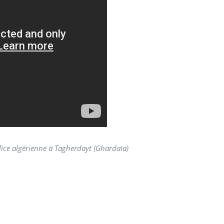
lice algérienne à Tagherdayt (Ghardaïa)