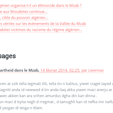
lgérien organise-t-il un éthnocide dans le Mzab ?
e aux Mozabites continue...
 cible du pouvoir algérien...
 vérités sur les évènements de la Vallée du Mzab
bites victimes du racisme du régime algérien...
sages
artheid dans le Mzab,
14 février 2014, 02:25
,
par
Lwennas
en at zzik tella tegmatt ilili, tella tin n kalitus, yiwet rzaget tayed 
tagnitt anda id newwed d tin anda ilaq akka yiwen maci anerju a
iwen akken kan ara srihen amurdus dgha din kan dinna .
n maci d tiyita negh d rregmat , d tamughli kan id nefka imi isef
d yezgan di tesga n ttlam.