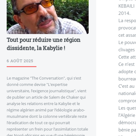
KEBAILI 
2014.
La respo
provocat
cet assa
Tout pour réduire une région
Le pouvo
dissidente, la Kabylie !
clivages
Cette at
6 AOÛT 2025
Ce n’est
adopte c
Le magazine "The Conversation", qui s’est
bourreau
donné comme devise "L’expertise
C’est au
universitaire, l’exigence journalistique", vient
national
de publier un article de Salem de Chaker qui
compromi
analyse les relations entre la Kabylie et le
Les ques
régime algérien animé par l’idéologie arabo-
l’Algéri
musulmane dont la colonne vertébrale reste
démocrat
l’éradication de tout ce qui pourrait
représenter un frein pour l’assimilation totale
bénie pa
des Nord-africains en vue d’une hégémonie