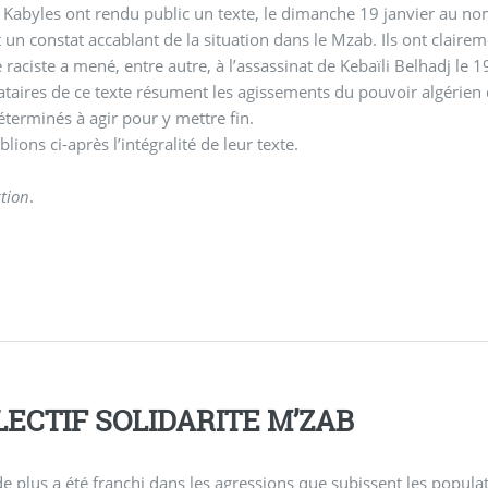
 Kabyles ont rendu public un texte, le dimanche 19 janvier au no
 un constat accablant de la situation dans le Mzab. Ils ont claire
de raciste a mené, entre autre, à l’assassinat de Kebaïli Belhadj le 
ataires de ce texte résument les agissements du pouvoir algérien 
éterminés à agir pour y mettre fin.
lions ci-après l’intégralité de leur texte.
tion
.
LECTIF SOLIDARITE M’ZAB
e plus a été franchi dans les agressions que subissent les popula