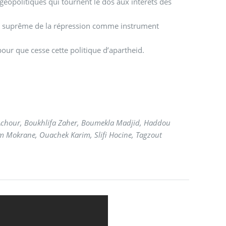
éopolitiques qui tournent le dos aux intérêts des
sion suprême de la répression comme instrument
ur que cesse cette politique d’apartheid.
 Achour, Boukhlifa Zaher, Boumekla Madjid, Haddou
m Mokrane, Ouachek Karim, Slifi Hocine, Tagzout