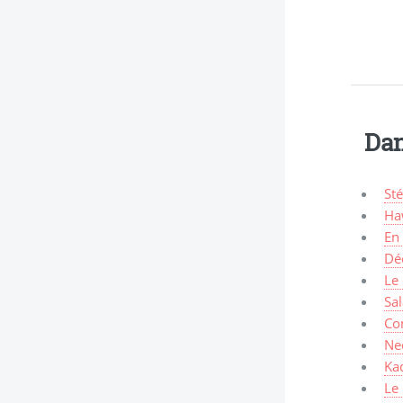
Dan
Sté
Haw
En 
Déc
Le 
Sa
Co
Ned
Kad
Le 