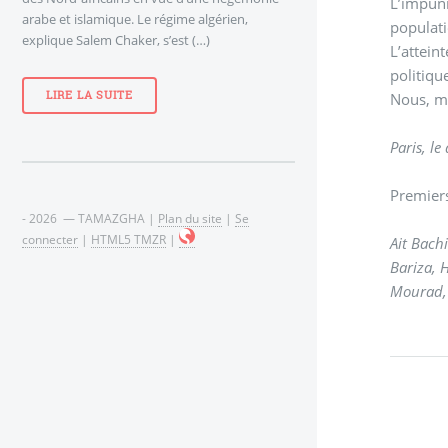
L’impuni
arabe et islamique. Le régime algérien,
populati
explique Salem Chaker, s’est (…)
L’attein
politique
LIRE LA SUITE
Nous, me
Paris, l
Premier
- 2026 — TAMAZGHA |
Plan du site
|
Se
connecter
|
HTML5 TMZR
|
Ait Bach
Bariza, 
Mourad, 