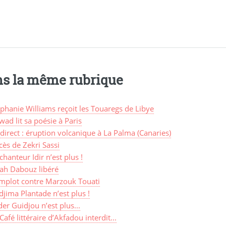
s la même rubrique
phanie Williams reçoit les Touaregs de Libye
ad lit sa poésie à Paris
direct : éruption volcanique à La Palma (Canaries)
ès de Zekri Sassi
chanteur Idir n’est plus !
lah Dabouz libéré
mplot contre Marzouk Touati
jima Plantade n’est plus !
er Guidjou n’est plus...
Café littéraire d’Akfadou interdit...