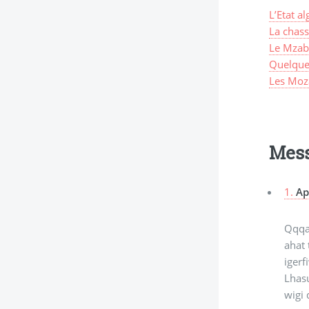
L’Etat a
La chass
Le Mzab,
Quelques
Les Moza
Mes
1.
Ap
Qqqar
ahat 
igerf
Lhasu
wigi 