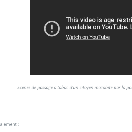
Scènes de passage à tabac d’un citoyen mozabite par la po
alement :