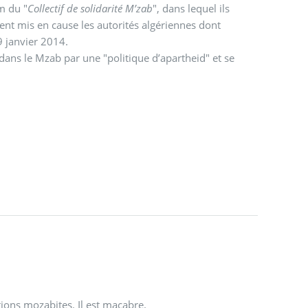
m du "
Collectif de solidarité M’zab
", dans lequel ils
ment mis en cause les autorités algériennes dont
19 janvier 2014.
dans le Mzab par une "politique d’apartheid" et se
tions mozabites. Il est macabre.