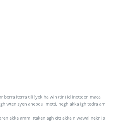
ar berra iterra tili !yeklha win (tin) id inettqen maca
r gh wten syen anebdu imetti, negh akka igh tedra am
taren akka ammi ttaken agh citt akka n wawal nekni s