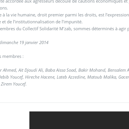
té accordée aux agresseurs découle de cautions économiques et g
ons.
te à la vie humaine, droit premier parmi les droits, est l’expres
 et de l’institutionnalisation de l’impunité.
mbres du Collectif Solidarité M’zab, sommes déterminés à agir po
e dimanche 19 janvier 2014
s membres :
ir Ahmed, Ait Djoudi Ali, Baba Aissa Soad, Bakir Mohand, Bensalem
Hebib Youcef, Hireche Hacene, Lateb Azzedine, Matoub Malika, Gace
Zirem Youcef.