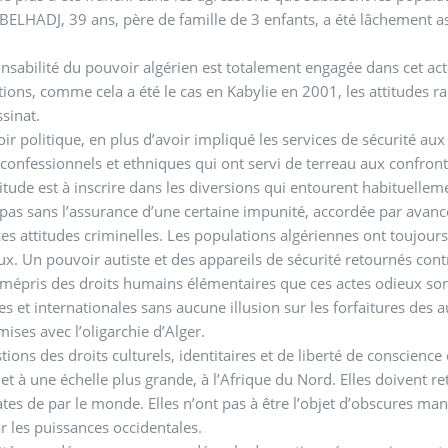
BELHADJ, 39 ans, père de famille de 3 enfants, a été lâchement as
nsabilité du pouvoir algérien est totalement engagée dans cet ac
ions, comme cela a été le cas en Kabylie en 2001, les attitudes r
ssinat.
ir politique, en plus d’avoir impliqué les services de sécurité aux 
 confessionnels et ethniques qui ont servi de terreau aux confront
titude est à inscrire dans les diversions qui entourent habituelleme
 pas sans l’assurance d’une certaine impunité, accordée par avance
es attitudes criminelles. Les populations algériennes ont toujours a
x. Un pouvoir autiste et des appareils de sécurité retournés cont
 mépris des droits humains élémentaires que ces actes odieux son
es et internationales sans aucune illusion sur les forfaitures des a
ses avec l’oligarchie d’Alger.
tions des droits culturels, identitaires et de liberté de conscienc
e et à une échelle plus grande, à l’Afrique du Nord. Elles doivent ret
es de par le monde. Elles n’ont pas à être l’objet d’obscures manip
r les puissances occidentales.