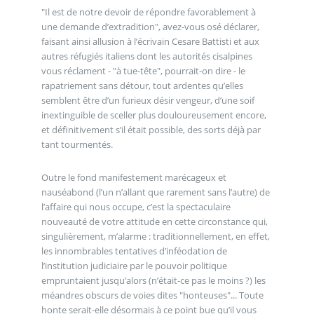
"Il est de notre devoir de répondre favorablement à
une demande d’extradition", avez-vous osé déclarer,
faisant ainsi allusion à l’écrivain Cesare Battisti et aux
autres réfugiés italiens dont les autorités cisalpines
vous réclament - "à tue-tête", pourrait-on dire - le
rapatriement sans détour, tout ardentes qu’elles
semblent être d’un furieux désir vengeur, d’une soif
inextinguible de sceller plus douloureusement encore,
et définitivement s’il était possible, des sorts déjà par
tant tourmentés.
Outre le fond manifestement marécageux et
nauséabond (l’un n’allant que rarement sans l’autre) de
l’affaire qui nous occupe, c’est la spectaculaire
nouveauté de votre attitude en cette circonstance qui,
singulièrement, m’alarme : traditionnellement, en effet,
les innombrables tentatives d’inféodation de
l’institution judiciaire par le pouvoir politique
empruntaient jusqu’alors (n’était-ce pas le moins ?) les
méandres obscurs de voies dites "honteuses"... Toute
honte serait-elle désormais à ce point bue qu’il vous