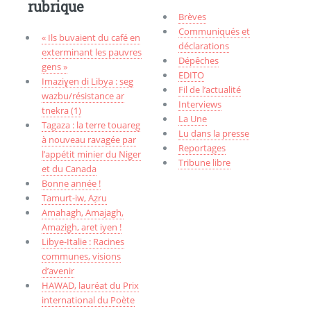
rubrique
Brèves
Communiqués et
« Ils buvaient du café en
déclarations
exterminant les pauvres
Dépêches
gens »
EDITO
Imaziɣen di Libya : seg
Fil de l’actualité
wazbu/résistance ar
Interviews
tnekra (1)
La Une
Tagaza : la terre touareg
Lu dans la presse
à nouveau ravagée par
Reportages
l’appétit minier du Niger
Tribune libre
et du Canada
Bonne année !
Tamurt-iw, Aẓru
Amahagh, Amajagh,
Amazigh, aret iyen !
Libye-Italie : Racines
communes, visions
d’avenir
HAWAD, lauréat du Prix
international du Poète