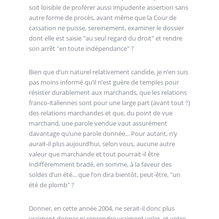
soit loisible de proférer aussi impudente assertion sans
autre forme de procès, avant même que la Cour de
cassation ne puisse, sereinement, examiner le dossier
dont elle est saisie "au seul regard du droit" et rendre
son arrêt "en toute indépendance" ?
Bien que d’un naturel relativement candide, je n’en suis
pas moins informé qu’il n’est guère de temples pour
résister durablement aux marchands, que les relations
franco-italiennes sont pour une large part (avant tout ?)
des relations marchandes et que, du point de vue
marchand, une parole vendue vaut assurément
davantage qu’une parole donnée... Pour autant, n’y
aurait-il plus aujourd’hui, selon vous, aucune autre
valeur que marchande et tout pourrait-il être
indifféremment bradé, en somme, à la faveur des
soldes d’un été... que l’on dira bientôt, peut-être, "un
été de plomb" ?
Donner, en cette année 2004, ne serait-il donc plus
vraiment donner ni reprendre vraiment voler, et votre