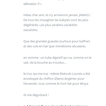
aliénation !!! »
Hélas cher ami, ils n’y arriveront jamais. JAMAIS !
De tous les Imazighen les kabyles sont les plus
dégénérés. Les plus zarabito-zarabités-
zaouïistes.
Que des grandes gueules (surtout pour baffrer)
et des culs-en-l’air (par mimétisme séculaire).
en somme : un tube digestif qui va, comme on le
sait, de la bouche au trouduc...
le truc qui me tue : même Matoub Lounès a été
enveloppé du chiffon iZlamo-ângérien pour
l’ensevelir, tout comme ils l’ont fait pour Moya.
Ils me dégoûtent !