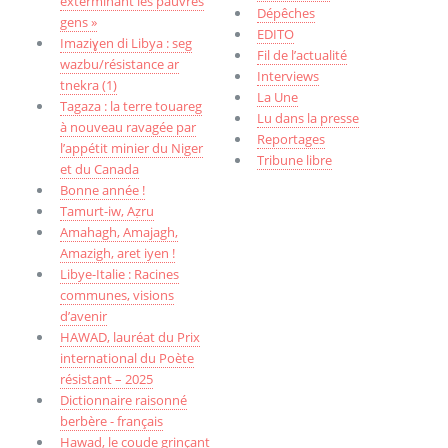
exterminant les pauvres
Dépêches
gens »
EDITO
Imaziɣen di Libya : seg
Fil de l’actualité
wazbu/résistance ar
Interviews
tnekra (1)
La Une
Tagaza : la terre touareg
Lu dans la presse
à nouveau ravagée par
Reportages
l’appétit minier du Niger
Tribune libre
et du Canada
Bonne année !
Tamurt-iw, Aẓru
Amahagh, Amajagh,
Amazigh, aret iyen !
Libye-Italie : Racines
communes, visions
d’avenir
HAWAD, lauréat du Prix
international du Poète
résistant – 2025
Dictionnaire raisonné
berbère - français
Hawad, le coude grinçant