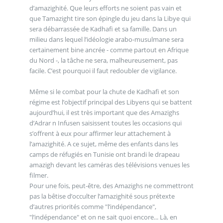
d’amazighité. Que leurs efforts ne soient pas vain et
que Tamazight tire son épingle du jeu dans la Libye qui
sera débarrassée de Kadhafi et sa famille. Dans un
milieu dans lequel l’idéologie arabo-musulmane sera
certainement bine ancrée - comme partout en Afrique
du Nord -, la tâche ne sera, malheureusement, pas
facile. C’est pourquoi il faut redoubler de vigilance.
Même si le combat pour la chute de Kadhafi et son
régime est l’objectif principal des Libyens qui se battent
aujourd’hui, il est très important que des Amazighs
d’Adrar n Infusen saisissent toutes les occasions qui
s’offrent à eux pour affirmer leur attachement à
l’amazighité. A ce sujet, même des enfants dans les
camps de réfugiés en Tunisie ont brandi le drapeau
amazigh devant les caméras des télévisions venues les
filmer.
Pour une fois, peut-être, des Amazighs ne commettront
pas la bêtise d’occulter l’amazighité sous prétexte
d’autres priorités comme "l’indépendance",
"l’indépendance" et on ne sait quoi encore... Là, en