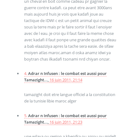
un cheval en boit comme cadeau pr gagnier la
guerre contre kadafi. ca peut etre avant 3000ans
mais aujourd huis je vois que kadafi joue au
tactique de IDWI c est un petit animal qui creuze
sous la terre mais pr le faire sortir il faut l enoiyer
avec de l eau. je croi qu il faut faire la meme chose
avec kadafi il faut ponpe une grande quatites deau
a bab elaaziziya apres la tache sera easie. de sifaw
moiyen atlas maroc.aman d oska anamz idwi ya
boytran chas ilkadafi tsonami nrd chiyan onzar.
4.
Adrar n Infusen : le combat est aussi pour
Tamazight...,
16 juin 2011, 21:14
tamazight doit etre langue officiel a la constitution
de la tunisie libie maroc alger
5.
Adrar n Infusen : le combat est aussi pour
Tamazight...,
16 juin 2011, 21:23
une wilaya ou region a khenifra ou azrou ou midelt