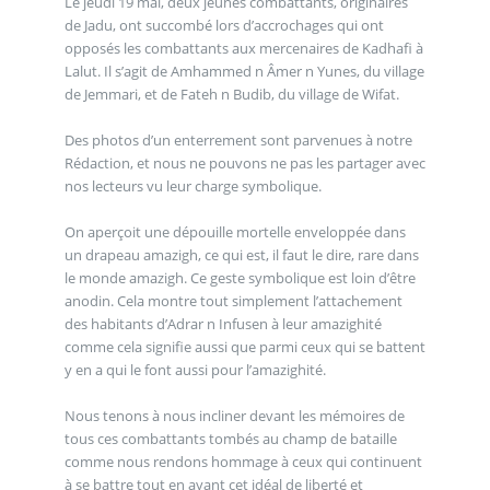
Le jeudi 19 mai, deux jeunes combattants, originaires
de Jadu, ont succombé lors d’accrochages qui ont
opposés les combattants aux mercenaires de Kadhafi à
Lalut. Il s’agit de Amhammed n Âmer n Yunes, du village
de Jemmari, et de Fateh n Budib, du village de Wifat.
Des photos d’un enterrement sont parvenues à notre
Rédaction, et nous ne pouvons ne pas les partager avec
nos lecteurs vu leur charge symbolique.
On aperçoit une dépouille mortelle enveloppée dans
un drapeau amazigh, ce qui est, il faut le dire, rare dans
le monde amazigh. Ce geste symbolique est loin d’être
anodin. Cela montre tout simplement l’attachement
des habitants d’Adrar n Infusen à leur amazighité
comme cela signifie aussi que parmi ceux qui se battent
y en a qui le font aussi pour l’amazighité.
Nous tenons à nous incliner devant les mémoires de
tous ces combattants tombés au champ de bataille
comme nous rendons hommage à ceux qui continuent
à se battre tout en ayant cet idéal de liberté et