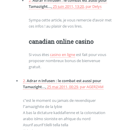
2.
Adrar n Infusen : le combat est aussi pour
Tamazight...,
25 juin 2011, 13:20
,
par
Delys
Sympa cette article, je vous remercie d’avoir met
ces infos ! au plaisir de vos lires.
canadian online casino
Si vous étes
casino en ligne
est fait pour vous
proposer nombreux bonus de bienvenue
gratuit.
2.
Adrar n Infusen : le combat est aussi pour
Tamazight...,
25 mai 2011, 00:29
,
par
AGERZAM
c"est le moment ou jamais de revendiquer
l"amazighite de la lybie
A bas la dictature kaddafienne et la colonisation
arabo islmo sioniste en afrique du nord
Asurif asurif tilelli tella tella