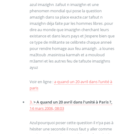
azul imazighn .tafsut n imazighn et une
phenomen mondial qui pose la question
amazigh dans sa place exacte.car tafsut n
imazighn déja faite par les hommes libres .pour
dire au monde que imazighn cherchant leurs
existance et dans leurs pays et j’espere bien que
ce type de militante se celibrete chaque anneé
pour rendre homage aux feu amazigh . a lounes
ma3toub .masinissa karmah et a mouloud
m3amri et les autres feu de tafsute imazighns
ayuz
Voir en ligne :
a quand un 20 avril dans l’unité à
paris
3.
> A quand un 20 avril dans l’unité à Paris ?,
14 mars 2006, 08:03
Azul:pourquoi poser cette question il n’ya pas à
hésiter une seconde il nous faut y aller comme