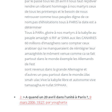
par le passé tous les 20 avril il nous faut réçidiver
rendre un vibrant hommage à nos martyrs ceux
de tous les printemps et le besoin de nous
retrouver comme tous peuples digne de ce
nom,pas d’éhisitations tous à PARIS la date est a
détérminer
Tous à PARIs ,gloire à nos martyrs à la kabylie au
peuple amazigh si RIF ar SIWA aux iles CANARIES
60 millions d’imazighens sans compter ceux
arabiser qui ne manqueraient de réintégrer leur
amazighités le môment venue comme ca se fait
partout dans le monde éxemple les Allemands
de l’est
sont revenus dans la grande Allemagne et
d’autres un peu partout dans le monde.Ulac
smah ulac.Vive la kabylie libre et autonome vive
tamazagha.Ar-tufat.SYPHAX.
2.
> A quand un 20 avril dans l’unité à Paris ?,
9
mars 2006, 19:27
,
par
yougharta