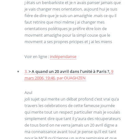
j étais un benbarkiste et je n avais panser jamais que
je vais changer mes orientation, aujourd hui je suis
fiére de dire que je suis un amazighie .mais ce qu il
faut retnire que moi méme j ai changer mes
orientations polétiques je préfire étre loin de
movment amazighe pour la simpl couse que le
movment a ses propres pricipes et j ai les miens
Voir en ligne :
indépendanse
3.
> A quand un 20 avril dans l’unité à Paris ?,
9
mars 2006, 19:46
,
par
OUAGHZEN
Azul
joli sujet qui merite un débat profond c’est vrai qu’a
travers les celebrations de cette fameuse journée
qui merite tout un respect particulier mais je voulais
simplement dire que tant il y’aura des récuperateurs
de tous bord on ne verra jamais un 20 avril digne a
ma connaissance avant tout je pense qu’il est tant
pour le MCB qu’il tienne un autre seminaire et que