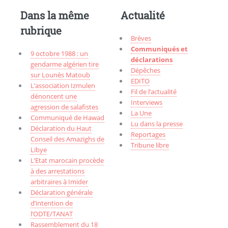
Dans la même
Actualité
rubrique
Brèves
Communiqués et
9 octobre 1988 : un
déclarations
gendarme algérien tire
Dépêches
sur Lounès Matoub
EDITO
L’association Izmulen
Fil de l’actualité
dénoncent une
Interviews
agression de salafistes
La Une
Communiqué de Hawad
Lu dans la presse
Déclaration du Haut
Reportages
Conseil des Amazighs de
Tribune libre
Libye
L’Etat marocain procède
à des arrestations
arbitraires à Imider
Déclaration générale
d’intention de
l’ODTE/TANAT
Rassemblement du 18