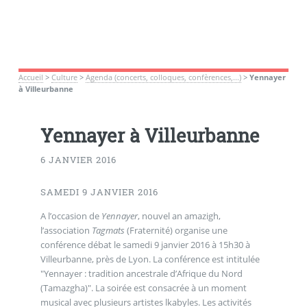
Accueil
>
Culture
>
Agenda (concerts, colloques, confèrences,...)
>
Yennayer
à Villeurbanne
Yennayer à Villeurbanne
6 JANVIER 2016
SAMEDI 9 JANVIER 2016
A l’occasion de
Yennayer
, nouvel an amazigh,
l’association
Tagmats
(Fraternité) organise une
conférence débat le samedi 9 janvier 2016 à 15h30 à
Villeurbanne, près de Lyon. La conférence est intitulée
"Yennayer : tradition ancestrale d’Afrique du Nord
(Tamazgha)". La soirée est consacrée à un moment
musical avec plusieurs artistes lkabyles. Les activités