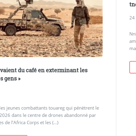
tn
24
Nni
am
maz
buvaient du café en exterminant les
s gens »
 les jeunes combattants touareg qui pénètrent le
 2026 dans le centre de drones abandonné par
s de l’Africa Corps et les (…)