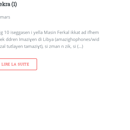
ekra (1)
 mars
g 10 iseggasen i yella Masin Ferkal ikkat ad ifhem
ek ddren Imaziɣen di Libya (amazighophones/wid
al tutlayen tamaziɣt), si zman n zik, si (…)
LIRE LA SUITE