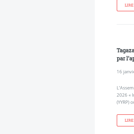
LIRE
Tagaza
par l’
16 janvi
L’Assem
2026 « I
(YYRP) o
LIRE