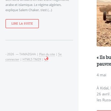
arabe et islamique. Le régime algérien,
explique Salem Chaker, s’est (…)
LIRE LA SUITE
- 2026 — TAMAZGHA |
Plan du site
|
Se
« Ils 
connecter
|
HTML5 TMZR
|
pauvre
4 mai
À Kidal,
26 avril
les Russe