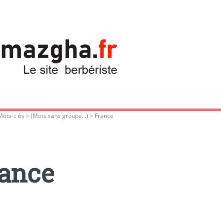
Mots-clés
>
(Mots sans groupe...)
>
France
ance