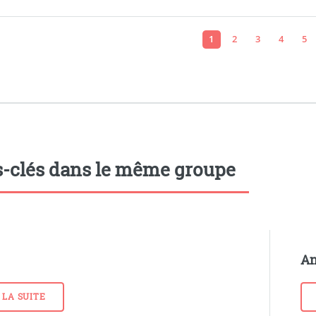
1
2
3
4
5
-clés dans le même groupe
An
 LA SUITE