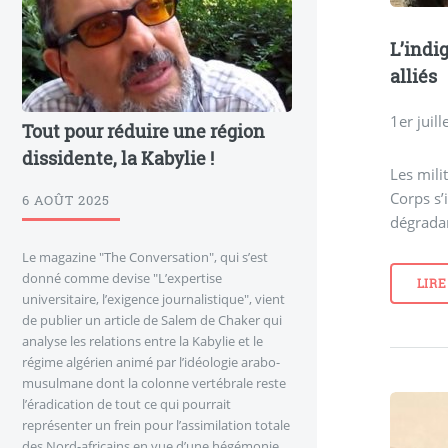
L’indig
alliés
1er juill
Tout pour réduire une région
dissidente, la Kabylie !
Les milit
Corps s’
6 AOÛT 2025
dégradan
Le magazine "The Conversation", qui s’est
donné comme devise "L’expertise
LIRE
universitaire, l’exigence journalistique", vient
de publier un article de Salem de Chaker qui
analyse les relations entre la Kabylie et le
régime algérien animé par l’idéologie arabo-
musulmane dont la colonne vertébrale reste
l’éradication de tout ce qui pourrait
représenter un frein pour l’assimilation totale
des Nord-africains en vue d’une hégémonie