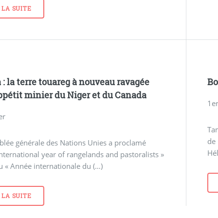
 LA SUITE
 : la terre touareg à nouveau ravagée
Bo
appétit minier du Niger et du Canada
1er
er
Ta
de
blée générale des Nations Unies a proclamé
Hé
nternational year of rangelands and pastoralists »
u « Année internationale du (…)
 LA SUITE