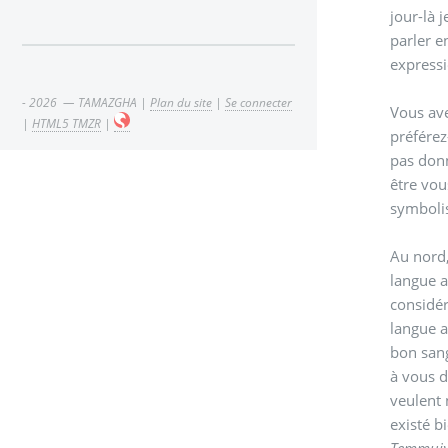
jour-là 
parler e
express
- 2026 — TAMAZGHA |
Plan du site
|
Se connecter
Vous ave
|
HTML5 TMZR
|
préférez
pas donn
être vo
symbolis
Au nord,
langue a
considér
langue a
bon san
à vous d
veulent 
existé b
Temmuj