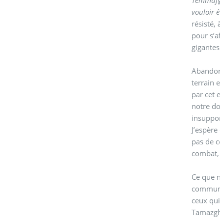
vouloir 
résisté,
pour s’a
gigantes
Abandonn
terrain 
par cet 
notre do
insuppor
J’espère
pas de c
combat, 
Ce que n
commun. 
ceux qui
Tamazgha