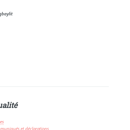
qbaylit
alité
es
muniqués et déclarations