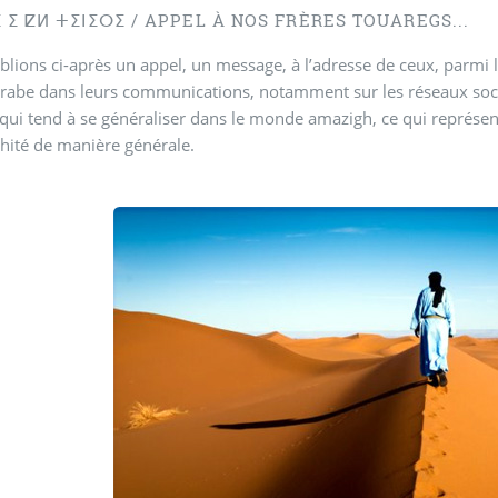
ⵉ ⵇⵍ ⵜⵉⵏⵉⵔⵉ / APPEL À NOS FRÈRES TOUAREGS...
lions ci-après un appel, un message, à l’adresse de ceux, parmi 
rabe dans leurs communications, notamment sur les réseaux soci
 qui tend à se généraliser dans le monde amazigh, ce qui représe
hité de manière générale.