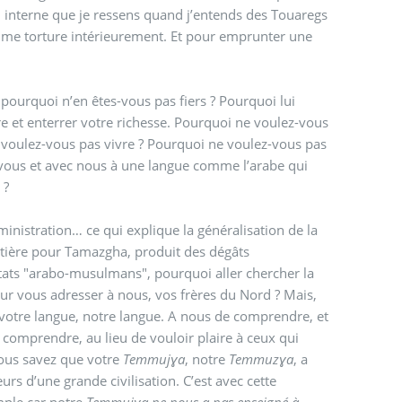
ion interne que je ressens quand j’entends des Touaregs
ui me torture intérieurement. Et pour emprunter une
ourquoi n’en êtes-vous pas fiers ? Pourquoi lui
tre et enterrer votre richesse. Pourquoi ne voulez-vous
e voulez-vous pas vivre ? Pourquoi ne voulez-vous pas
ous et avec nous à une langue comme l’arabe qui
e ?
ministration… ce qui explique la généralisation de la
metière pour Tamazgha, produit des dégâts
tats "arabo-musulmans", pourquoi aller chercher la
r vous adresser à nous, vos frères du Nord ? Mais,
votre langue, notre langue. A nous de comprendre, et
 comprendre, au lieu de vouloir plaire à ceux qui
 vous savez que votre
Temmujɣa
, notre
Temmuzɣa
, a
eurs d’une grande civilisation. C’est avec cette
mple car notre
Temmujɣa ne nous a pas enseigné à