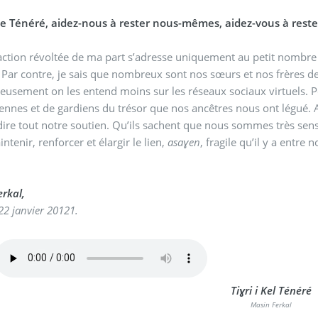
de Ténéré, aidez-nous à rester nous-mêmes, aidez-vous à rest
action révoltée de ma part s’adresse uniquement au petit nombr
Par contre, je sais que nombreux sont nos sœurs et nos frères 
usement on les entend moins sur les réseaux sociaux virtuels. Pou
ennes et de gardiens du trésor que nos ancêtres nous ont légué. 
dire tout notre soutien. Qu’ils sachent que nous sommes très sensi
ntenir, renforcer et élargir le lien,
asaɣen
, fragile qu’il y a entre n
rkal,
 22 janvier 20121.
Tiɣri i Kel Ténéré
Masin Ferkal