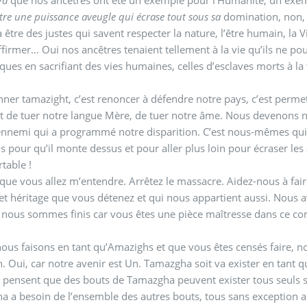
être une puissance aveugle qui écrase tout sous sa
domination, non
 à être des justes qui savent respecter la nature, l’être humain, 
ffirmer… Oui nos ancêtres tenaient tellement à la vie qu’ils ne 
ques en sacrifiant des vies humaines, celles d’esclaves morts à la
er tamazight, c’est renoncer à défendre notre pays, c’est permet
et de tuer notre langue Mère, de tuer notre âme. Nous devenons
ennemi qui a programmé notre disparition. C’est nous-mêmes qui
s pour qu’il monte dessus et pour aller plus loin pour écraser les 
table !
 que vous allez m’entendre. Arrêtez le massacre. Aidez-nous à faire
et héritage que vous détenez et qui nous appartient aussi. Nous 
nous sommes finis car vous êtes une pièce maîtresse dans ce co
ous faisons en tant qu’Amazighs et que vous êtes censés faire, nou
Oui, car notre avenir est Un. Tamazgha soit va exister en tant qu
 pensent que des bouts de Tamazgha peuvent exister tous seuls s
 a besoin de l’ensemble des autres bouts, tous sans exception a