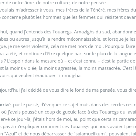
er de notre âme, de notre culture, de notre pensée.
voulais m’adresser à vous, mes frères de la Ténéré, mes frères du
 concerne plutôt les hommes que les femmes qui résistent dava
hui, quand j’entends des Touaregs, Amazighs du sud, abandonner 
bes ou autres jusqu’à la rendre méconnaissable, et lorsque je les 
gue, je me sens violenté, cela me met hors de moi. Pourquoi faire
, a été, et continue d’être quelque part sur le plan de la langue e
 ? L’espoir dans la mesure où – et c’est connu – c’est la partie 
st la moins violée, la moins agressée, la moins massacrée. C’est 
voirs qui veulent éradiquer Timmujgha.
ujourd’hui j’ai décidé de vous dire le fond de ma pensée, vous di
 arrivé, par le passé, d’évoquer ce sujet mais dans des cercles rest
où j’avais poussé un coup de gueule face à des Touaregs qui av
énervé ce jour-là, j’étais hors de moi, au point que certains camar
is pas à m’expliquer comment ces Touaregs qui nous avaient per
on "Azul" et de nous débarrasser de "salamuɛlikum", pouvaient faire