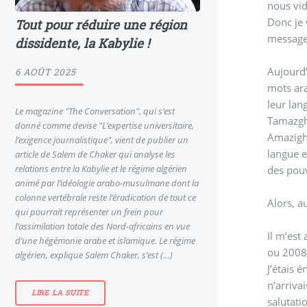
nous vid
Donc je 
Tout pour réduire une région
message
dissidente, la Kabylie !
Aujourd’
6 AOÛT 2025
mots ara
leur lan
Le magazine "The Conversation", qui s’est
Tamazgha
donné comme devise "L’expertise universitaire,
Amazighs
l’exigence journalistique", vient de publier un
langue e
article de Salem de Chaker qui analyse les
relations entre la Kabylie et le régime algérien
des pou
animé par l’idéologie arabo-musulmane dont la
colonne vertébrale reste l’éradication de tout ce
Alors, a
qui pourrait représenter un frein pour
l’assimilation totale des Nord-africains en vue
Il m’est
d’une hégémonie arabe et islamique. Le régime
ou 2008 
algérien, explique Salem Chaker, s’est (…)
J’étais 
n’arriva
LIRE LA SUITE
salutati