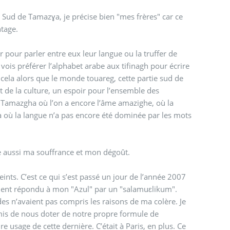
 Sud de Tamazɣa, je précise bien "mes frères" car ce
ntage.
pour parler entre eux leur langue ou la truffer de
vois préférer l’alphabet arabe aux tifinagh pour écrire
 cela alors que le monde touareg, cette partie sud de
t de la culture, un espoir pour l’ensemble des
de Tamazgha où l’on a encore l’âme amazighe, où la
là où la langue n’a pas encore été dominée par les mots
re aussi ma souffrance et mon dégoût.
reints. C’est ce qui s’est passé un jour de l’année 2007
aient répondu à mon "Azul" par un "salamuɛlikum".
ades n’avaient pas compris les raisons de ma colère. Je
mis de nous doter de notre propre formule de
 usage de cette dernière. C’était à Paris, en plus. Ce