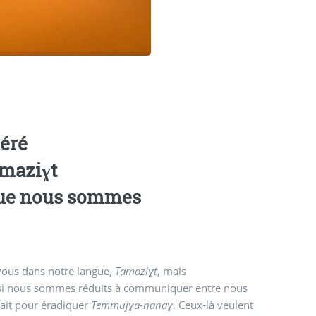
néré
amaziɣt
 que nous sommes
 vous dans notre langue,
Tamaziɣt
, mais
Et si nous sommes réduits à communiquer entre nous
fait pour éradiquer
Temmujɣa-nanaɣ
. Ceux-là veulent