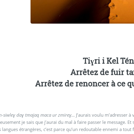
Tiɣri i Kel Té
Arrêtez de fuir t
Arrêtez de renoncer à ce
n-siwleɣ daɣ tmajaq maca ur zmireɣ…
J’aurais voulu m’adresser à
usement je sais que j’aurai du mal à faire passer le message. 
 langues étrangères, c’est parce qu’un redoutable ennemi a tout 