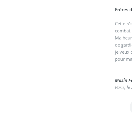
Frères 
Cette ré
combat. 
Malheure
de gardi
je veux 
pour mai
Masin Fe
Paris, le