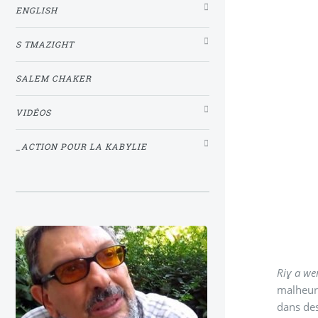
ENGLISH
S TMAZIGHT
SALEM CHAKER
VIDÉOS
_ACTION POUR LA KABYLIE
Riɣ a we
malheure
dans des