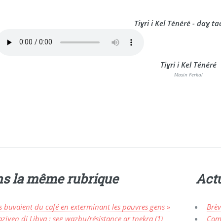
Tiɣri i Kel Ténéré - daɣ ta
Tiɣri i Kel Ténéré
Masin Ferkal
s la même rubrique
Actu
ls buvaient du café en exterminant les pauvres gens »
Brèv
ziɣen di Libya : seg wazbu/résistance ar tnekra (1)
Com