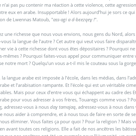
je n’ai pas pu contenir ma réaction à cette violence, cette agress
ntre eux en arabe. Insupportable ! Alors aujourd’hui je sors ce q
ion de Lwennas Matoub, "
ass-agi a d-bɛezqeɣ !
".
z une richesse que nous vous envions, nous gens du Nord, alors p
-vous la langue de l’autre ? Cet autre qui veut vous faire disparaî
er vie à cette richesse dont vous êtes dépositaires ? Pourquoi n
us-mêmes ? Pourquoi faites-vous appel pour communiquer entre v
e notre mort ? Quelqu’un vous a-t-il mis le couteau sous la gorg
 la langue arabe est imposée à l’école, dans les médias, dans l’ad
rabe et l’arabisation rampante. Et l’école qui est un véritable ci
ables. Mais pour ceux d’entre vous qui échappent au cadre des E
rabe pour vous adresser à vos frères, Touaregs comme vous ? Pou
g, adressez-vous à nous
daɣ tamajaq
, adressez-vous à nous dans 
e nous aider à comprendre, et à nous tous de faire en sorte de se
nous éliminer. Vous faites ça pour quoi ? Pour la religion ? Mais
ien avant toutes ces religions. Elle a fait de nos ancêtres les bâtiss
ɣa
que nos ancêtres ont été un exemple pour l’Humanité, un exe