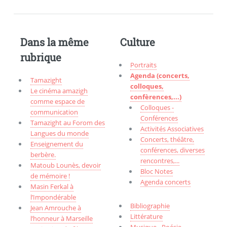
Dans la même
Culture
rubrique
Portraits
Agenda (concerts,
Tamazight
colloques,
Le cinéma amazigh
confèrences,...)
comme espace de
Colloques -
communication
Conférences
Tamazight au Forom des
Activités Associatives
Langues du monde
Concerts, théâtre,
Enseignement du
conférences, diverses
berbère.
rencontres,...
Matoub Lounès, devoir
Bloc Notes
de mémoire !
Agenda concerts
Masin Ferkal à
l’Impondérable
Bibliographie
Jean Amrouche à
Littérature
l’honneur à Marseille