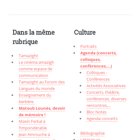
Dans la même
Culture
rubrique
Portraits
Agenda (concerts,
Tamazight
colloques,
Le cinéma amazigh
confèrences,...)
comme espace de
Colloques -
communication
Conférences
Tamazight au Forom des
Activités Associatives
Langues du monde
Concerts, théâtre,
Enseignement du
conférences, diverses
berbère.
rencontres,...
Matoub Lounès, devoir
Bloc Notes
de mémoire !
Agenda concerts
Masin Ferkal à
l’Impondérable
Bibliographie
Jean Amrouche à
Littérature