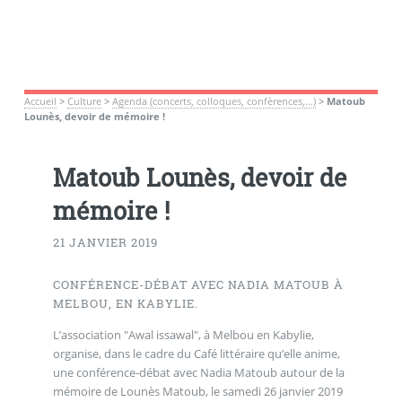
Accueil
>
Culture
>
Agenda (concerts, colloques, confèrences,...)
>
Matoub
Lounès, devoir de mémoire !
Matoub Lounès, devoir de
mémoire !
21 JANVIER 2019
CONFÉRENCE-DÉBAT AVEC NADIA MATOUB À
MELBOU, EN KABYLIE.
L’association "Awal issawal", à Melbou en Kabylie,
organise, dans le cadre du Café littéraire qu’elle anime,
une conférence-débat avec Nadia Matoub autour de la
mémoire de Lounès Matoub, le samedi 26 janvier 2019