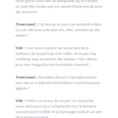
rends grâce à mon ami Aït Menguellet qui m’a éclairé
sur bien des vessies que ma naïveté d’exilé prenait pour
des lanternes !
Timecriwect :
C’est vrai qu’on vous a vu ensemble à Paris,
il y a de cela à peu près deux ans. Mais, comment ça, des
vessies ?
Yidir :
Il est venu m’avertir de ne pas faire de la
politique, de ne pas trop m’en mêler, de ne pas trop
m’afficher avec seulement des Kabyles. C’est néfaste
pour mon image d’artiste humaniste universel !
Timecriwect :
Vous faites allusion à l’autrefois lorsque
vous avez eu à défendre Ferhat Mhenni contre le pouvoir
algérien ?
Yidir :
C’était une erreur de ma part. Je n’ai pas été
assez clairvoyant pour comprendre tout le fascisme
sournois qu’il insufflait et qu’il propage toujours au sein
de la jeunesse kabyle.