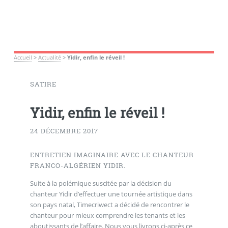
Accueil
>
Actualité
>
Yidir, enfin le réveil !
SATIRE
Yidir, enfin le réveil !
24 DÉCEMBRE 2017
ENTRETIEN IMAGINAIRE AVEC LE CHANTEUR
FRANCO-ALGÉRIEN YIDIR.
Suite à la polémique suscitée par la décision du
chanteur Yidir d’effectuer une tournée artistique dans
son pays natal, Timecriwect a décidé de rencontrer le
chanteur pour mieux comprendre les tenants et les
aboutissants de l’affaire. Nous vous livrons ci-après ce