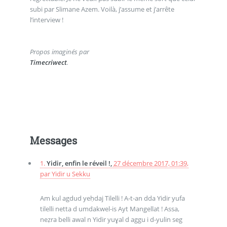
subi par Slimane Azem. Voilà, j’assume et j’arrête
l’interview !
Propos imaginés par
Timecriwect
.
Messages
1.
Yidir, enfin le réveil !,
27 décembre 2017, 01:39
,
par
Yidir u Sekku
Am kul agdud yeḥdaj Tilelli ! A-t-an dda Yidir yufa
tilelli netta d umdakwel-is Ayt Mangellat ! Assa,
neẓra belli awal n Yidir yuɣal d aggu i d-yulin seg