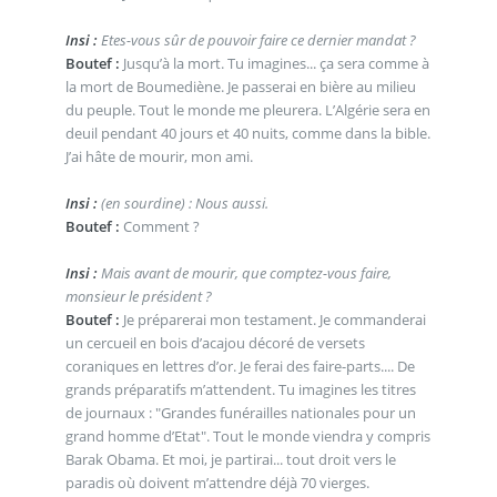
Insi :
Etes-vous sûr de pouvoir faire ce dernier mandat ?
Boutef :
Jusqu’à la mort. Tu imagines... ça sera comme à
la mort de Boumediène. Je passerai en bière au milieu
du peuple. Tout le monde me pleurera. L’Algérie sera en
deuil pendant 40 jours et 40 nuits, comme dans la bible.
J’ai hâte de mourir, mon ami.
Insi :
(en sourdine) : Nous aussi.
Boutef :
Comment ?
Insi :
Mais avant de mourir, que comptez-vous faire,
monsieur le président ?
Boutef :
Je préparerai mon testament. Je commanderai
un cercueil en bois d’acajou décoré de versets
coraniques en lettres d’or. Je ferai des faire-parts.... De
grands préparatifs m’attendent. Tu imagines les titres
de journaux : "Grandes funérailles nationales pour un
grand homme d’Etat". Tout le monde viendra y compris
Barak Obama. Et moi, je partirai... tout droit vers le
paradis où doivent m’attendre déjà 70 vierges.