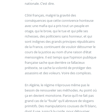
nationale. C’est dire.
Côté français, malgré la gravité des
conséquences que cette connivence honteuse
avec une mafia qui a pris tout un peuple en
otage, qui le broie, qui le tue et qui pille ses
richesses, des politiciens sans honneur, et qui
sont indignes des grands principes républicains
de la France, continuent de vouloir détourner le
cours de la justice au nom d’une raison d’état
mensongère. Il est temps que l’opinion publique
française sache que derrière ce fallacieux
prétexte, se cache la volonté de protéger des
assassins et des voleurs. Voire des complices.
En Algérie, le régime n’éprouve même pas le
besoin de renouveler ses méthodes. Au point où
ça en devient monotone. Parce qu’il ne fait pas
grand cas de la “foule” qu’il abreuve de slogans
primitifs. Des manipulations cousues de fil blanc,
dont il use, jusqu’à la corde, pour détourner