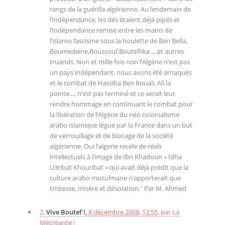
rangs de la guérilla algérienne. Au lendemain de
l’indépendance, les dés étaient déjà pipés et
l’indépendance remise entre les mains de
l’islamo fascisme sous la houlette de Ben Bella,
Boumediene,Boussouf,Bouteflika ....et autres
truands. Non et mille fois non l’Algérie n’est pas
un pays indépendant, nous avons été arnaqués
et le combat de Hassiba Ben Bouali, Ali la
pointe…. n’est pas terminé et ce serait leur
rendre hommage en continuant le combat pour
la libération de l’Algérie du néo colonialisme
arabo islamique légué par la France dans un but
de verrouillage et de blocage de la société
algérienne. Oui l’algerie recèle de réels
intellectuels à l’image de Ibn Khadoun « Idha
U3ribat Khouribat » qui avait déjà prédit que la
culture arabo musulmane n’apporterait que
tristesse, misère et désolation." Par M. Ahmed
2.
Vive Boutef !,
8 décembre 2008, 12:55
,
par
La
Mécréante !