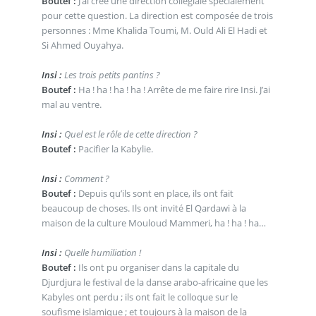
Boutef :
J’ai créé une direction collégiale spécialement
pour cette question. La direction est composée de trois
personnes : Mme Khalida Toumi, M. Ould Ali El Hadi et
Si Ahmed Ouyahya.
Insi :
Les trois petits pantins ?
Boutef :
Ha ! ha ! ha ! ha ! Arrête de me faire rire Insi. J’ai
mal au ventre.
Insi :
Quel est le rôle de cette direction ?
Boutef :
Pacifier la Kabylie.
Insi :
Comment ?
Boutef :
Depuis qu’ils sont en place, ils ont fait
beaucoup de choses. Ils ont invité El Qardawi à la
maison de la culture Mouloud Mammeri, ha ! ha ! ha…
Insi :
Quelle humiliation !
Boutef :
Ils ont pu organiser dans la capitale du
Djurdjura le festival de la danse arabo-africaine que les
Kabyles ont perdu ; ils ont fait le colloque sur le
soufisme islamique ; et toujours à la maison de la