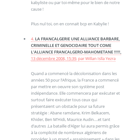
kabyliste ou par toi-même pour le bien de notre
cause !
Plus nul toi, on en connait bcp en Kabylie !
4.
LA FRANCALGERIE UNE ALLIANCE BARBARE,
CRIMINELLE ET GENOCIDAIRE TOUT COME
L’ALLIANCE FRANCALGERO-MAHOMETANE !!!!!,
13 décembre 2008, 15:39
,
par
Willan Islla Yezra
Quand a commencé la décolonisation dans les
années 50 pour l’Afrique, la France a commencé
par mettre en oeuvre son système post
indépendance. Elle commencera par exécuter et
surtout faire exécuter tous ceux qui
présentaient un obstacle pour sa future
stratégie : Abane ramdane, Krim Belkacem,
Khider, Ben M’Hidi, Maurice Audin….et tant
d’autres .La bataille d’Alger lui aura permis grâce
à la complicité de nombreux algériens de
procéder à un grand « assainissement » dans les