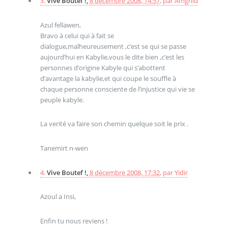
3.
Vive Boutef !,
8 décembre 2008, 14:57
,
par
Amghid
Azul fellawen,
Bravo à celui qui à fait se
dialogue,malheureusement ,c’est se qui se passe
aujourd’hui en Kabylie,vous le dite bien ,c’est les
personnes d’origine Kabyle qui s’abottent
d’avantage la kabylie,et qui coupe le souffle à
chaque personne consciente de l’injustice qui vie se
peuple kabyle.
La verité va faire son chemin quelque soit le prix .
Tanemirt n-wen
4.
Vive Boutef !,
8 décembre 2008, 17:32
,
par
Yidir
Azoul a Insi,
Enfin tu nous reviens !