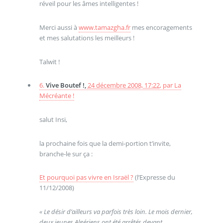
réveil pour les âmes intelligentes !
Merci aussi à
www.tamazgha.fr
mes encoragements
et mes salutations les meilleurs !
Talwit !
6.
Vive Boutef !,
24 décembre 2008, 17:22
,
par
La
Mécréante !
salut Insi,
la prochaine fois que la demi-portion t’invite,
branche-le sur ça :
Et pourquoi pas vivre en Israël ?
(l’Expresse du
11/12/2008)
« Le désir d’ailleurs va parfois très loin. Le mois dernier,
deux jeunes Algériens ont été arrêtés devant