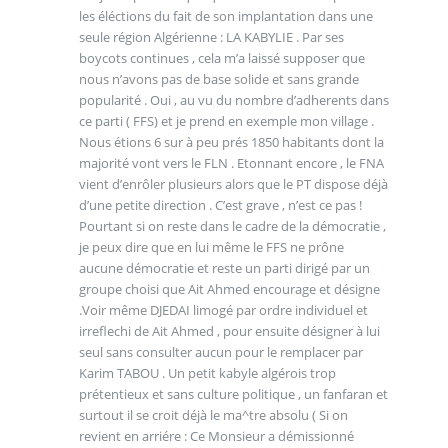
les éléctions du fait de son implantation dans une
seule région Algérienne : LA KABYLIE . Par ses
boycots continues , cela m’a laissé supposer que
nous n’avons pas de base solide et sans grande
popularité . Oui , au vu du nombre d’adherents dans
ce parti ( FFS) et je prend en exemple mon village .
Nous étions 6 sur à peu prés 1850 habitants dont la
majorité vont vers le FLN . Etonnant encore , le FNA
vient d’enrôler plusieurs alors que le PT dispose déjà
d’une petite direction . C’est grave , n’est ce pas !
Pourtant si on reste dans le cadre de la démocratie ,
je peux dire que en lui même le FFS ne prône
aucune démocratie et reste un parti dirigé par un
groupe choisi que Ait Ahmed encourage et désigne
.Voir même DJEDAI limogé par ordre individuel et
irreflechi de Ait Ahmed , pour ensuite désigner à lui
seul sans consulter aucun pour le remplacer par
Karim TABOU . Un petit kabyle algérois trop
prétentieux et sans culture politique , un fanfaran et
surtout il se croit déjà le ma^tre absolu ( Si on
revient en arriére : Ce Monsieur a démissionné