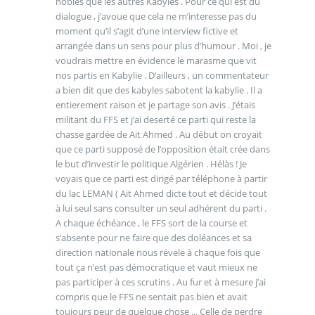
nobles que les autres Kabyles . Pour ce qui est du
dialogue , j’avoue que cela ne m’interesse pas du
moment qu’il s’agit d’une interview fictive et
arrangée dans un sens pour plus d’humour . Moi , je
voudrais mettre en évidence le marasme que vit
nos partis en Kabylie . D’ailleurs , un commentateur
a bien dit que des kabyles sabotent la kabylie . Il a
entierement raison et je partage son avis . J’étais
militant du FFS et j’ai deserté ce parti qui reste la
chasse gardée de Ait Ahmed . Au début on croyait
que ce parti supposé de l’opposition était crée dans
le but d’investir le politique Algérien . Hélàs ! Je
voyais que ce parti est dirigé par téléphone à partir
du lac LEMAN ( Ait Ahmed dicte tout et décide tout
à lui seul sans consulter un seul adhérent du parti .
A chaque échéance , le FFS sort de la course et
s’absente pour ne faire que des doléances et sa
direction nationale nous révele à chaque fois que
tout ça n’est pas démocratique et vaut mieux ne
pas participer à ces scrutins . Au fur et à mesure j’ai
compris que le FFS ne sentait pas bien et avait
toujours peur de quelque chose ... Celle de perdre