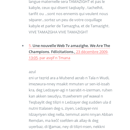
langue maternelle sera TAMAZIGHT et pas le
kabyle, ceux qui disent taqbayliy , tachelhit,
tarifit ou ...sont nos ennemis qui veulent nous
séparer...sortez un peu de votre coquillage
kabyle et parler de Tamazgha, et de Tamazight.
VIVE TAMAZGHA VIVE TAMAZIGHT
5.
Une nouvelle Web Tv amazighe. We Are The
Champions. Félicitations.,
23 décembre 2009,
13:05
,
par
asqif n Ṭmana
azul
εni ur teẓriḍ ara a Muḥend aεrab n Tala n Wudi,
imezwura-nneγ msakit mmuten ur sen-id-issaḥ
kra, deg Ledzayer-agi n taεrabt-n-izerman, ruḥen
kan akken swudγu, ttuwḥerem γef wawal n
Teqbaylit deg tiliẓri n Ledzayer deg εudden ula d
nutni ttalasen deg-s, ziγen, Ledzayer-nni
Idzayriyen ideg nella, temmut asmi nnγan Abban
Remḍan, ma kečč ssefden-ak allaγ-ik deg
uγerbaz, di lğamaε, neγ di tiliẓri-nsen, nekkni