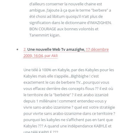
d’ailleurs conserner la nouvelle chaine est
ambigue. J’ajoute à ça que le terme "berbere" a
été choisi ad libitum quoiqu’il n’ait plus de
signification dans le dictionnaire d’IMAZIGHEN.
BON COURAGE aux bonnes volontés et
Tanemmirt kigan.
2.
Une nouvelle Web Tv amazighe,
17 décembre
2009, 16:04
,
par
Akli
Une télé à 100% en Kabyle, par des Kabyles pour les
Kabyles mais elle s’appèle...Bighbighe ! c’est
exactement le cas de berbere TV...pourquoi vous
vous effacez derrière des concepts flous ?? il est où
le territoire de la "berbérie" ? il est arabo izzanizé
depuis 1 millénaire ! comment entendez-vous y
vivre sans-arabo izzanisme ? quel est votre stratégie
pour vivrte sans arabo-izzanizme dans ce territoire ?
pourquoi les kabyles ne s’affichent pas en tant que
Kabyles ??? A quand une indépendance KABYLE et
une télé KABYLE ???