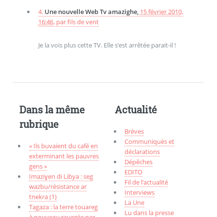
4.
Une nouvelle Web Tv amazighe,
15 février 2010,
16:46
,
par
fils de vent
Je la vois plus cette TV. Elle s’est arrêtée parait-il !
Dans la même
Actualité
rubrique
Brèves
Communiqués et
« Ils buvaient du café en
déclarations
exterminant les pauvres
Dépêches
gens »
EDITO
Imaziɣen di Libya : seg
Fil de l’actualité
wazbu/résistance ar
Interviews
tnekra (1)
La Une
Tagaza : la terre touareg
Lu dans la presse