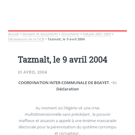
Accueil
>
Dossiers et documents
>
Documents
>
Kabylie 2001-2003
>
Déclarations de la CICB
>
Tazmalt, le 9 avril 2004
Tazmalt, le 9 avril 2004
10 AVRIL 2004
COORDINATION INTER-COMMUNALE DE BGAYET.
<br
Déclaration
Au moment où l’Algérie vit une crise
multidimensionnelle sans précédant , le pouvoir
maffieux et assassin a appelé à une énième mascarade
électorale pour la pérennisation du système corrompu
et corrupteur.