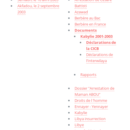
Akfadou, le 2 septembre
Battisti
2003
Azawad
Berbère au Bac
Berbère en France
Documents
Kabylie 2001-2003
Déclarations de
la CICB
Déclarations de
l’Interwilaya
Rapports
Dossier "Arrestation de
Maman ABOU"
Droits de l ’homme
Ennayer - Yennayer
Kabylie
Libya insurrection
Libye