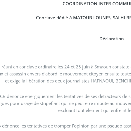
COORDINATION INTER COMMUN
Conclave dédié à MATOUB LOUNES, SALHI 
Déclaration
 réuni en conclave ordinaire les 24 et 25 juin à Smaoun constate
x et assassin envers d’abord le mouvement citoyen ensuite toutes
et exige la libération des deux journalistes HAFNAOUI, BENC
ICB dénonce énergiquement les tentatives de ses détracteurs de s
gués pour usage de stupéfiant qui ne peut être imputé au mouvem
excluant tout élément qui enfreint l
B dénonce les tentatives de tromper l’opinion par une pseudo ass