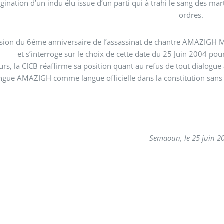
agination d’un indu élu issue d’un parti qui à trahi le sang des ma
ordres.
asion du 6éme anniversaire de l’assassinat de chantre AMAZIGH
et s’interroge sur le choix de cette date du 25 Juin 2004 pour
CB réaffirme sa position quant au refus de tout dialogue avec les représentants de l’état sans la consécration de
angue AMAZIGH comme langue officielle dans la constitution sans 
Semaoun, le 25 juin 2