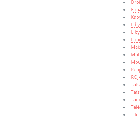
Dro
Enn
Kaby
Liby
Lib
Lou
Mais
Moh
Mou
Peup
ROJ
Taf
Tafs
Tam
Tél
Tile