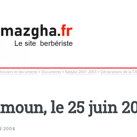
Dossiers et documents
>
Documents
>
Kabylie 2001-2003
>
Déclarations de la C
moun, le 25 juin 2
N 2004