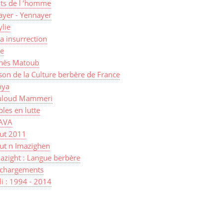
its de l ’homme
ayer - Yennayer
lie
a insurrection
ye
nès Matoub
on de la Culture berbère de France
ya
loud Mammeri
les en lutte
AVA
sut 2011
ut n Imazighen
azight : Langue berbère
échargements
lli : 1994 - 2014