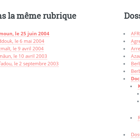
s la même rubrique
Dos
moun, le 25 juin 2004
AFR
ddouk, le 6 mai 2004
Agr
malt, le 9 avril 2004
Arre
mâun, le 10 avril 2003
Aza
fadou, le 2 septembre 2003
Ber
Ber
Doc
Dos