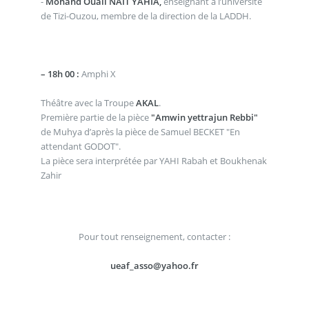
-
Mohand Ouali NAIT YAHIA,
enseignant à l’université
de Tizi-Ouzou, membre de la direction de la LADDH.
–
18h 00 :
Amphi X
Théâtre avec la Troupe
AKAL
.
Première partie de la pièce
"Amwin yettrajun Rebbi"
de Muhya d’après la pièce de Samuel BECKET "En
attendant GODOT".
La pièce sera interprétée par YAHI Rabah et Boukhenak
Zahir
Pour tout renseignement, contacter :
ueaf_asso@yahoo.fr