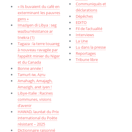
Communiqués et
« Ils buvaient du café en
déclarations
exterminant les pauvres
Dépêches
gens »
EDITO
Imaziɣen di Libya : seg
Fil de l’actualité
wazbu/résistance ar
Interviews
tnekra (1)
La Une
Tagaza : la terre touareg
Lu dans la presse
à nouveau ravagée par
Reportages
l’appétit minier du Niger
Tribune libre
et du Canada
Bonne année !
Tamurt-iw, Aẓru
Amahagh, Amajagh,
Amazigh, aret iyen !
Libye-Italie : Racines
communes, visions
d’avenir
HAWAD, lauréat du Prix
international du Poète
résistant – 2025
Dictionnaire raisonné