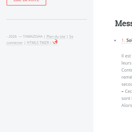
LIRE LA SUITE
Mes
- 2026 — TAMAZGHA |
Plan du site
|
Se
1.
So
connecter
|
HTML5 TMZR
|
Il es
leurs
Contr
remém
secou
–
Ceci
sont 
Alors