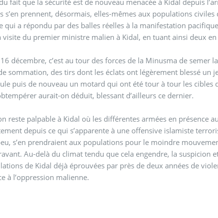
du fait que la sécurité est de nouveau menacée à Kidal depuis l’ar
s s’en prennent, désormais, elles-mêmes aux populations civiles 
 qui a répondu par des balles réelles à la manifestation pacifi
a visite du premier ministre malien à Kidal, en tuant ainsi deux e
 16 décembre, c’est au tour des forces de la Minusma de semer la 
 de sommation, des tirs dont les éclats ont légèrement blessé un 
ule puis de nouveau un motard qui ont été tour à tour les cibles 
obtempérer aurait-on déduit, blessant d’ailleurs ce dernier.
on reste palpable à Kidal où les différentes armées en présence au
ment depuis ce qui s’apparente à une offensive islamiste terrorist
eu, s’en prendraient aux populations pour le moindre mouvement
avant. Au-delà du climat tendu que cela engendre, la suspicion et
lations de Kidal déjà éprouvées par près de deux années de viole
ce à l’oppression malienne.