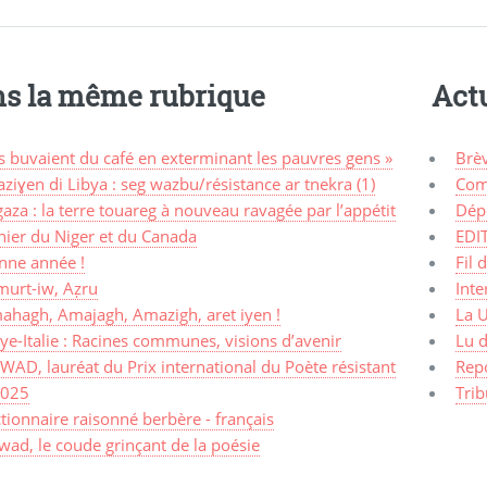
s la même rubrique
Actu
ls buvaient du café en exterminant les pauvres gens »
Brè
ziɣen di Libya : seg wazbu/résistance ar tnekra (1)
Com
aza : la terre touareg à nouveau ravagée par l’appétit
Dép
nier du Niger et du Canada
EDI
nne année !
Fil 
murt-iw, Aẓru
Inte
ahagh, Amajagh, Amazigh, aret iyen !
La 
ye-Italie : Racines communes, visions d’avenir
Lu d
AD, lauréat du Prix international du Poète résistant
Rep
2025
Trib
tionnaire raisonné berbère - français
ad, le coude grinçant de la poésie