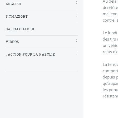
Au delà 
ENGLISH
dernière
malienne
S TMAZIGHT
contre l
SALEM CHAKER
Le lundi
des tirs
VIDÉOS
un véhic
refus d’
_ACTION POUR LA KABYLIE
La tensi
comporte
depuis p
qu’aupar
les popu
résistan