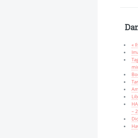
Dan
« I
Ima
Tag
mi
Bo
Ta
Am
Lib
HAW
– 
Dic
Haw