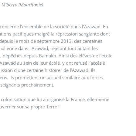
 M’berra (Mauritanie)
e concerne l’ensemble de la société dans l’Azawad. En
ations pacifiques malgré la répression sanglante dont
nt, depuis le mois de septembre 2013, des centaines
 malienne dans l’Azawad, rejetant tout autant les
s, dépêchés depuis Bamako. Ainsi des élèves de l’école
zawad au sein de leur école, y ont refusé l’accès à
ssion d’une certaine histoire" de l’Azawad. Ils
ns. Ils promettent un accueil similaire aux forces
enseignants prochainement.
 colonisation que lui a organisé la France, elle-même
verner sur sa propre Terre !