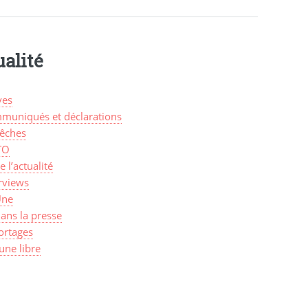
alité
ves
muniqués et déclarations
êches
TO
de l’actualité
rviews
Une
ans la presse
ortages
une libre