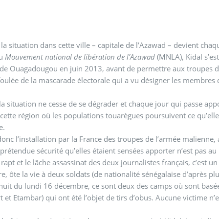
, la situation dans cette ville – capitale de l’Azawad – devient c
du
Mouvement national de libération de l’Azawad
(MNLA), Kidal s’es
de Ouagadougou en juin 2013, avant de permettre aux troupes de 
 foulée de la mascarade électorale qui a vu désigner les membr
la situation ne cesse de se dégrader et chaque jour qui passe a
cette région où les populations touarègues poursuivent ce qu’ell
e.
onc l’installation par la France des troupes de l’armée malienne,
a prétendue sécurité qu’elles étaient sensées apporter n’est pas a
 rapt et le lâche assassinat des deux journalistes français, c’est un
, ôte la vie à deux soldats (de nationalité sénégalaise d’après pl
nuit du lundi 16 décembre, ce sont deux des camps où sont basées
t et Etambar) qui ont été l’objet de tirs d’obus. Aucune victime n’e