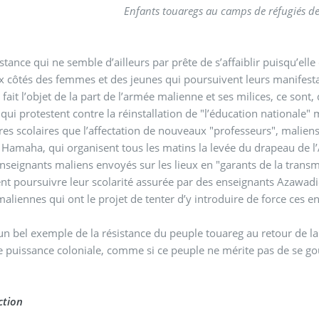
Enfants touaregs au camps de réfugiés de
stance qui ne semble d’ailleurs par prête de s’affaiblir puisqu’ell
ux côtés des femmes et des jeunes qui poursuivent leurs manifest
t fait l’objet de la part de l’armée malienne et ses milices, ce so
 qui protestent contre la réinstallation de "l’éducation nationale"
res scolaires que l’affectation de nouveaux "professeurs", malien
Hamaha, qui organisent tous les matins la levée du drapeau de l’A
nseignants maliens envoyés sur les lieux en "garants de la transmi
nt poursuivre leur scolarité assurée par des enseignants Azawadie
aliennes qui ont le projet de tenter d’y introduire de force ces 
 un bel exemple de la résistance du peuple touareg au retour de la
 puissance coloniale, comme si ce peuple ne mérite pas de se gou
ction