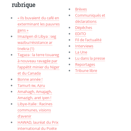
rubrique
Brèves
Communiqués et
« Ils buvaient du café en
déclarations
exterminant les pauvres
Dépêches
gens »
EDITO
Imaziɣen di Libya : seg
Fil de l’actualité
wazbu/résistance ar
Interviews
tnekra (1)
La Une
Tagaza : la terre touareg
Lu dans la presse
à nouveau ravagée par
Reportages
l’appétit minier du Niger
Tribune libre
et du Canada
Bonne année !
Tamurt-iw, Aẓru
Amahagh, Amajagh,
Amazigh, aret iyen !
Libye-Italie : Racines
communes, visions
d’avenir
HAWAD, lauréat du Prix
international du Poète