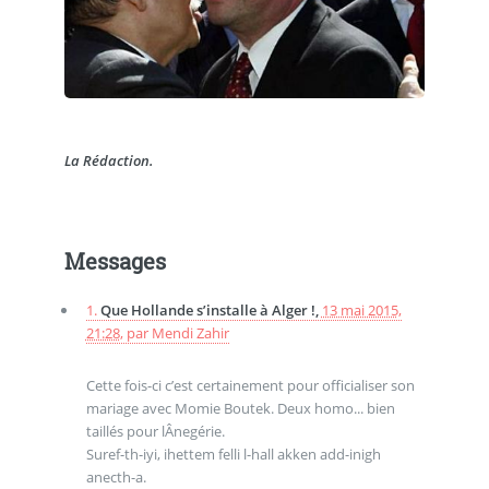
La Rédaction.
Messages
1.
Que Hollande s’installe à Alger !,
13 mai 2015,
21:28
,
par
Mendi Zahir
Cette fois-ci c’est certainement pour officialiser son
mariage avec Momie Boutek. Deux homo... bien
taillés pour lÂnegérie.
Suref-th-iyi, ihettem felli l-hall akken add-inigh
anecth-a.