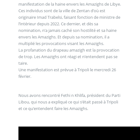
manifestation de la haine envers les Amazighs de Libye.
Ces individus sont de la ville de Zentan d’où est
originaire Imad Trabelsi, faisant fonction de ministre de
l’intérieur depuis 2022. Ce dernier, et dès sa
nomination, n’a jamais caché son hostilité et sa haine
envers les Amazighs. Et depuis sa nomination, il a
multiplié les provocations visant les Amazighs.
La profanation du drapeau amazigh est la provocation
de trop. Les Amazighs ont réagi et n’entendent pas se
taire.
Une manifestation est prévue à Tripoli le mercredi 26
février.
Nous avons rencontré Fethi n Khlifa, président du Parti
Libou, qui nous a expliqué ce qui s’était passé à Tripoli
et ce qu’entendent faire les Amazighs.