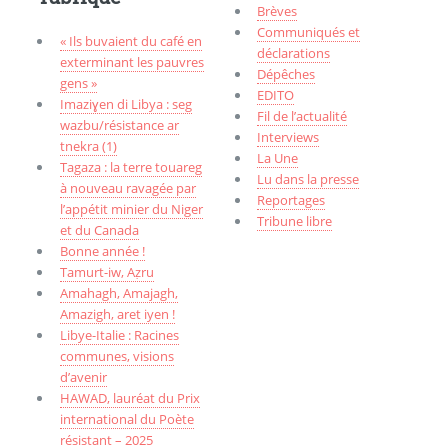
Brèves
Communiqués et
« Ils buvaient du café en
déclarations
exterminant les pauvres
Dépêches
gens »
EDITO
Imaziɣen di Libya : seg
Fil de l’actualité
wazbu/résistance ar
Interviews
tnekra (1)
La Une
Tagaza : la terre touareg
Lu dans la presse
à nouveau ravagée par
Reportages
l’appétit minier du Niger
Tribune libre
et du Canada
Bonne année !
Tamurt-iw, Aẓru
Amahagh, Amajagh,
Amazigh, aret iyen !
Libye-Italie : Racines
communes, visions
d’avenir
HAWAD, lauréat du Prix
international du Poète
résistant – 2025