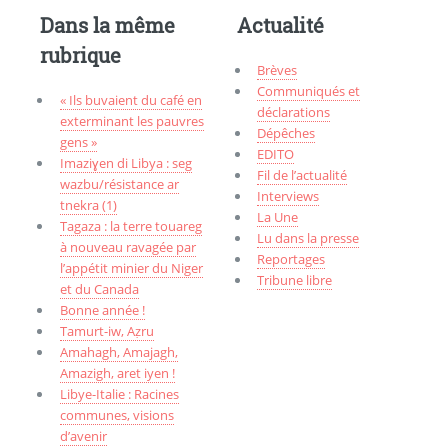
Dans la même
Actualité
rubrique
Brèves
Communiqués et
« Ils buvaient du café en
déclarations
exterminant les pauvres
Dépêches
gens »
EDITO
Imaziɣen di Libya : seg
Fil de l’actualité
wazbu/résistance ar
Interviews
tnekra (1)
La Une
Tagaza : la terre touareg
Lu dans la presse
à nouveau ravagée par
Reportages
l’appétit minier du Niger
Tribune libre
et du Canada
Bonne année !
Tamurt-iw, Aẓru
Amahagh, Amajagh,
Amazigh, aret iyen !
Libye-Italie : Racines
communes, visions
d’avenir