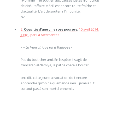
l’Homme ni le soutien aux causes justes n’ont droit
de cité. L’affaire Mécili est encore toute fraîche et
d’actualité. L’art de soutenir l’impunité.
NA
2.
Opacités d’une ville rose pourpre,
10 avril 2014,
11:01
,
par
La Mecreante !
–
«
La françafrique est à Toulouse
»
Pas du tout cher ami. En l’espèce il s’agit de
françarabiaIZlamiya, la patrie chère à boutef.
ceci dit, cette jeune association doit encore
apprendre qu’on ne quémande rien... jamais ! Et
surtout pas à son mortel ennemi...