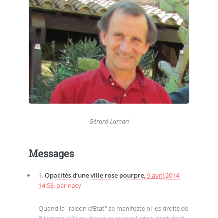
Gérard Lamari
Messages
1.
Opacités d’une ville rose pourpre,
9 avril 2014,
14:58
,
par
nacy
Quand la "raison d’Etat" se manifeste ni les droits de