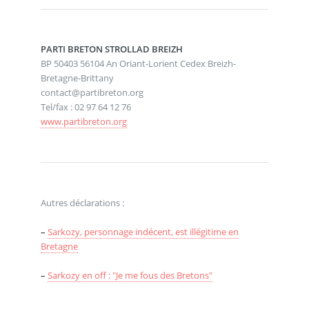
PARTI BRETON STROLLAD BREIZH
BP 50403 56104 An Oriant-Lorient Cedex Breizh-
Bretagne-Brittany
contact@partibreton.org
Tel/fax : 02 97 64 12 76
www.partibreton.org
Autres déclarations :
–
Sarkozy, personnage indécent, est illégitime en
Bretagne
–
Sarkozy en off : "Je me fous des Bretons"