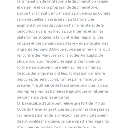
l’incrimination de l’incitation à la discrimination raciale
et de genre et de la propagande discriminatoire.
L’expert a fait état d’informations parvenues au Comité
selon lesquelles on assisterait au Maroc à une
augmentation des discours de haine raciste et de la
xénophobie dans les médias, sur Internet et sur les
plateformes sociales, à l’encontre des migrants, des
réfugiés et des demandeurs d’asile – en particulier des
migrants des pays d’Afrique sub-saharienne – ainsi qu’à
l’encontre des Marocains noirs et des Amazighs. De
plus, a poursuivi l’expert, les agents des forces de
l’ordre enquêteraient rarement sur les plaintes et,
lorsque des enquêtes ont lieu, l’obligation de rendre
des comptes serait compromise par le manque de
preuves, l’insuffisance de l’assistance juridique, la peur
des représailles, les barrières linguistiques et l’absence
de confiance dans les autorités.
M. Balcerzak a d’autre part relevé que l’article 416 du
Code du travail exigeait que les personnes chargées de
l’administration et de la direction des syndicats soient
de nationalité marocaine, ce qui empêche les migrants
d’occuper ces postes. De plus, selon la loi sur la