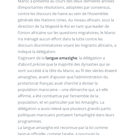
Maroc a présenté au cours des deux dernières années
d’importantes résolutions, adoptées par consensus,
contre les discours de haine au sein de l’Assemblée
générale des Nations Unies. Au niveau africain, sous la
direction de Sa Majesté le Roi en tant que leader de
l’Union africaine sur les questions migratoires, le Maroc
n’a ménagé aucun effort dans la lutte contre les
discours discriminatoires visant les migrants africains, a
indiqué la délégation.
S’agissant de la
langue amazighe
, la délégation a
d’abord précisé que la majorité des dynasties qui se
sont succédé à la tête du Maroc au fil des siècles étaient
amazighes, avant d’ajouter que l’administration du
protectorat français avait cherché à diviser la
population marocaine – une démarche qui, a-t-elle
affirmé, a été combattue par l’ensemble de la
population, et en particulier par les Amazighs. La
délégation a aussi relevé que plusieurs grands partis
politiques marocains portaient l’amazhigité dans leurs
programmes.
La langue amazighe est reconnue par la loi comme
langue officielle, comme l’arabe, a poursuivi la