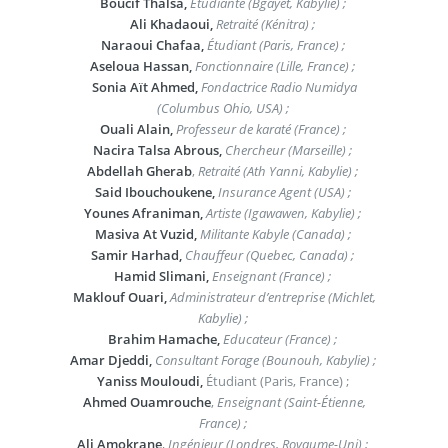
Boucif Thalsa,
Étudiante (Bgayet, Kabylie) ;
Ali Khadaoui,
Retraité (Kénitra) ;
Naraoui Chafaa,
Étudiant (Paris, France) ;
Aseloua Hassan,
Fonctionnaire (Lille, France) ;
Sonia Aït Ahmed,
Fondactrice Radio Numidya
(Columbus Ohio, USA) ;
Ouali Alain,
Professeur de karaté (France) ;
Nacira Talsa Abrous,
Chercheur (Marseille) ;
Abdellah Gherab
,
Retraité (Ath Yanni, Kabylie) ;
Said Ibouchoukene,
Insurance Agent (USA) ;
Younes Afraniman,
Artiste (Igawawen, Kabylie) ;
Masiva At Vuzid,
Militante Kabyle (Canada) ;
Samir Harhad,
Chauffeur (Quebec, Canada) ;
Hamid Slimani,
Enseignant (France) ;
Maklouf Ouari,
Administrateur d’entreprise (Michlet,
Kabylie) ;
Brahim Hamache,
Educateur (France) ;
Amar Djeddi,
Consultant Forage (Bounouh, Kabylie) ;
Yaniss Mouloudi,
Étudiant (Paris, France) ;
Ahmed Ouamrouche
,
Enseignant (Saint-Étienne,
France) ;
Ali Amokrane
,
Ingénieur (Londres, Royaume-Uni) ;