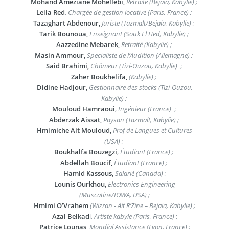
Mohand Ameziane Mohellebi,
Retraité (Bejaia, Kabylie) ;
Leila Red
,
Chargée de gestion locative (Paris, France) ;
Tazaghart Abdenour,
Juriste (Tazmalt/Bejaia, Kabylie) ;
Tarik Bounoua,
Enseignant (Souk El Hed, Kabylie) ;
Aazzedine Mebarek,
Retraité (Kabylie) ;
Masin Ammour,
Specialiste de l’Audition (Allemagne) ;
Said Brahimi,
Chômeur (Tizi-Ouzou, Kabylie)
;
Zaher Boukhelifa,
(Kabylie) ;
Didine Hadjour,
Gestionnaire des stocks (Tizi-Ouzou,
Kabylie) ;
Mouloud Hamraoui
,
Ingénieur (France)
;
Abderzak Aissat,
Paysan (Tazmalt, Kabylie) ;
Hmimiche Ait Mouloud,
Prof de Langues et Cultures
(USA) ;
Boukhalfa Bouzegzi
,
Étudiant (France) ;
Abdellah Boucif,
Étudiant (France) ;
Hamid Kassous,
Salarié (Canada) ;
Lounis Ourkhou,
Electronics Engineering
(Muscatine/IOWA, USA) ;
Hmimi O’Vrahem
(Wizran - Ait R’Zine – Bejaia, Kabylie) ;
Azal Belkad
i,
Artiste kabyle (Paris, France)
;
Patrice Lounas,
Mondial Assistance (Lyon, France) ;