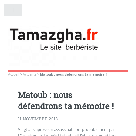
Toggle
Accueil
>
Actualité
>
Matoub : nous défendrons ta mémoire !
Matoub : nous
défendrons ta mémoire !
11 NOVEMBRE 2018
Vingt ans après son assassinat, fort probablement par
l’Etat algérien, Lounès Matoub fait l’objet de tentatives