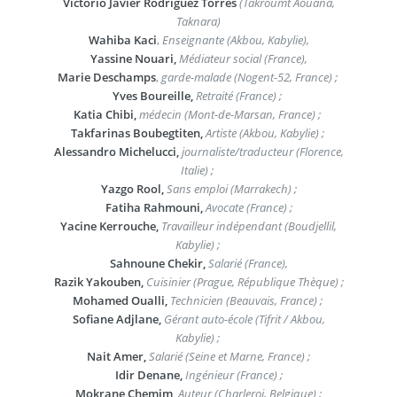
Victorio Javier Rodríguez Torres
(Takroumt Aouana,
Taknara)
Wahiba Kaci
,
Enseignante (Akbou, Kabylie),
Yassine Nouari,
Médiateur social (France),
Marie Deschamps
,
garde-malade (Nogent-52, France) ;
Yves Boureille,
Retraité (France) ;
Katia Chibi,
médecin (Mont-de-Marsan, France) ;
Takfarinas Boubegtiten,
Artiste (Akbou, Kabylie) ;
Alessandro Michelucci,
journaliste/traducteur (Florence,
Italie) ;
Yazgo Rool,
Sans emploi (Marrakech) ;
Fatiha Rahmouni,
Avocate (France) ;
Yacine Kerrouche,
Travailleur indépendant (Boudjellil,
Kabylie) ;
Sahnoune Chekir,
Salarié (France),
Razik Yakouben,
Cuisinier (Prague, République Thèque) ;
Mohamed Oualli,
Technicien (Beauvais, France) ;
Sofiane Adjlane,
Gérant auto-école (Tifrit / Akbou,
Kabylie) ;
Nait Amer,
Salarié (Seine et Marne, France) ;
Idir Denane,
Ingénieur (France) ;
Mokrane Chemim,
Auteur (Charleroi, Belgique) ;