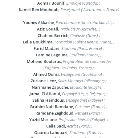
Aomar Bounif,
Employé (Canada)
;
Kamel Ben Mouhoub,
Enseignant (Villeurbanne, France)
;
Younes Akkache,
Fonctionnaire (Kherrata, Kabylie) ;
Aziz Gouali,
Traducteur (Autriche)
;
Chahine Berrich,
Cinéaste (Tunis)
;
Leila Boukhima,
Formation (Saint-Étienne, France)
;
Farid Madani,
Etudiant (Paris, France) ;
Lamine Lagoune,
Étudiant (France) ;
Mohend Boularas,
Préparateur de commandes
(Enghien-Les-Bains, France) ;
Ahmed Ouhsi,
Enseignant (Goulmima) ;
Zuziane Henz,
Sales Manager (Allemagne) ;
Narimane Zaouche,
Etudiante (Kabylie)
;
Jamal El Atiaoui,
Employé (Liège, Belgique) ;
Saliha Hamdous,
Enseignante (Kabylie) ;
Brahim Nait Ramdane,
Cuisinier (France) ;
Ramdane Zeghdoud,
Retraité (Paris) ;
Yazid Meziane,
Profession libérale(Kabylie)
;
Celia Sadi,
Actrice (Paris) ;
Ouarda Lahouazi,
Étudiante (France) ;