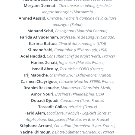
Meryam Demnati,
Chercheuse en pédagogie de la
langue amazighe (Marrakech)
Ahmed Aassid,
Chercheur dans le domaine de la culture
amazighe (Rabat
)
Mohand Sebti,
Enseignant (Montréal Canada)
Farida At Vuderham,
professeure de Langue (Canada)
Karima Battou,
Clinical data manager (USA)
Slimane Yahi,
Comptable (Hillsborough, USA)
Adel Haddad,
Consultant chef de projet (Paris, France)
Hanine Zenati,
Ingénieur (Moselle, France)
Ismaïl Ahrouy,
Technicien COBO (France)
Irij Maouche,
cheminot SNCF (Athis-Mons, France)
Carmen Chayrigues,
retraitée (Hourtin-33990, France)
Brahim Bekkouche,
Manouvrier (Ghardaia, Mzab)
Amor Nouri,
Business (Philadelphia, USA)
Douadi Djoudi,
Consultant (Paris, France)
Tassadit Ghilas,
retraitée (France)
Farid Alem,
Localisateur Kabyle - Logiciels libres et
Applications Kabylisées (Marolles en Brie, France)
Stéphane Arrami,
Consultant formateur (Lyon, France)
Yacine Khimoun,
peintre-bâtiment (Bordeaux, France)