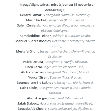
–
[rouge]Signataires : mise à jour au 15 novembre
2018.[/rouge]
Gérard Lamari,
Enseignant (Toulouse, Occitanie)
,
Masin Ferkal,
Enseignant (Paris, France)
,
Salem Zénia,
Ecrivain amazigh d’expression amazighe
(Girona, Catalogne)
,
Kameleddine Fekhar,
Médecin (Ghardaïa, Mzab)
,
Manuel Suáres Rosales,
Dessinateur-bâtiment (Tenerife,
Taknara)
,
Mestafa G’idir,
Enseignant-chercheur (Aix-en-Provence,
Occitanie)
,
Pablo Deluca,
Enseignant (Tenerife, Taknara)
,
Hsen Larbi,
Ingénieur (Philadelphie, USA)
,
Ali Harcherras,
Enseignant (Goulmima, Maroc)
,
Youcef Zirem,
Ecrivain (Paris, France)
,
Boumediene Sid Lakhdar,
Enseignant (Paris, France)
,
Luis Falcón,
Enseignant en retraite (Gran-Canaria,
Taknara)
,
Aksil Azergui,
Consultant (Lille, France)
,
Salah Dabouz,
Avocat et activiste humanitaire (Alger)
,
Bouaziz Aït-Chebib,
souverainiste kabyle, diplômé en