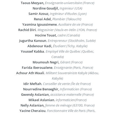
Taous Mezyan,
Enseignante-universitaire (France)
Nordine Goudjil,
Ingenieur (USA)
Samir Azouz,
Ingénieur d’études (Lyon)
Renai Adel,
Plombier (Takoucht)
Yasmina Igoussimene
,
Auxiliaire de vie (France)
Rachid Diri
,
Magasinier (Vaulx-en-Velin LYON, France)
Hocine Touat,
cadre (Canada)
Jugurtha Kanoun
,
Entrepreneur (Stockholm, Suède)
Abdenour Kadi,
Étudiant (Tichy, Kabylie)
Youssef Kabba
,
Employé Ville de Québec (Québec,
Canada)
Moumouh Negri,
Gérant (France)
Farida Iberoualene
,
Enseignante (Paris, France)
Achour Ath Waali
,
Militant Souverainiste Kabyle (Akbou,
Kabylie)
Idir Meftah
,
Conseiller de vente (Île de France)
Nourredine Benseghir,
Informaticien (France)
Gwendy Aslanian,
assistance maternelle (France)
Mikael Aslanian
,
informaticien(France)
Nelly Aslanian,
femme de ménage (63100, France)
Yacine Cheraiou
,
Fonctionnaire Ville de Paris (Paris,