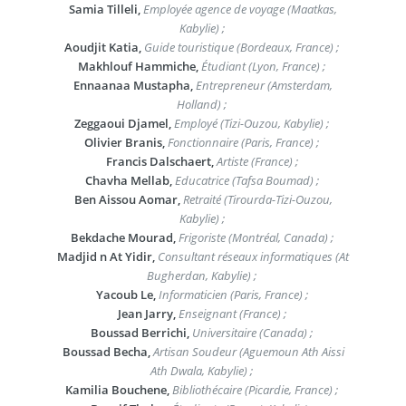
Samia Tilleli,
Employée agence de voyage (Maatkas,
Kabylie) ;
Aoudjit Katia,
Guide touristique (Bordeaux, France) ;
Makhlouf Hammiche,
Étudiant (Lyon, France) ;
Ennaanaa Mustapha,
Entrepreneur (Amsterdam,
Holland) ;
Zeggaoui Djamel,
Employé (Tizi-Ouzou, Kabylie) ;
Olivier Branis,
Fonctionnaire (Paris, France) ;
Francis Dalschaert,
Artiste (France) ;
Chavha Mellab,
Educatrice (Tafsa Boumad) ;
Ben Aissou Aomar,
Retraité (Tirourda-Tizi-Ouzou,
Kabylie) ;
Bekdache Mourad,
Frigoriste (Montréal, Canada) ;
Madjid n At Yidir,
Consultant réseaux informatiques (At
Bugherdan, Kabylie) ;
Yacoub Le,
Informaticien (Paris, France) ;
Jean Jarry,
Enseignant (France) ;
Boussad Berrichi,
Universitaire (Canada) ;
Boussad Becha,
Artisan Soudeur (Aguemoun Ath Aissi
Ath Dwala, Kabylie) ;
Kamilia Bouchene,
Bibliothécaire (Picardie, France) ;