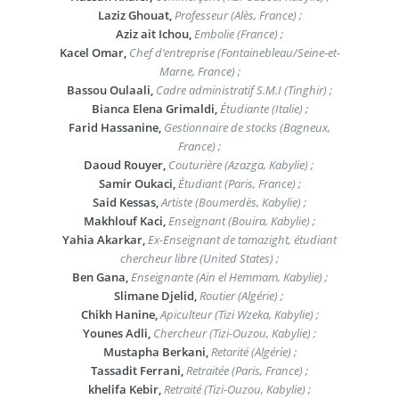
Laziz Ghouat,
Professeur (Alès, France) ;
Aziz ait Ichou,
Embolie (France) ;
Kacel Omar,
Chef d’entreprise (Fontainebleau/Seine-et-
Marne, France) ;
Bassou Oulaali,
Cadre administratif S.M.I (Tinghir) ;
Bianca Elena Grimaldi,
Étudiante (Italie) ;
Farid Hassanine,
Gestionnaire de stocks (Bagneux,
France) ;
Daoud Rouyer,
Couturière (Azazga, Kabylie) ;
Samir Oukaci,
Étudiant (Paris, France) ;
Said Kessas,
Artiste (Boumerdès, Kabylie) ;
Makhlouf Kaci,
Enseignant (Bouira, Kabylie) ;
Yahia Akarkar,
Ex-Enseignant de tamazight, étudiant
chercheur libre (United States) ;
Ben Gana,
Enseignante (Ain el Hemmam, Kabylie) ;
Slimane Djelid,
Routier (Algérie) ;
Chikh Hanine,
Apiculteur (Tizi Wzeka, Kabylie) ;
Younes Adli,
Chercheur (Tizi-Ouzou, Kabylie) ;
Mustapha Berkani,
Retarité (Algérie) ;
Tassadit Ferrani,
Retraitée (Paris, France) ;
khelifa Kebir,
Retraité (Tizi-Ouzou, Kabylie) ;