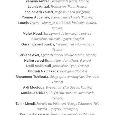
Yamina Amzal,
Enseignante (Paris, France)
Lounis Amzal,
Technicien (Paris, France)
Khaled Ath Youcef,
Régisseur-son (Belgique)
Younes At Lahviv,
Souverainiste kabyle (Kabylie)
Lounis Chemli,
Manager Q-HSE (M’chedallah, Bouira,
Kabylie)
Malek Houd,
Enseignant de tamazight, poète et
nouvelliste (Tazmalt, Bgayet, Kabylie)
Ouramdane Bouakiz,
Ingénieur en informatique
(France)
Ferkane Axel,
Agent territorial (Val-de-Marne, France)
Halim aweghlis,
Indépendant (Paris, France)
Dalil Makhloufi,
journaliste (Lyon, France)
Ghozali Nait Saada,
Biologiste (Kabylie)
Rhoumour Tchilouta
,
Géographe-Aménagiste (Grenoble,
France)
Akli Mouloua,
Enseignant (Tizi Ouzou, Kabylie)
Mouloud Ubizar,
Chef d’entreprise en Menuiserie
(France)
Zahir Mendi,
Retraité du bâtiment (Village Tahanout, Tala
Hamza - Bgayet / Tamazgha)
Karima Belkacemi,
Éducatrice spécialisée (Moselle)