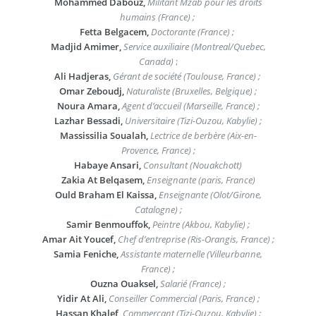
Mohammed Dabouz,
Militant Mzab pour les droits
humains (France) ;
Fetta Belgacem,
Doctorante (France) ;
Madjid Amimer,
Service auxiliaire (Montreal/Quebec,
Canada)
;
Ali Hadjeras,
Gérant de société (Toulouse, France) ;
Omar Zeboudj,
Naturaliste (Bruxelles, Belgique) ;
Noura Amara,
Agent d’accueil (Marseille, France) ;
Lazhar Bessadi,
Universitaire (Tizi-Ouzou, Kabylie) ;
Massissilia Soualah,
Lectrice de berbère (Aix-en-
Provence, France) ;
Habaye Ansari,
Consultant (Nouakchott)
Zakia At Belqasem,
Enseignante (paris, France)
Ould Braham El Kaissa,
Enseignante (Olot/Girone,
Catalogne) ;
Samir Benmouffok,
Peintre (Akbou, Kabylie) ;
Amar Ait Youcef,
Chef d’entreprise (Ris-Orangis, France) ;
Samia Feniche,
Assistante maternelle (Villeurbanne,
France) ;
Ouzna Ouaksel,
Salarié (France) ;
Yidir At Ali,
Conseiller Commercial (Paris, France) ;
Hassan Khalef,
Commerçant (Tizi-Ouzou, Kabylie) ;