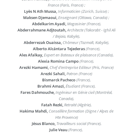
France (Faris, France) ;
Lyès N Ath Mussa,
Informaticien (Zürich, Suisse) ;
Maksen Djemaoui,
Enseignant (Ottawa, Canada) ;
Abdelkarim Ayadi,
Magasinier (France),
Abderrahmane Adjtoutah,
Architecte (Takorabt - Ighil Ali
/ Bejaia, Kabyle),
Abderrezak Ouaissa,
Chômeur (Tazmalt, Kabylie),
Alberto Alcántara Tejederas
(France),
Ales Afalkay,
Expert en Bateaux de plaisance (Canada),
Alexia Romina Campo
(France),
Arezki Hamami,
Chef d’entreprise Editeur (Pris, France)
Arezki Sahali,
Patron (France)
Bismarck Pacheco
(France),
Brahmi Amazi,
Étudiant (France),
Fares Dahmouche,
Ingénieur en Génie civil (Montréal,
Canada),
Fatah Rezki,
Retraité (Algérie),
Hakima Mahdi,
Conseillère formation (Digne / Alpes de
Hte Provence)
Jésus Blanco,
Travailleurs social (France),
Julie Veau
(France),