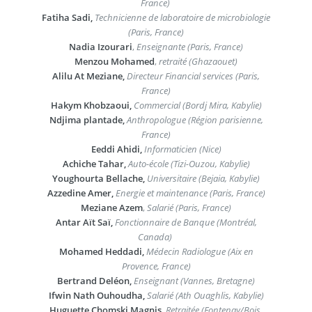
France)
Fatiha Sadi,
Technicienne de laboratoire de microbiologie
(Paris, France)
Nadia Izourari
,
Enseignante (Paris, France)
Menzou Mohamed
,
retraité (Ghazaouet)
Alilu At Meziane,
Directeur Financial services (Paris,
France)
Hakym Khobzaoui,
Commercial (Bordj Mira, Kabylie)
Ndjima plantade,
Anthropologue (Région parisienne,
France)
Eeddi Ahidi,
Informaticien (Nice)
Achiche Tahar,
Auto-école (Tizi-Ouzou, Kabylie)
Youghourta Bellache,
Universitaire (Bejaia, Kabylie)
Azzedine Amer,
Energie et maintenance (Paris, France)
Meziane Azem
,
Salarié (Paris, France)
Antar Aït Saï,
Fonctionnaire de Banque (Montréal,
Canada)
Mohamed Heddadi,
Médecin Radiologue (Aix en
Provence, France)
Bertrand Deléon,
Enseignant (Vannes, Bretagne)
Ifwin Nath Ouhoudha,
Salarié (Ath Ouaghlis, Kabylie)
Huguette Chomski Magnis,
Retraitée (Fontenay/Bois,