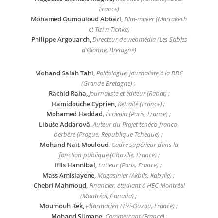
France)
Mohamed Oumouloud Abbazi,
Film-maker (Marrakech
et Tizi n Tichka)
Philippe Argouarch,
Directeur de webmédia (Les Sables
d’Olonne, Bretagne)
Mohand Salah Tahi,
Politologue, journaliste à la BBC
(Grande Bretagne) ;
Rachid Raha,
Journaliste et éditeur (Rabat) ;
Hamidouche Cyprien,
Retraité (France) ;
Mohamed Haddad
,
Écrivain (Paris, France) ;
Libuše Addarová,
Auteur du Projet tchéco-franco-
berbère (Prague, République Tchèque) ;
Mohand Naït Mouloud,
Cadre supérieur dans la
fonction publique (Chaville, France) ;
Iflis Hannibal,
Lutteur (Paris, France) ;
Mass Amislayene,
Magasinier (Akbils, Kabylie) ;
Chebri Mahmoud,
Financier, étudiant à HEC Montréal
(Montréal, Canada) ;
Moumouh Rek,
Pharmacien (Tizi-Ouzou, France) ;
Mohand Slimane,
Commerçant (France) ;