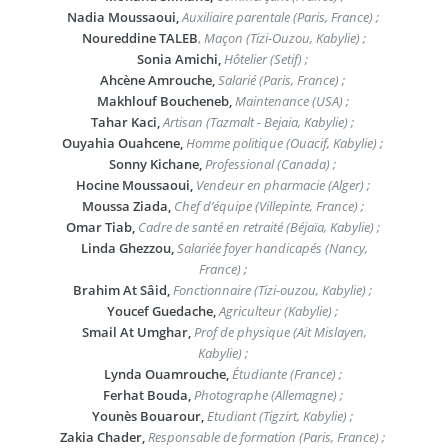
Nadia Moussaoui,
Auxiliaire parentale (Paris, France) ;
Noureddine TALEB
,
Maçon (Tizi-Ouzou, Kabylie) ;
Sonia Amichi,
Hôtelier (Setif) ;
Ahcène Amrouche,
Salarié (Paris, France) ;
Makhlouf Boucheneb,
Maintenance (USA) ;
Tahar Kaci,
Artisan (Tazmalt - Bejaia, Kabylie) ;
Ouyahia Ouahcene,
Homme politique (Ouacif, Kabylie) ;
Sonny Kichane,
Professional (Canada) ;
Hocine Moussaoui,
Vendeur en pharmacie (Alger) ;
Moussa Ziada,
Chef d’équipe (Villepinte, France) ;
Omar Tiab,
Cadre de santé en retraité (Béjaïa, Kabylie) ;
Linda Ghezzou,
Salariée foyer handicapés (Nancy,
France) ;
Brahim At Sâid,
Fonctionnaire (Tizi-ouzou, Kabylie) ;
Youcef Guedache,
Agriculteur (Kabylie) ;
Smail At Umghar,
Prof de physique (Ait Mislayen,
Kabylie) ;
Lynda Ouamrouche,
Étudiante (France) ;
Ferhat Bouda,
Photographe (Allemagne) ;
Younès Bouarour,
Etudiant (Tigzirt, Kabylie) ;
Zakia Chader,
Responsable de formation (Paris, France) ;