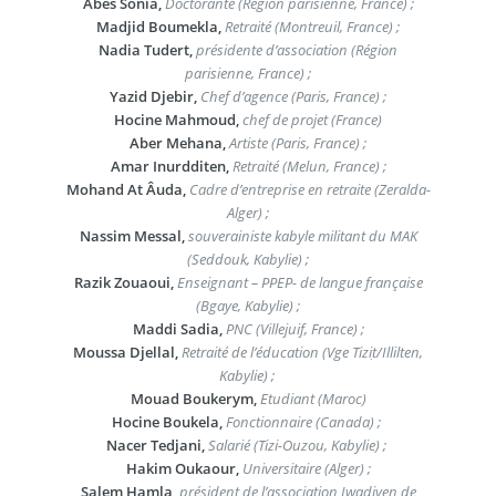
Abes Sonia,
Doctorante (Région parisienne, France) ;
Madjid Boumekla,
Retraité (Montreuil, France) ;
Nadia Tudert,
présidente d’association (Région
parisienne, France) ;
Yazid Djebir,
Chef d’agence (Paris, France) ;
Hocine Mahmoud,
chef de projet (France)
Aber Mehana,
Artiste (Paris, France) ;
Amar Inurdditen,
Retraité (Melun, France) ;
Mohand At Âuda,
Cadre d’entreprise en retraite (Zeralda-
Alger) ;
Nassim Messal,
souverainiste kabyle militant du MAK
(Seddouk, Kabylie) ;
Razik Zouaoui,
Enseignant – PPEP- de langue française
(Bgaye, Kabylie) ;
Maddi Sadia,
PNC (Villejuif, France) ;
Moussa Djellal,
Retraité de l’éducation (Vge Tiziṭ/Illilten,
Kabylie) ;
Mouad Boukerym,
Etudiant (Maroc)
Hocine Boukela,
Fonctionnaire (Canada) ;
Nacer Tedjani,
Salarié (Tizi-Ouzou, Kabylie) ;
Hakim Oukaour,
Universitaire (Alger) ;
Salem Hamla,
président de l’association Iwaḍiyen de