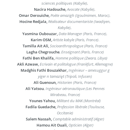
sciences politiques (Kabylie)
,
Nacira Hadouche,
Avocate (Kabylie)
,
Omar Derouiche,
Poète amazigh (Igoulmimen, Maroc)
,
Hocine Redjala,
Réalisateur documentariste (Iwaḍiyen,
Kabylie)
,
Yasmina Oubouzar,
Data Manager (Paris, France)
,
Karim OSM,
Artiste kabyle (Paris, France)
.
Tamilla Aït Ali,
Socioanthropologue (Paris, France)
Lagha Chegrouche
,
Enseignant (Paris, France)
Fathi Ben Khalifa,
Homme politique (Zwara, Libya)
Akli Azwaw,
Ecrivain et politologue (Frankfürt, Allemagne)
Madghis Fathi Bouzakhar,
Ingénieur – amesuggur g
yiger n tamaziɣt (Tripoli, Infusen)
Ali Guenoun,
Historien (Paris, France)
Ali Yatsou
,
Ingénieur aéronautique (Les Pennes
Mirabeau, France)
Younes Yahou,
Militant du MAK (Montréal)
Fadila Guedache,
Profession libérale (Toulouse,
Occitanie)
Salem Nassah,
Comptable administratif (Alger)
Hamou Ait Ouali,
Opticien (Alger)