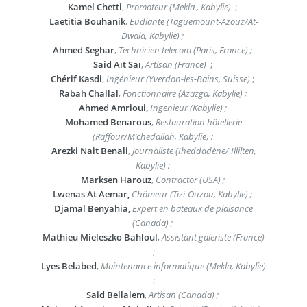
Kamel Chetti
,
Promoteur (Mekla , Kabylie)
;
Laetitia Bouhanik
,
Eudiante (Taguemount-Azouz/At-
Dwala, Kabylie) ;
Ahmed Seghar
,
Technicien telecom (Paris, France) ;
Said Aït Saï
,
Artisan (France)
;
Chérif Kasdi
,
Ingénieur (Yverdon-les-Bains, Suisse)
;
Rabah Challal
,
Fonctionnaire (Azazga, Kabylie) ;
Ahmed Amrioui,
Ingenieur (Kabylie) ;
Mohamed Benarous
,
Restauration hôtellerie
(Raffour/M’chedallah, Kabylie) ;
Arezki Nait Benali
,
Journaliste (Iheddadène/ Illilten,
Kabylie) ;
Marksen Harouz
,
Contractor (USA) ;
Lwenas At Aemar,
Chômeur (Tizi-Ouzou, Kabylie) ;
Djamal Benyahia,
Expert en bateaux de plaisance
(Canada) ;
Mathieu Mieleszko Bahloul
,
Assistant galeriste (France)
;
Lyes Belabed
,
Maintenance informatique (Mekla, Kabylie)
;
Said Bellalem
,
Artisan (Canada) ;