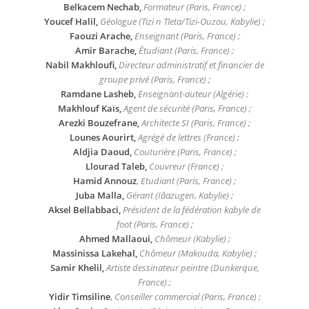
Belkacem Nechab,
Formateur (Paris, France) ;
Youcef Halil,
Géologue (Tizi n Tleta/Tizi-Ouzou, Kabylie) ;
Faouzi Arache,
Enseignant (Paris, France) ;
Amir Barache,
Étudiant (Paris, France) ;
Nabil Makhloufi,
Directeur administratif et financier de
groupe privé (Paris, France) ;
Ramdane Lasheb,
Enseignant-auteur (Algérie) ;
Makhlouf Kaïs,
Agent de sécurité (Paris, France) ;
Arezki Bouzefrane,
Architecte SI (Paris, France) ;
Lounes Aourirt,
Agrégé de lettres (France) ;
Aldjia Daoud,
Couturière (Paris, France) ;
Llourad Taleb,
Couvreur (France) ;
Hamid Annouz
,
Etudiant (Paris, France) ;
Juba Malla,
Gérant (Iâazugen, Kabylie) ;
Aksel Bellabbaci,
Président de la fédération kabyle de
foot (Paris, France) ;
Ahmed Mallaoui,
Chômeur (Kabylie) ;
Massinissa Lakehal,
Chômeur (Makouda, Kabylie) ;
Samir Khelil,
Artiste dessinateur peintre (Dunkerque,
France) ;
Yidir Timsiline
,
Conseiller commercial (Paris, France) ;