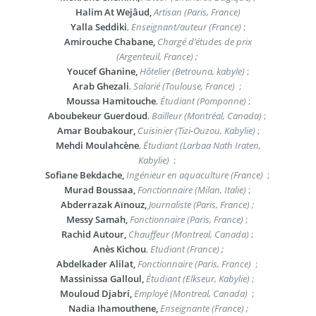
Halim At Wejâud,
Artisan (Paris, France)
Yalla Seddiki
,
Enseignant/auteur (France)
;
Amirouche Chabane,
Chargé d’études de prix
(Argenteuil, France) ;
Youcef Ghanine,
Hôtelier (Betrouna, kabyle)
;
Arab Ghezali
,
Salarié (Toulouse, France)
;
Moussa Hamitouche
,
Étudiant (Pomponne)
;
Aboubekeur Guerdoud
,
Bailleur (Montréal, Canada)
;
Amar Boubakour,
Cuisinier (Tizi-Ouzou, Kabylie)
;
Mehdi Moulahcène
,
Étudiant (Larbaa Nath Iraten,
Kabylie)
;
Sofiane Bekdache,
Ingénieur en aquaculture (France)
;
Murad Boussaa,
Fonctionnaire (Milan, Italie)
;
Abderrazak Aïnouz,
Journaliste (Paris, France) ;
Messy Samah,
Fonctionnaire (Paris, France)
;
Rachid Autour,
Chauffeur (Montreal, Canada)
;
Anès Kichou
,
Etudiant (France) ;
Abdelkader Alilat,
Fonctionnaire (Paris, France)
;
Massinissa Galloul,
Étudiant (Elkseur, Kabylie)
;
Mouloud Djabri,
Employé (Montreal, Canada)
;
Nadia Ihamouthene,
Enseignante (France) ;