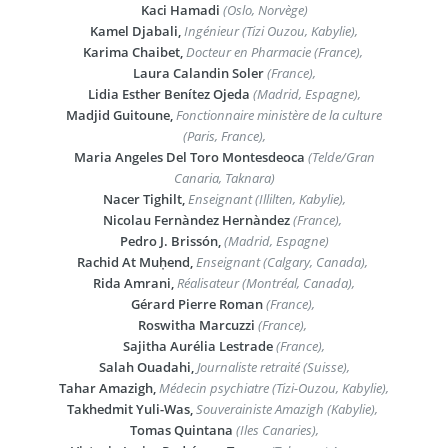
Kaci Hamadi
(Oslo, Norvège)
Kamel Djabali,
Ingénieur (Tizi Ouzou, Kabylie),
Karima Chaibet,
Docteur en Pharmacie (France),
Laura Calandin Soler
(France),
Lidia Esther Benítez Ojeda
(Madrid, Espagne),
Madjid Guitoune,
Fonctionnaire ministère de la culture
(Paris, France),
Maria Angeles Del Toro Montesdeoca
(Telde/Gran
Canaria, Taknara)
Nacer Tighilt,
Enseignant (Illilten, Kabylie),
Nicolau Fernàndez Hernàndez
(France),
Pedro J. Brissón,
(Madrid, Espagne)
Rachid At Muḥend,
Enseignant (Calgary, Canada),
Rida Amrani,
Réalisateur (Montréal, Canada),
Gérard Pierre Roman
(France),
Roswitha Marcuzzi
(France),
Sajitha Aurélia Lestrade
(France),
Salah Ouadahi,
Journaliste retraité (Suisse),
Tahar Amazigh,
Médecin psychiatre (Tizi-Ouzou, Kabylie),
Takhedmit Yuli-Was,
Souverainiste Amazigh (Kabylie),
Tomas Quintana
(Iles Canaries),