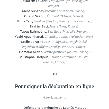
Belkacem Touahri,
Employeur (Ifri-Ouzellaguen,
Kabylie) ;
Mebarek Abes,
Réceptionniste-hôtel (France)
;
Oualid Saaoui,
Étudiant (Orléans, France) ;
Moha Tair,
Employé (Tinjdad, Tamazgha occidentale) ;
Brahim Saci,
Artiste (Paris, France) ;
Taous Rahmoune,
Secrétaire (Marseille, France)
;
Yazid Aguenihanai,
Chauffeur routier (Val de Fontenay) ;
Cécile Barache,
Artiste - ingénieur en génie civil -
ingénieur d’affaires (Neuilly Plaisance, France) ;
Hamoud M-dan,
Artiste plasticien (Rouen, France) ;
Mustapha Hadjout,
Gérant d’entreprise (Houilles-
Yvelines, France) ;
[
1
]
Pour signer la déclaration en ligne
A lire également :
–
Défendons la mémoire de Lounès Matoub
.