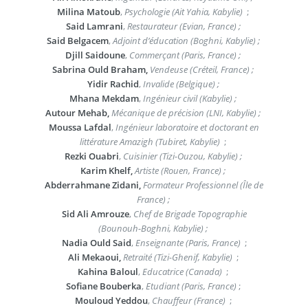
Milina Matoub
,
Psychologie (Ait Yahia, Kabylie)
;
Said Lamrani
,
Restaurateur (Evian, France) ;
Said Belgacem
,
Adjoint d’éducation (Boghni, Kabylie) ;
Djill Saidoune
,
Commerçant (Paris, France) ;
Sabrina Ould Braham,
Vendeuse (Créteil, France) ;
Yidir Rachid
,
Invalide (Belgique) ;
Mhana Mekdam
,
Ingénieur civil (Kabylie) ;
Autour Mehab,
Mécanique de précision (LNI, Kabylie) ;
Moussa Lafdal
,
Ingénieur laboratoire et doctorant en
littérature Amazigh (Tubiret, Kabylie)
;
Rezki Ouabri
,
Cuisinier (Tizi-Ouzou, Kabylie) ;
Karim Khelf,
Artiste (Rouen, France) ;
Abderrahmane Zidani,
Formateur Professionnel (Île de
France) ;
Sid Ali Amrouze
,
Chef de Brigade Topographie
(Bounouh-Boghni, Kabylie) ;
Nadia Ould Said
,
Enseignante (Paris, France)
;
Ali Mekaoui,
Retraité (Tizi-Ghenif, Kabylie)
;
Kahina Baloul
,
Educatrice (Canada)
;
Sofiane Bouberka
,
Etudiant (Paris, France)
;
Mouloud Yeddou
,
Chauffeur (France)
;