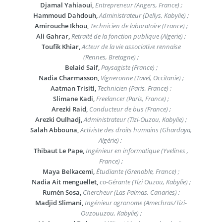
Djamal Yahiaoui,
Entrepreneur (Angers, France) ;
Hammoud Dahdouh,
Administrateur (Dellys, Kabylie) ;
Amirouche Ikhou,
Technicien de laboratoire (France) ;
Ali Gahrar,
Retraité de la fonction publique (Algerie) ;
Toufik Khiar,
Acteur de la vie associative rennaise
(Rennes, Bretagne) ;
Belaid Saif,
Paysagiste (France) ;
Nadia Charmasson,
Vigneronne (Tavel, Occitanie) ;
Aatman Trisiti,
Technicien (Paris, France) ;
Slimane Kadi,
Freelancer (Paris, France) ;
Arezki Raid,
Conducteur de bus (France) ;
Arezki Oulhadj,
Administrateur (Tizi-Ouzou, Kabylie) ;
Salah Abbouna,
Activiste des droits humains (Ghardaya,
Algérie) ;
Thibaut Le Pape,
Ingénieur en informatique (Yvelines ,
France) ;
Maya Belkacemi,
Étudiante (Grenoble, France) ;
Nadia Ait menguellet,
co-Gérante (Tizi Ouzou, Kabylie) ;
Rumén Sosa,
Chercheur (Las Palmas, Canaries) ;
Madjid Slimani,
Ingénieur agronome (Amechras/Tizi-
Ouzouuzou, Kabylie) ;