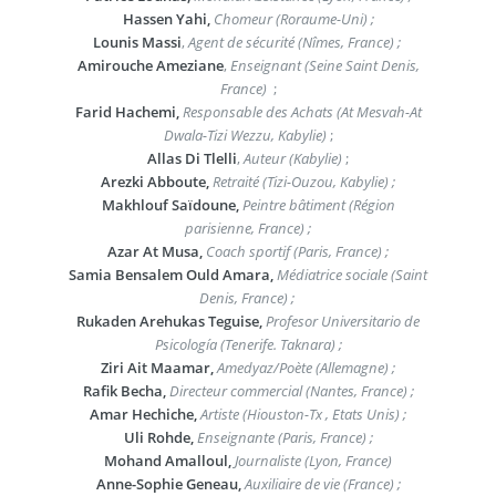
Hassen Yahi,
Chomeur (Roraume-Uni) ;
Lounis Massi
,
Agent de sécurité (Nîmes, France) ;
Amirouche Ameziane
,
Enseignant (Seine Saint Denis,
France)
;
Farid Hachemi,
Responsable des Achats (At Mesvah-At
Dwala-Tizi Wezzu, Kabylie)
;
Allas Di Tlelli
,
Auteur (Kabylie)
;
Arezki Abboute,
Retraité (Tizi-Ouzou, Kabylie) ;
Makhlouf Saïdoune,
Peintre bâtiment (Région
parisienne, France) ;
Azar At Musa,
Coach sportif (Paris, France) ;
Samia Bensalem Ould Amara,
Médiatrice sociale (Saint
Denis, France) ;
Rukaden Arehukas Teguise,
Profesor Universitario de
Psicología (Tenerife. Taknara) ;
Ziri Ait Maamar,
Amedyaz/Poète (Allemagne) ;
Rafik Becha,
Directeur commercial (Nantes, France) ;
Amar Hechiche,
Artiste (Hiouston-Tx , Etats Unis) ;
Uli Rohde,
Enseignante (Paris, France) ;
Mohand Amalloul,
Journaliste (Lyon, France)
Anne-Sophie Geneau,
Auxiliaire de vie (France) ;