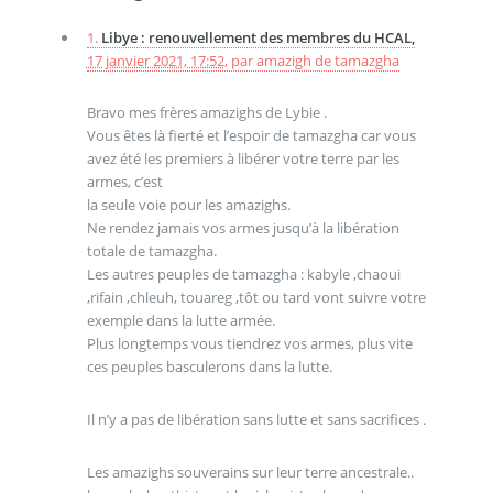
1.
Libye : renouvellement des membres du HCAL,
17 janvier 2021, 17:52
,
par
amazigh de tamazgha
Bravo mes frères amazighs de Lybie .
Vous êtes là fierté et l’espoir de tamazgha car vous
avez été les premiers à libérer votre terre par les
armes, c’est
la seule voie pour les amazighs.
Ne rendez jamais vos armes jusqu’à la libération
totale de tamazgha.
Les autres peuples de tamazgha : kabyle ,chaoui
,rifain ,chleuh, touareg ,tôt ou tard vont suivre votre
exemple dans la lutte armée.
Plus longtemps vous tiendrez vos armes, plus vite
ces peuples basculerons dans la lutte.
Il n’y a pas de libération sans lutte et sans sacrifices .
Les amazighs souverains sur leur terre ancestrale..