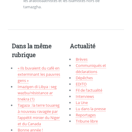
les arabobaathistes et les islamistes hors de
tamazgha.
Dans la même
Actualité
rubrique
Brèves
Communiqués et
« Ils buvaient du café en
déclarations
exterminant les pauvres
Dépêches
gens »
EDITO
Imaziɣen di Libya : seg
Fil de l’actualité
wazbu/résistance ar
Interviews
tnekra (1)
La Une
Tagaza : la terre touareg
Lu dans la presse
à nouveau ravagée par
Reportages
l’appétit minier du Niger
Tribune libre
et du Canada
Bonne année !