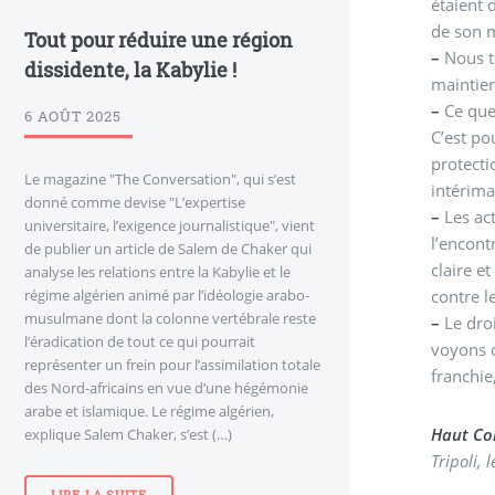
étaient 
de son m
Tout pour réduire une région
–
Nous t
dissidente, la Kabylie !
maintien
–
Ce que 
6 AOÛT 2025
C’est po
protect
Le magazine "The Conversation", qui s’est
intérima
donné comme devise "L’expertise
–
Les act
universitaire, l’exigence journalistique", vient
l’encont
de publier un article de Salem de Chaker qui
claire e
analyse les relations entre la Kabylie et le
régime algérien animé par l’idéologie arabo-
contre 
musulmane dont la colonne vertébrale reste
–
Le droi
l’éradication de tout ce qui pourrait
voyons c
représenter un frein pour l’assimilation totale
franchie
des Nord-africains en vue d’une hégémonie
arabe et islamique. Le régime algérien,
Haut Co
explique Salem Chaker, s’est (…)
Tripoli, 