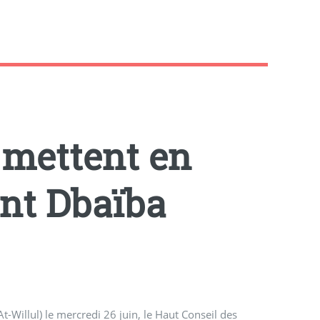
 mettent en
nt Dbaïba
t-Willul) le mercredi 26 juin, le Haut Conseil des