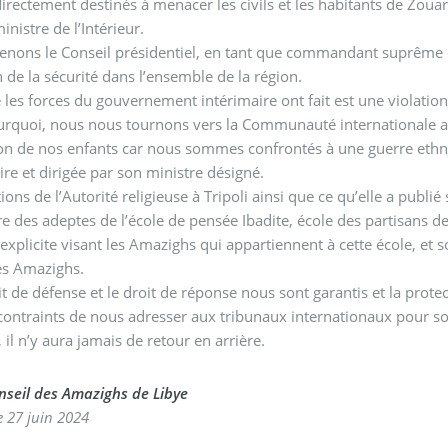
directement destinés à menacer les civils et les habitants de Zoua
inistre de l’Intérieur.
enons le Conseil présidentiel, en tant que commandant suprême 
 de la sécurité dans l’ensemble de la région.
les forces du gouvernement intérimaire ont fait est une violation 
urquoi, nous nous tournons vers la Communauté internationale ain
ion de nos enfants car nous sommes confrontés à une guerre eth
ire et dirigée par son ministre désigné.
ions de l’Autorité religieuse à Tripoli ainsi que ce qu’elle a publi
re des adeptes de l’école de pensée Ibadite, école des partisans de
t explicite visant les Amazighs qui appartiennent à cette école, e
les Amazighs.
t de défense et le droit de réponse nous sont garantis et la prot
ontraints de nous adresser aux tribunaux internationaux pour so
, il n’y aura jamais de retour en arrière.
nseil des Amazighs de Libye
le 27 juin 2024