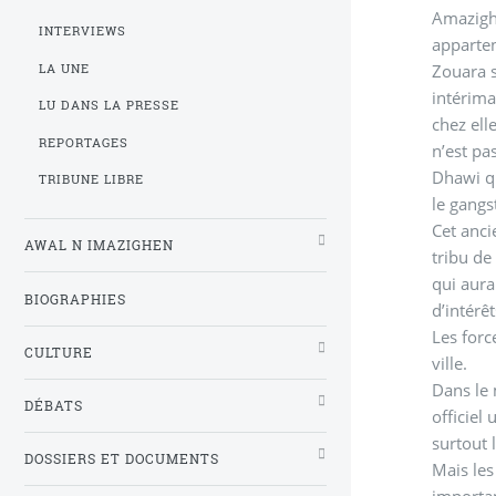
Amazighs
INTERVIEWS
apparten
Zouara s
LA UNE
intérima
LU DANS LA PRESSE
chez ell
REPORTAGES
n’est pa
Dhawi qu
TRIBUNE LIBRE
le gangs
Cet anci
AWAL N IMAZIGHEN
tribu de
qui aura
BIOGRAPHIES
d’intérêt
Les forc
CULTURE
ville.
Dans le 
DÉBATS
officiel
surtout 
DOSSIERS ET DOCUMENTS
Mais les
importan