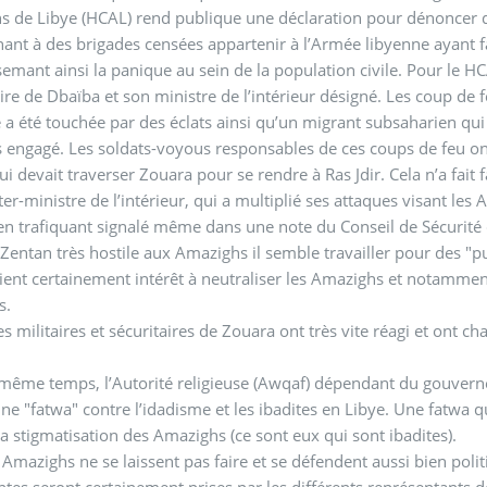
 de Libye (HCAL) rend publique une déclaration pour dénoncer d
ant à des brigades censées appartenir à l’Armée libyenne ayant f
emant ainsi la panique au sein de la population civile. Pour le H
ire de Dbaïba et son ministre de l’intérieur désigné. Les coup de fe
e a été touchée par des éclats ainsi qu’un migrant subsaharien qui 
s engagé. Les soldats-voyous responsables de ces coups de feu ont 
i devait traverser Zouara pour se rendre à Ras Jdir. Cela n’a fait fa
ter-ministre de l’intérieur, qui a multiplié ses attaques visant le
en trafiquant signalé même dans une note du Conseil de Sécurité 
 Zentan très hostile aux Amazighs il semble travailler pour des "
ient certainement intérêt à neutraliser les Amazighs et notammen
s.
es militaires et sécuritaires de Zouara ont très vite réagi et ont cha
même temps, l’Autorité religieuse (Awqaf) dépendant du gouverneme
 une "fatwa" contre l’idadisme et les ibadites en Libye. Une fatwa 
la stigmatisation des Amazighs (ce sont eux qui sont ibadites).
 Amazighs ne se laissent pas faire et se défendent aussi bien pol
tes seront certainement prises par les différents représentants de