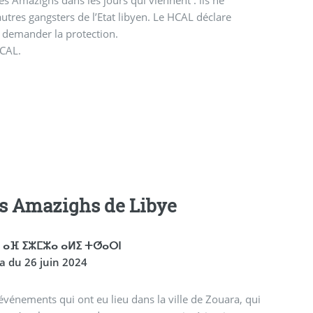
utres gangsters de l’Etat libyen. Le HCAL déclare
r demander la protection.
HCAL.
es Amazighs de Libye
ⴰ ⴰⴼ ⵉⵣⵎⵣⴰ ⴰⵍⵉ ⵜⵚⴰⵔⵏ
a du 26 juin 2024
événements qui ont eu lieu dans la ville de Zouara, qui