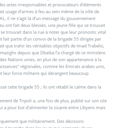
es actes irresponsables et provocateurs d’éléments
ait usage d’armes à feu au sein même de la ville de
CAL, il ne s’agit là d’un message du gouvernement
u ont fait deux blessés, une jeune fille qui se trouvait
se trouvait dans la rue à noter que leur pronostic vital
fait partie d’un convoi de la brigade 55 dirigée par
it que trahir les véritables objectifs de Imad Trabelsi,
s Amazighs depuis que Dbaïba l’a chargé de ce ministère.
des Nations unies, en plus de son appartenance à la
puissances" régionales, comme les Emirats arabes unis,
t leur force militaire qui dérangent beaucoup
ssé cette brigade 55 ; ils ont rétabli le calme dans la
nt de Tripoli a, une fois de plus, publié sur son site
qui a pour but d’alimenter la zizanie entre Libyens mais
itiquement que militairement. Des décisions
s Amazighs dans les jours qui viennent : ils ne