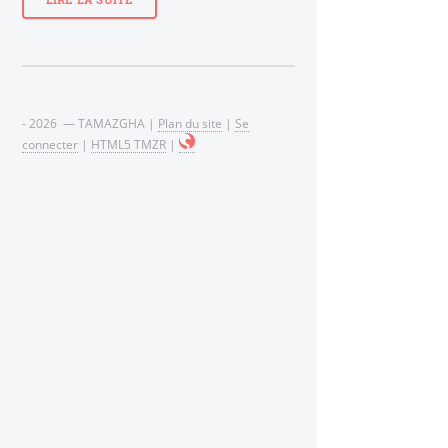
LIRE LA SUITE
- 2026 — TAMAZGHA |
Plan du site
|
Se
connecter
|
HTML5 TMZR
|