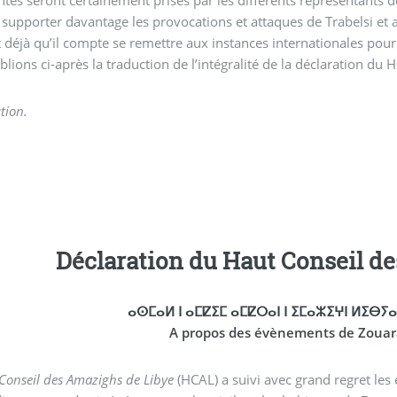
supporter davantage les provocations et attaques de Trabelsi et a
t déjà qu’il compte se remettre aux instances internationales pou
lions ci-après la traduction de l’intégralité de la déclaration du 
tion.
Déclaration du Haut Conseil d
ⴰⵙⵎⴰⵍ ⵏ ⴰⵎⵇⵉⵎ ⴰⵎⵇⵔⴰⵏ ⵏ ⵉⵎⴰⵣⵉⵖⵏ ⵍⵉⴱⵢ
A propos des évènements de Zouar
Conseil des Amazighs de Libye
(HCAL) a suivi avec grand regret les 