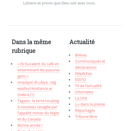
Lybiens et prions que Dieu soit avec vous.
Dans la même
Actualité
rubrique
Brèves
Communiqués et
« Ils buvaient du café en
déclarations
exterminant les pauvres
Dépêches
gens »
EDITO
Imaziɣen di Libya : seg
Fil de l’actualité
wazbu/résistance ar
Interviews
tnekra (1)
La Une
Tagaza : la terre touareg
Lu dans la presse
à nouveau ravagée par
Reportages
l’appétit minier du Niger
Tribune libre
et du Canada
Bonne année !