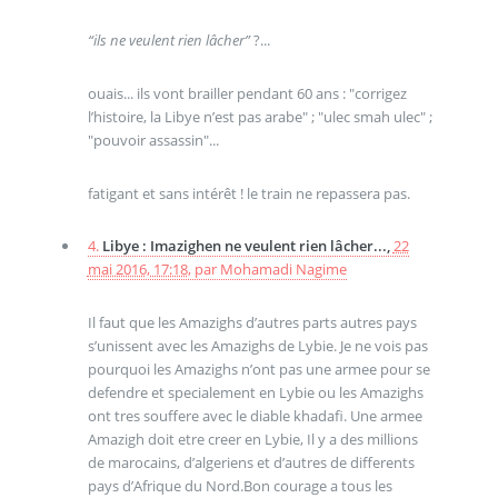
“ils ne veulent rien lâcher”
?...
ouais... ils vont brailler pendant 60 ans : "corrigez
l’histoire, la Libye n’est pas arabe" ; "ulec smah ulec" ;
"pouvoir assassin"...
fatigant et sans intérêt ! le train ne repassera pas.
4.
Libye : Imazighen ne veulent rien lâcher...,
22
mai 2016, 17:18
,
par
Mohamadi Nagime
Il faut que les Amazighs d’autres parts autres pays
s’unissent avec les Amazighs de Lybie. Je ne vois pas
pourquoi les Amazighs n’ont pas une armee pour se
defendre et specialement en Lybie ou les Amazighs
ont tres souffere avec le diable khadafi. Une armee
Amazigh doit etre creer en Lybie, Il y a des millions
de marocains, d’algeriens et d’autres de differents
pays d’Afrique du Nord.Bon courage a tous les