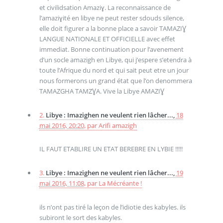
et civilidsation Amaziɣ. La reconnaissance de
l’amaziɣité en libye ne peut rester sdouds silence,
elle doit figurer a la bonne place a savoir TAMAZIƔ
LANGUE NATIONALE ET OFFICIELLE avec effet
immediat. Bonne continuation pour l’avenement
d’un socle amazigh en Libye, qui j’espere s’etendra à
toute l’Afrique du nord et qui sait peut etre un jour
nous formerons un grand état que l’on denommera
TAMAZGHA TAMZƔA. Vive la Libye AMAZIƔ
2.
Libye : Imazighen ne veulent rien lâcher...,
18
mai 2016, 20:20
,
par
Arifi amazigh
IL FAUT ETABLIRE UN ETAT BEREBRE EN LYBIE !!!!!
3.
Libye : Imazighen ne veulent rien lâcher...,
19
mai 2016, 11:08
,
par
La Mécréante !
ils n’ont pas tiré la leçon de l’idiotie des kabyles. ils
subiront le sort des kabyles.