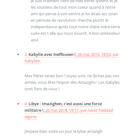
Je suis vraiment fière de mes frères lybiens et je
les soutiens de tout mon coeur quand à notre
ami qui pense à son ventre je lui dirais acc izzan
en période de revolution cherche plutôt le
indépendance après tout notre chère mère terre
cuite est t elle qui nous nourrit. A bon entendeur
azul
3.
Kabylie avec Ineffousen !,
26 mai 2014, 18:53
,
par
Kabylien
Mes frères tenez bon ! soyez unis, ne lâchez pas vos
armes, vous êtes l’espoir des Amazighs ! Les Kabyles
sont fiers de vous !
4.
Libye : Imazighen, c’est aussi une force
militaire !,
26 mai 2014, 19:11
,
par
nacer haddad
algerie
j’espere bien visite un jour la lybie amazigh