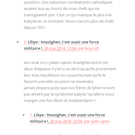
question. Ces valeureux combattants catholiques
avaient eux au moins de vrais chefs qui ne
transigeaient pas. C’est ce qui manque le plus à la
Kabylie en ce moment. Nous n’avons plus de chefs
depuis 1871.
2.
Libye : Imazighen, c’est aussi une force
militaire !,
26 mai 2014, 17:04
,
par
boycott
avu snat vru i yiwet,i qaren imazighen,entre ces
deux drepeaux il y’en a un de trop,qu’ils proclament
leur etat,republique ou royaume,mais qu’ils le
fassent,une telle occasion ne reviendra
jamais.j’espere juste que nos fréres de lybie ne sont
pas atteint par le syndrome kabyle,"qu’allons nous
manger une fois libres et indépendants ?
1.
Libye : Imazighen, c’est aussi une force
militaire !,
29 mai 2018, 22:50
,
par
ayEn ayen