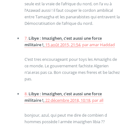
seule est la vraie de l’afrique du nord, on l’a vu à
l’Azawad aussi ! il faut couper le cordon ambilical
entre Tamazgha et les panarabistes qui entravent la
Démocratisation de l’afrique du nord.
7.
Libye : Imazighen, c’est aussi une force
militaire !,
15 août 2015, 21:54
,
par
amar Haddad
C’est tres encourageant pour toys les Amazighs de
ce monde. Le gouvernement fachiste Algerien
n’ai.eras pas ca. Bon courage mes freres et be lachez
pas.
8.
Libye : Imazighen, c’est aussi une force
militaire !,
22 décembre 2018, 10:18
,
par
all
bonjour, azul, qui peut me dire de combien d
hommes possède l armée imazighen libia ??