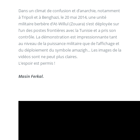
Dans un climat de confusion et d’anarchie, notamment
à Tripoli et à Benghazi, le 20 mai 2014, une unité
militaire berbère d’At-Willul (Zouara) s’est déployée sur
l’un des postes frontières avec la Tunisie et a pris son
contrôle. La démonstration est impressionnante tant
au niveau de la puissance militaire que de l’affichage et
du déploiement du symbole amazigh... Les images de la
vidéos sont ne peut plus claires.
L’espoir est permis !
Masin Ferkal.