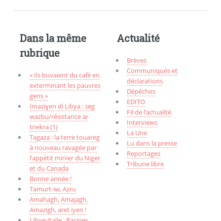
Dans la même
Actualité
rubrique
Brèves
Communiqués et
« Ils buvaient du café en
déclarations
exterminant les pauvres
Dépêches
gens »
EDITO
Imaziɣen di Libya : seg
Fil de l’actualité
wazbu/résistance ar
Interviews
tnekra (1)
La Une
Tagaza : la terre touareg
Lu dans la presse
à nouveau ravagée par
Reportages
l’appétit minier du Niger
Tribune libre
et du Canada
Bonne année !
Tamurt-iw, Aẓru
Amahagh, Amajagh,
Amazigh, aret iyen !
Libye-Italie : Racines