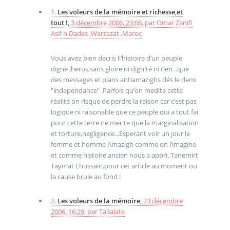
1.
Les voleurs de la mémoire et richesse,et
tout !,
3 décembre 2006, 23:06
,
par
Omar Zanifi
Asif n Dades ,Warzazat ,Maroc
Vous avez bien decris li’histoire d’un peuple
digne ,heros,sans gloire ni dignité ni rien ..que
des messages et plans antiamazighs dés le demi
"independance" .Parfois qu’on medite cette
réalité on risque de perdre la raison car c’est pas
logique ni raisonable que ce peuple qui a tout fai
pour cette terre ne merite que la marginalisation
et torture,negligence...Esperant voir un jour le
femme et homme Amazigh comme on l’imagine
et comme histoire ancien nous a appri..Tanemirt
Taymat Lhussain,pour cet article au moment ou
la cause brule au fond !
2.
Les voleurs de la mémoire,
23 décembre
2006, 16:29
,
par
Ta3alate