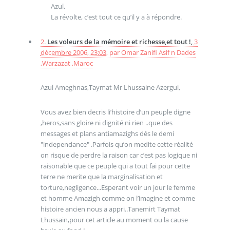
Azul.
La révolte, c’est tout ce qu’il y a à répondre.
2.
Les voleurs de la mémoire et richesse,et tout !,
3
décembre 2006, 23:03
,
par
Omar Zanifi Asif n Dades
,Warzazat ,Maroc
Azul Ameghnas,Taymat Mr Lhussaine Azergui,
Vous avez bien decris li’histoire d’un peuple digne
,heros,sans gloire ni dignité ni rien ..que des
messages et plans antiamazighs dés le demi
"independance" .Parfois qu’on medite cette réalité
on risque de perdre la raison car c’est pas logique ni
raisonable que ce peuple qui a tout fai pour cette
terre ne merite que la marginalisation et
torture,negligence...Esperant voir un jour le femme
et homme Amazigh comme on l’imagine et comme
histoire ancien nous a appri..Tanemirt Taymat
Lhussain,pour cet article au moment ou la cause