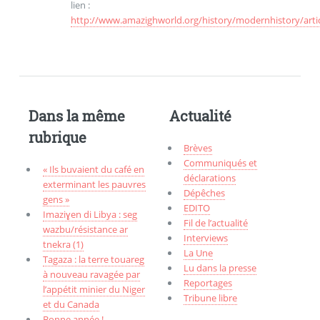
lien :
http://www.amazighworld.org/history/modernhistory/arti
Dans la même
Actualité
rubrique
Brèves
Communiqués et
« Ils buvaient du café en
déclarations
exterminant les pauvres
Dépêches
gens »
EDITO
Imaziɣen di Libya : seg
Fil de l’actualité
wazbu/résistance ar
Interviews
tnekra (1)
La Une
Tagaza : la terre touareg
Lu dans la presse
à nouveau ravagée par
Reportages
l’appétit minier du Niger
Tribune libre
et du Canada
Bonne année !