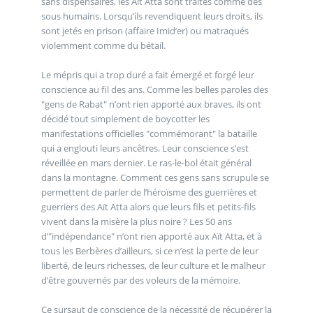
sans dispensaires, les Aït Atta sont traités comme des
sous humains. Lorsqu’ils revendiquent leurs droits, ils
sont jetés en prison (affaire Imid’er) ou matraqués
violemment comme du bétail.
Le mépris qui a trop duré a fait émergé et forgé leur
conscience au fil des ans. Comme les belles paroles des
"gens de Rabat" n’ont rien apporté aux braves, ils ont
décidé tout simplement de boycotter les
manifestations officielles "commémorant" la bataille
qui a englouti leurs ancêtres. Leur conscience s’est
réveillée en mars dernier. Le ras-le-bol était général
dans la montagne. Comment ces gens sans scrupule se
permettent de parler de l’héroïsme des guerrières et
guerriers des Aït Atta alors que leurs fils et petits-fils
vivent dans la misère la plus noire ? Les 50 ans
d’"indépendance" n’ont rien apporté aux Aït Atta, et à
tous les Berbères d’ailleurs, si ce n’est la perte de leur
liberté, de leurs richesses, de leur culture et le malheur
d’être gouvernés par des voleurs de la mémoire.
Ce sursaut de conscience de la nécessité de récupérer la