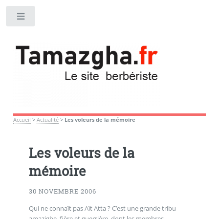
Toggle
Accueil
>
Actualité
>
Les voleurs de la mémoire
Les voleurs de la
mémoire
30 NOVEMBRE 2006
Qui ne connaît pas Aït Atta ? C’est une grande tribu
amazighe, fière et guerrière, dont les membres