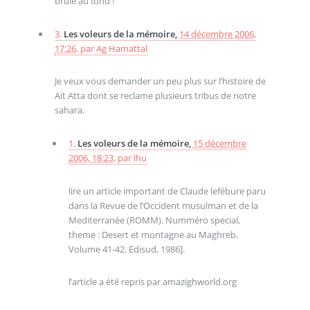
brule au fond !
3.
Les voleurs de la mémoire,
14 décembre 2006,
17:26
,
par
Ag Hamattal
Je veux vous demander un peu plus sur l’histoire de
Ait Atta dont se reclame plusieurs tribus de notre
sahara.
1.
Les voleurs de la mémoire,
15 décembre
2006, 18:23
,
par
lhu
lire un article important de Claude lefébure paru
dans la Revue de l’Occident musulman et de la
Mediterranée (ROMM). Numméro special,
theme : Desert et montagne au Maghreb.
Volume 41-42. Edisud, 1986].
l’article a été repris par amazighworld.org