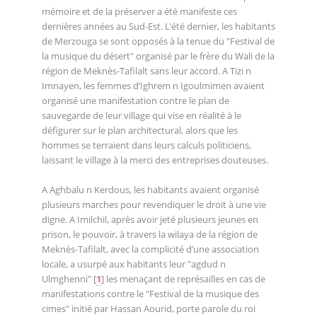
mémoire et de la préserver a été manifeste ces
dernières années au Sud-Est. L’été dernier, les habitants
de Merzouga se sont opposés à la tenue du "Festival de
la musique du désert" organisé par le frère du Wali de la
région de Meknès-Tafilalt sans leur accord. A Tizi n
Imnayen, les femmes d’Ighrem n Igoulmimen avaient
organisé une manifestation contre le plan de
sauvegarde de leur village qui vise en réalité à le
défigurer sur le plan architectural, alors que les
hommes se terraient dans leurs calculs politiciens,
laissant le village à la merci des entreprises douteuses.
A Aghbalu n Kerdous, les habitants avaient organisé
plusieurs marches pour revendiquer le droit à une vie
digne. A Imilchil, après avoir jeté plusieurs jeunes en
prison, le pouvoir, à travers la wilaya de la région de
Meknès-Tafilalt, avec la complicité d’une association
locale, a usurpé aux habitants leur "agdud n
Ulmghenni"
[
1
]
les menaçant de représailles en cas de
manifestations contre le "Festival de la musique des
cimes" initié par Hassan Aourid, porte parole du roi