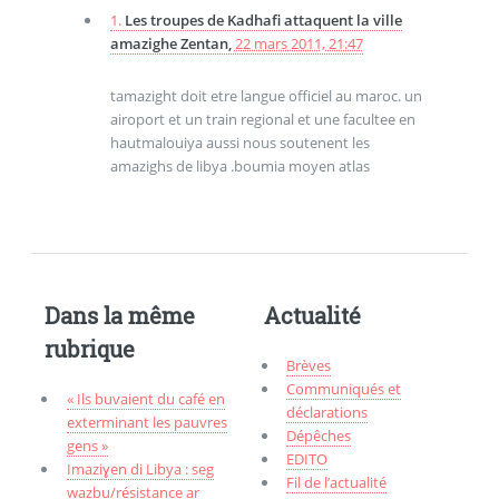
1.
Les troupes de Kadhafi attaquent la ville
amazighe Zentan,
22 mars 2011, 21:47
tamazight doit etre langue officiel au maroc. un
airoport et un train regional et une facultee en
hautmalouiya aussi nous soutenent les
amazighs de libya .boumia moyen atlas
Dans la même
Actualité
rubrique
Brèves
Communiqués et
« Ils buvaient du café en
déclarations
exterminant les pauvres
Dépêches
gens »
EDITO
Imaziɣen di Libya : seg
Fil de l’actualité
wazbu/résistance ar