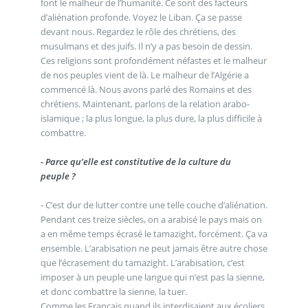
font le malheur de l’humanité. Ce sont des facteurs
d’aliénation profonde. Voyez le Liban. Ça se passe
devant nous. Regardez le rôle des chrétiens, des
musulmans et des juifs. Il n’y a pas besoin de dessin.
Ces religions sont profondément néfastes et le malheur
de nos peuples vient de là. Le malheur de l’Algérie a
commencé là. Nous avons parlé des Romains et des
chrétiens. Maintenant, parlons de la relation arabo-
islamique ; la plus longue, la plus dure, la plus difficile à
combattre.
- Parce qu’elle est constitutive de la culture du
peuple ?
- C’est dur de lutter contre une telle couche d’aliénation.
Pendant ces treize siècles, on a arabisé le pays mais on
a en même temps écrasé le tamazight, forcément. Ça va
ensemble. L’arabisation ne peut jamais être autre chose
que l’écrasement du tamazight. L’arabisation, c’est
imposer à un peuple une langue qui n’est pas la sienne,
et donc combattre la sienne, la tuer.
Comme les Français quand ils interdisaient aux écoliers