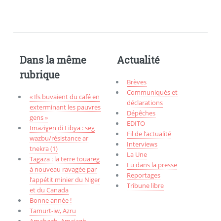
Dans la même
Actualité
rubrique
Brèves
Communiqués et
« Ils buvaient du café en
déclarations
exterminant les pauvres
Dépêches
gens »
EDITO
Imaziɣen di Libya : seg
Fil de l’actualité
wazbu/résistance ar
Interviews
tnekra (1)
La Une
Tagaza : la terre touareg
Lu dans la presse
à nouveau ravagée par
Reportages
l’appétit minier du Niger
Tribune libre
et du Canada
Bonne année !
Tamurt-iw, Aẓru
Amahagh, Amajagh,