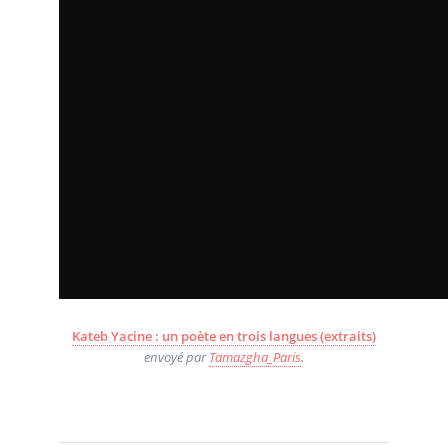
Kateb Yacine : un poète en trois langues (extraits)
envoyé par
Tamazgha_Paris
.