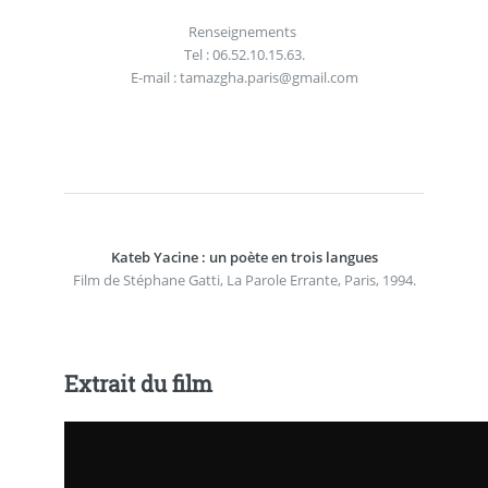
Renseignements
Tel : 06.52.10.15.63.
E-mail : tamazgha.paris@gmail.com
Kateb Yacine : un poète en trois langues
Film de Stéphane Gatti, La Parole Errante, Paris, 1994.
Extrait du film