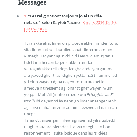
Messages
1.
"Les religions ont toujours joué un rôle
néfaste", selon Kayteb Yacine.,
8 mars 2014, 06:10
,
par
Lwennas
Tura akka ahat limer on procéde akken nniden tura,
sitadir on détruit leur dieu ,ahat dinna ad amnen
yisnegh .Tadyant agi n ddin d i3ewwiq amuqran s
tidett imi hercen faqen dakken amdan
yettagad(akka tella degs ladgha anda yettgamma
ara yawed gher tilas) dighen yettama3 (ihemmel ad
yili xir n wayed) dgha dayemmi ma ara nettef
amedya n tineslemt agi bnantt ghef wayen iwumi
yeqqar Muh Ali (muhemmed kwa)
El targhib wa El
tarhib
ihi dayemmi iw nennigh limer ansenger rebbi
agi nnsen ahat anizmir ad nini newwed ad naf iman
nnegh.
Tamawt : ansenger n illew agi nsen ad yili s usbeddi
n ugherbaz ara islemden i tarwa nnegh : un bon
raisonnement + suite logique dans leurs idées